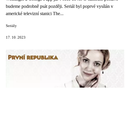
budeme podrobně psát později. Seriál byl poprvé vysílán v
americké televizní stanici The...
Seriály
17. 10. 2023