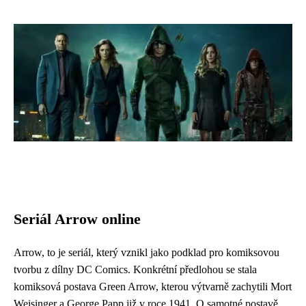
Seriál Arrow online
Arrow, to je seriál, který vznikl jako podklad pro komiksovou
tvorbu z dílny DC Comics. Konkrétní předlohou se stala
komiksová postava Green Arrow, kterou výtvarně zachytili Mort
Weisinger a George Papp již v roce 1941. O samotné postavě