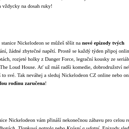
a vždycky na dosah ruky!
í stanice Nickelodeon se můžeš těšit na
nové epizody tvých
ní, žádné zbytečné napětí. Prostě se každý týden připoj onlin
tách, rozjeté holky z Danger Force, legrační kousky ze seriál
 The Loud House. Ať už máš radši komedie, dobrodružství n
 to své. Tak neváhej a sleduj Nickelodeon CZ online nebo on
lou rodinu zaručena
!
anice Nickelodeon vám přináší nekonečnou zábavu pro celou r
lhotách
,
Tlapková patrola
nebo
Krásní a udatní
. Epizody sled