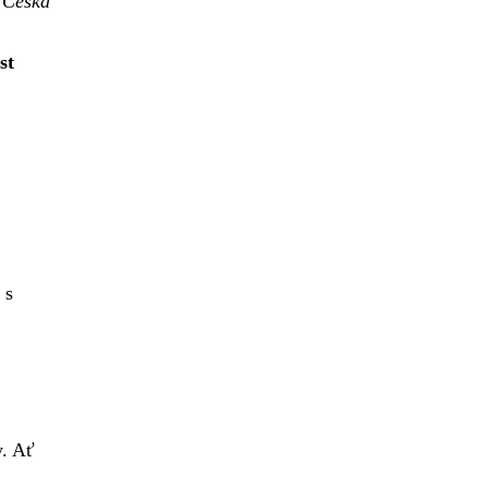
 Česká
st
 s
y. Ať