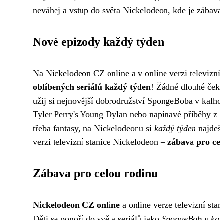
neváhej a vstup do světa Nickelodeon, kde je zábav
Nové epizody každý týden
Na Nickelodeon CZ online a v online verzi televizn
oblíbených seriálů každý týden
! Žádné dlouhé čeká
užij si nejnovější dobrodružství SpongeBoba v kalho
Tyler Perry's Young Dylan nebo napínavé příběhy z
třeba fantasy, na Nickelodeonu si
každý týden
najdeš
verzi televizní stanice Nickelodeon –
zábava pro ce
Zábava pro celou rodinu
Nickelodeon CZ online
a online verze televizní st
Děti se ponoří do světa seriálů jako
SpongeBob v ka