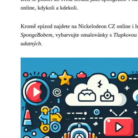
online, kdykoli a kdekoli.
Kromě epizod najdete na Nickelodeon CZ online i hry
SpongeBobem
, vybarvujte omalovánky s
Tlapkovou 
udatných
.