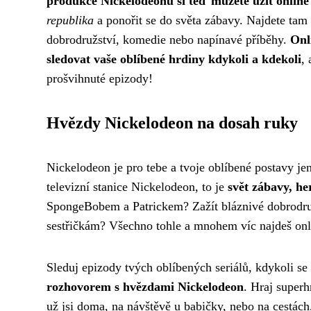
produkce Nickelodeonu si teď můžete užít online
republika
a ponořit se do světa zábavy. Najdete tam š
dobrodružství, komedie nebo napínavé příběhy.
Onl
sledovat vaše oblíbené hrdiny kdykoli a kdekoli
,
prošvihnuté epizody!
Hvězdy Nickelodeon na dosah ruky
Nickelodeon je pro tebe a tvoje oblíbené postavy j
televizní stanice Nickelodeon, to je
svět zábavy, he
SpongeBobem a Patrickem? Zažít bláznivé dobrodruž
sestřičkám? Všechno tohle a mnohem víc najdeš onl
Sleduj epizody tvých oblíbených seriálů, kdykoli se 
rozhovorem s hvězdami Nickelodeon
. Hraj superh
už jsi doma, na návštěvě u babičky, nebo na cestác