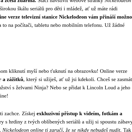
 a zcela zdarma.
Stačí navštívit webové stránky
Nickelodeon
irokou škálu seriálů pro děti i mládež, ať už máte rádi
ine verze televizní stanice Nickelodeon vám přináší možno
 a to na počítači, tabletu nebo mobilním telefonu. Už žádné
enom kliknutí myší nebo ťuknutí na obrazovku! Online verze
r a zážitků
, který si užiješ, ať už jsi kdekoli. Chceš se zasmát
ství s želvami Ninja? Nebo se přidat k Lincoln Loud a jeho
ine!
ti zachce. Získej
exkluzivní přístup k videím, fotkám a
ry s hrdiny z tvých oblíbených seriálů a užij si spoustu zábav
h,
Nickelodeon online ti zaručí, že se nikdy nebudeš nudit
. Tak