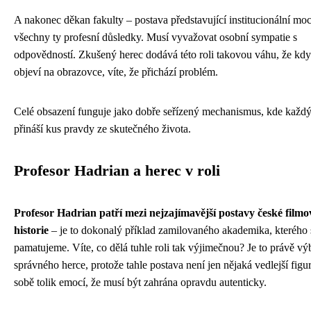
A nakonec děkan fakulty – postava představující institucionální moc
všechny ty profesní důsledky. Musí vyvažovat osobní sympatie s
odpovědností. Zkušený herec dodává této roli takovou váhu, že kdy
objeví na obrazovce, víte, že přichází problém.
Celé obsazení funguje jako dobře seřízený mechanismus, kde každý
přináší kus pravdy ze skutečného života.
Profesor Hadrian a herec v roli
Profesor Hadrian patří mezi nejzajímavější postavy české filmo
historie
– je to dokonalý příklad zamilovaného akademika, kterého s
pamatujeme. Víte, co dělá tuhle roli tak výjimečnou? Je to právě vý
správného herce, protože tahle postava není jen nějaká vedlejší fig
sobě tolik emocí, že musí být zahrána opravdu autenticky.