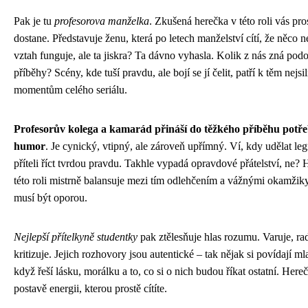
Pak je tu
profesorova manželka
. Zkušená herečka v této roli vás pro
dostane. Představuje ženu, která po letech manželství cítí, že něco n
vztah funguje, ale ta jiskra? Ta dávno vyhasla. Kolik z nás zná pod
příběhy? Scény, kde tuší pravdu, ale bojí se jí čelit, patří k těm nejsi
momentům celého seriálu.
Profesorův kolega a kamarád přináší do těžkého příběhu potř
humor
. Je cynický, vtipný, ale zároveň upřímný. Ví, kdy udělat leg
příteli říct tvrdou pravdu. Takhle vypadá opravdové přátelství, ne? 
této roli mistrně balansuje mezi tím odlehčením a vážnými okamžik
musí být oporou.
Nejlepší přítelkyně studentky
pak ztělesňuje hlas rozumu. Varuje, rad
kritizuje. Jejich rozhovory jsou autentické – tak nějak si povídají ml
když řeší lásku, morálku a to, co si o nich budou říkat ostatní. Hereč
postavě energii, kterou prostě cítíte.