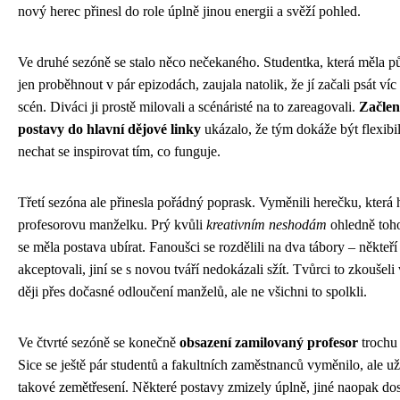
nový herec přinesl do role úplně jinou energii a svěží pohled.
Ve druhé sezóně se stalo něco nečekaného. Studentka, která měla 
jen proběhnout v pár epizodách, zaujala natolik, že jí začali psát víc 
scén. Diváci ji prostě milovali a scénáristé na to zareagovali.
Začlen
postavy do hlavní dějové linky
ukázalo, že tým dokáže být flexibil
nechat se inspirovat tím, co funguje.
Třetí sezóna ale přinesla pořádný poprask. Vyměnili herečku, která 
profesorovu manželku. Prý kvůli
kreativním neshodám
ohledně toh
se měla postava ubírat. Fanoušci se rozdělili na dva tábory – někteř
akceptovali, jiní se s novou tváří nedokázali sžít. Tvůrci to zkoušeli 
ději přes dočasné odloučení manželů, ale ne všichni to spolkli.
Ve čtvrté sezóně se konečně
obsazení zamilovaný profesor
trochu 
Sice se ještě pár studentů a fakultních zaměstnanců vyměnilo, ale u
takové zemětřesení. Některé postavy zmizely úplně, jiné naopak dos