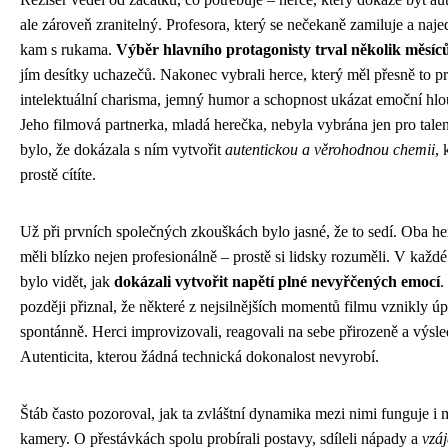
ale zároveň zranitelný. Profesora, který se nečekaně zamiluje a naj
kam s rukama.
Výběr hlavního protagonisty trval několik měsíc
jím desítky uchazečů. Nakonec vybrali herce, který měl přesně to p
intelektuální charisma, jemný humor a schopnost ukázat emoční hl
Jeho filmová partnerka, mladá herečka, nebyla vybrána jen pro talen
bylo, že dokázala s ním vytvořit
autentickou a věrohodnou chemii
, 
prostě cítíte.
Už při prvních společných zkouškách bylo jasné, že to sedí. Oba he
měli blízko nejen profesionálně – prostě si lidsky rozuměli. V každ
bylo vidět, jak
dokázali vytvořit napětí plné nevyřčených emocí
.
později přiznal, že některé z nejsilnějších momentů filmu vznikly ú
spontánně. Herci improvizovali, reagovali na sebe přirozeně a výsl
Autenticita, kterou žádná technická dokonalost nevyrobí.
Štáb často pozoroval, jak ta zvláštní dynamika mezi nimi funguje i
kamery. O přestávkách spolu probírali postavy, sdíleli nápady a
vzá