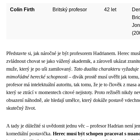
Colin Firth
Britský profesor
42 let
Den
Bri
Jon
(20
Představte si, jak náročné je být profesorem Hadrianem. Herec musí
zvládnout chovat se jako vážený akademik, a zároveň ukázat zranite
muže, který je po uši zamilovaný.
Tato dualita charakteru vyžaduje
mimořádné herecké schopnosti
– divák prostě musí uvěřit jak tomu,
profesor má intelektuální autoritu, tak tomu, že je to člověk z masa a
který se ztrácí v momentech citové nejistoty. Proto režiséři nikdy ne
obsazení náhodně, ale hledají umělce, který dokáže postavě vdechn
skutečný život.
A tady je důležité si uvědomit jednu věc – profesor Hadrian není je
komediální postavička.
Herec musí být schopen pracovat s nuan