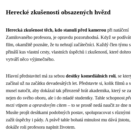
Herecké zkušenosti obsazených hvězd
Herecká zkušenost těch, kdo stanuli před kamerou
při natáčení
Zamilovaného profesora, je opravdu pozoruhodná. Když se podíváte
film, okamžitě poznáte, že tu nehrají začátečníci. Každý člen týmu s
přináší kus vlastní cesty, vlastních úspěchů i zkušeností, které doh
vytváří něco výjimečného.
Hlavní představitel má za sebou
desítky komediálních rolí
, se kte
začínal už na začátku devadesátých let. Představte si, kolik filmů a s
musel natočit, aby dokázal tak přirozeně hrát akademika, který se z
nejen do svého oboru, ale i do mladé studentky. Tahle schopnost
př
mezi vtipem a opravdovým citem
– to se prostě nedá naučit ze dne 
Musíte projít desítkami podobných postav, spolupracovat s různými 
zažít úspěchy i pády. A právě tahle bohatá minulost mu dává jistotu,
dokáže roli profesora naplnit životem.