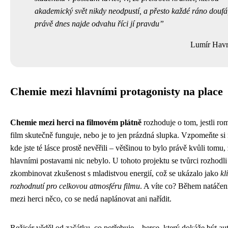
akademický svět nikdy neodpustí, a přesto každé ráno doufá
právě dnes najde odvahu říci jí pravdu
Lumír Hav
Chemie mezi hlavními protagonisty na place
Chemie mezi herci na filmovém plátně
rozhoduje o tom, jestli ro
film skutečně funguje, nebo je to jen prázdná slupka. Vzpomeňte si 
kde jste té lásce prostě nevěřili – většinou to bylo právě kvůli tomu,
hlavními postavami nic nebylo. U tohoto projektu se tvůrci rozhodli
zkombinovat zkušenost s mladistvou energií, což se ukázalo jako
kl
rozhodnutí pro celkovou atmosféru filmu
. A víte co? Během natáčen
mezi herci něco, co se nedá naplánovat ani nařídit.
Režisér věděl od začátku, co potřebuje – herce, který dokáže být auto