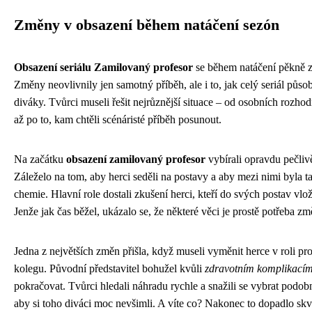
Změny v obsazení během natáčení sezón
Obsazení seriálu Zamilovaný profesor
se během natáčení pěkně 
Změny neovlivnily jen samotný příběh, ale i to, jak celý seriál působ
diváky. Tvůrci museli řešit nejrůznější situace – od osobních rozhod
až po to, kam chtěli scénáristé příběh posunout.
Na začátku
obsazení zamilovaný profesor
vybírali opravdu pečliv
Záleželo na tom, aby herci seděli na postavy a aby mezi nimi byla t
chemie. Hlavní role dostali zkušení herci, kteří do svých postav vloži
Jenže jak čas běžel, ukázalo se, že některé věci je prostě potřeba zm
Jedna z největších změn přišla, když museli vyměnit herce v roli pr
kolegu. Původní představitel bohužel kvůli
zdravotním komplikací
pokračovat. Tvůrci hledali náhradu rychle a snažili se vybrat podob
aby si toho diváci moc nevšimli. A víte co? Nakonec to dopadlo skv