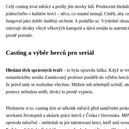
Celý casting trval měsíce a prošly jím stovky lidí. Producenti hledal
jedinečného v každém herci
– něco, co ostatní nemají. Chtěli, aby c
fungoval jako dobře sladěný orchestr. A podařilo se. Výsledné obsa
oslovuje diváky všech věkových kategorií a dává seriálu tu autentici
prostě poznáte.
Casting a výběr herců pro seriál
Hledání těch správných tváří
– to byla opravdu fuška. Když se tv
romantického seriálu Zamilovaný profesor pouštěli do výběru herců,
že právě tady se rozhodne všechno. Můžete mít sebelepší scénář, a
postavy nebudou sedět, diváci to prostě vypnou.
Představte si to: casting tým se několik měsíců před natáčením prok
stovkami životopisů a ukázek práce herců z Česka i Slovenska.
Měř
opravdu náročná
– nehledali se jen talentovaní herci, kteří umí svou