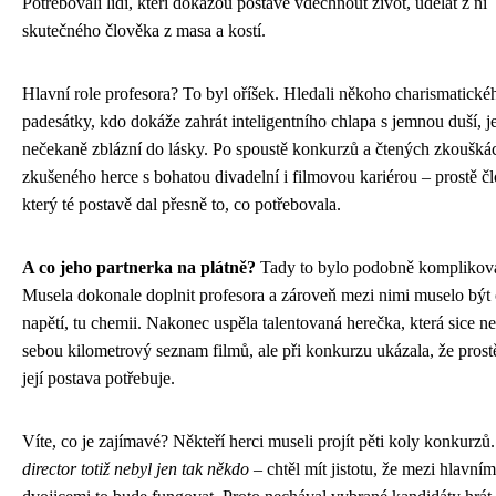
Potřebovali lidi, kteří dokážou postavě vdechnout život, udělat z ní
skutečného člověka z masa a kostí.
Hlavní role profesora? To byl oříšek. Hledali někoho charismatické
padesátky, kdo dokáže zahrát inteligentního chlapa s jemnou duší, j
nečekaně zblázní do lásky. Po spoustě konkurzů a čtených zkouškác
zkušeného herce s bohatou divadelní i filmovou kariérou – prostě č
který té postavě dal přesně to, co potřebovala.
A co jeho partnerka na plátně?
Tady to bylo podobně komplikov
Musela dokonale doplnit profesora a zároveň mezi nimi muselo být cí
napětí, tu chemii. Nakonec uspěla talentovaná herečka, která sice n
sebou kilometrový seznam filmů, ale při konkurzu ukázala, že prostě 
její postava potřebuje.
Víte, co je zajímavé? Někteří herci museli projít pěti koly konkurzů
director totiž nebyl jen tak někdo
– chtěl mít jistotu, že mezi hlavním