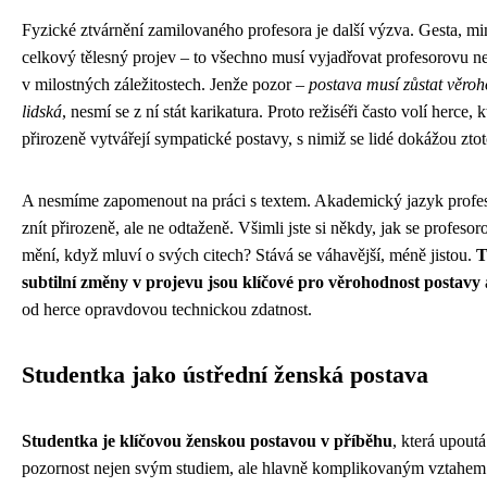
Fyzické ztvárnění zamilovaného profesora je další výzva. Gesta, mi
celkový tělesný projev – to všechno musí vyjadřovat profesorovu n
v milostných záležitostech. Jenže pozor –
postava musí zůstat věro
lidská
, nesmí se z ní stát karikatura. Proto režiséři často volí herce, k
přirozeně vytvářejí sympatické postavy, s nimiž se lidé dokážou ztot
A nesmíme zapomenout na práci s textem. Akademický jazyk profe
znít přirozeně, ale ne odtaženě. Všimli jste si někdy, jak se profesor
mění, když mluví o svých citech? Stává se váhavější, méně jistou.
T
subtilní změny v projevu jsou klíčové pro věrohodnost postavy
od herce opravdovou technickou zdatnost.
Studentka jako ústřední ženská postava
Studentka je klíčovou ženskou postavou v příběhu
, která upoutá
pozornost nejen svým studiem, ale hlavně komplikovaným vztahem