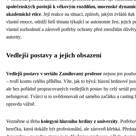
společenských postojů k věkovým rozdílům, mocenské dynamic
akademické etice
. Její reakce na situaci, způsob, jakým zvládá tlak 
vlastní emoce, odráží širší témata týkající se autonomie žen, jejich p
vlastní rozhodnutí a zároveň potřeby ochrany před zneužitím důvěr
autority.
Vedlejší postavy a jejich obsazení
Vedlejší postavy v seriálu Zamilovaný profesor
nejsou jen pouho
– tvoří kostru celého příběhu. Víte, jak to bývá: hlavní hrdinové jsou
ale bez pořádně propracovaných vedlejších postav by celý seriál pro
nefungoval. Tvůrci si to uvědomovali od samého začátku a casting b
opravdu vážně.
Vezměme si třeba
kolegyni hlavního hrdiny z univerzity
. Potřebov
herečku, která dokáže být profesionální, ale zároveň křehká. Předsta