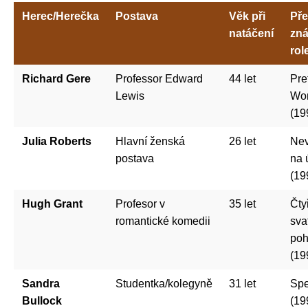
Herec/Herečka
Postava
Věk při
Pře
natáčení
zn
rol
Richard Gere
Professor Edward
44 let
Pre
Lewis
Wo
(19
Julia Roberts
Hlavní ženská
26 let
Nev
postava
na 
(19
Hugh Grant
Profesor v
35 let
Čty
romantické komedii
sva
poh
(19
Sandra
Studentka/kolegyně
31 let
Sp
Bullock
(19