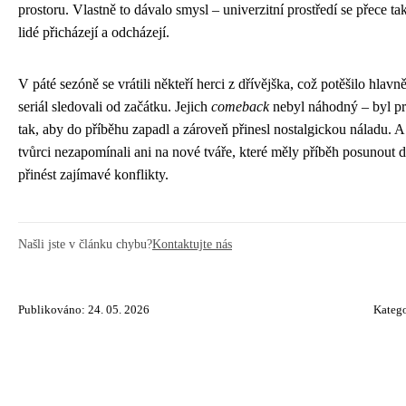
prostoru. Vlastně to dávalo smysl – univerzitní prostředí se přece ta
lidé přicházejí a odcházejí.
V páté sezóně se vrátili někteří herci z dřívějška, což potěšilo hlavně
seriál sledovali od začátku. Jejich
comeback
nebyl náhodný – byl p
tak, aby do příběhu zapadl a zároveň přinesl nostalgickou náladu. A
tvůrci nezapomínali ani na nové tváře, které měly příběh posunout d
přinést zajímavé konflikty.
Našli jste v článku chybu?
Kontaktujte nás
Publikováno: 24. 05. 2026
Katego