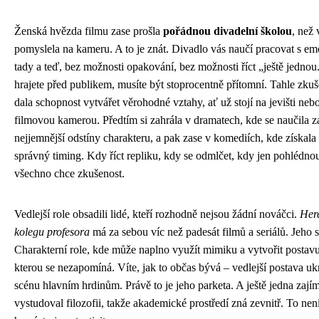
Ženská hvězda filmu zase prošla
pořádnou divadelní školou
, než
pomyslela na kameru. A to je znát. Divadlo vás naučí pracovat s e
tady a teď, bez možnosti opakování, bez možnosti říct „ještě jedno
hrajete před publikem, musíte být stoprocentně přítomní. Tahle zkuše
dala schopnost vytvářet věrohodné vztahy, ať už stojí na jevišti neb
filmovou kamerou. Předtím si zahrála v dramatech, kde se naučila za
nejjemnější odstíny charakteru, a pak zase v komediích, kde získala 
správný timing. Kdy říct repliku, kdy se odmlčet, kdy jen pohlédnou
všechno chce zkušenost.
Vedlejší role obsadili lidé, kteří rozhodně nejsou žádní nováčci.
Here
kolegu profesora
má za sebou víc než padesát filmů a seriálů. Jeho s
Charakterní role, kde může naplno využít mimiku a vytvořit postavu
kterou se nezapomíná. Víte, jak to občas bývá – vedlejší postava u
scénu hlavním hrdinům. Právě to je jeho parketa. A ještě jedna zají
vystudoval filozofii, takže akademické prostředí zná zevnitř. To nen