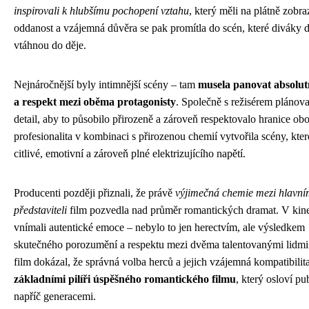
inspirovali k hlubšímu pochopení vztahu
, který měli na plátně zobra
oddanost a vzájemná důvěra se pak promítla do scén, které diváky 
vtáhnou do děje.
Nejnáročnější byly intimnější scény – tam
musela panovat absolut
a respekt mezi oběma protagonisty
. Společně s režisérem plánova
detail, aby to působilo přirozeně a zároveň respektovalo hranice obo
profesionalita v kombinaci s přirozenou chemií vytvořila scény, kter
citlivé, emotivní a zároveň plné elektrizujícího napětí.
Producenti později přiznali, že právě
výjimečná chemie mezi hlavní
představiteli
film pozvedla nad průměr romantických dramat. V kine
vnímali autentické emoce – nebylo to jen herectvím, ale výsledkem
skutečného porozumění a respektu mezi dvěma talentovanými lidmi
film dokázal, že správná volba herců a jejich vzájemná kompatibilit
základními pilíři úspěšného romantického filmu
, který osloví p
napříč generacemi.