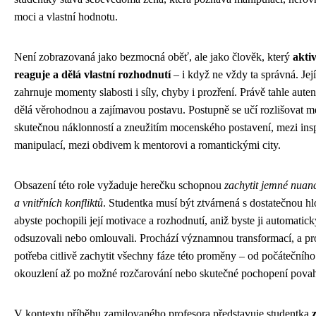
moci a vlastní hodnotu.
Není zobrazovaná jako bezmocná oběť, ale jako člověk, který
akti
reaguje a dělá vlastní rozhodnutí
– i když ne vždy ta správná. Její
zahrnuje momenty slabosti i síly, chyby i prozření. Právě tahle autent
dělá věrohodnou a zajímavou postavu. Postupně se učí rozlišovat m
skutečnou náklonností a zneužitím mocenského postavení, mezi insp
manipulací, mezi obdivem k mentorovi a romantickými city.
Obsazení této role vyžaduje herečku schopnou
zachytit jemné nuan
a vnitřních konfliktů
. Studentka musí být ztvárnená s dostatečnou h
abyste pochopili její motivace a rozhodnutí, aniž byste ji automatick
odsuzovali nebo omlouvali. Prochází významnou transformací, a pro
potřeba citlivě zachytit všechny fáze této proměny – od počátečního
okouzlení až po možné rozčarování nebo skutečné pochopení povah
V kontextu příběhu zamilovaného profesora představuje studentka