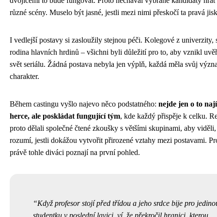
dvojicemi to bude fungovat. Proto nechával vybrané kandidáty hrát
různé scény. Muselo být jasné, jestli mezi nimi přeskočí ta pravá jisk
I vedlejší postavy si zasloužily stejnou péči. Kolegové z univerzity, 
rodina hlavních hrdinů – všichni byli důležití pro to, aby vznikl uvěř
svět seriálu. Žádná postava nebyla jen výplň, každá měla svůj význ
charakter.
Během castingu vyšlo najevo něco podstatného:
nejde jen o to naj
herce, ale poskládat fungující tým
, kde každý přispěje k celku. Re
proto dělali společné čtené zkoušky s většími skupinami, aby viděli, 
rozumí, jestli dokážou vytvořit přirozené vztahy mezi postavami. Pr
právě tohle diváci poznají na první pohled.
Když profesor stojí před třídou a jeho srdce bije pro jedino
studentku v poslední lavici, ví, že překročil hranici, kterou