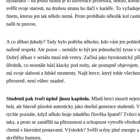
dynamiku – na jednu stranu je to důvěrnice profesora, někdo, kom
svěřit svoje starosti, na druhou stranu ho tlačí v kariéře. To vyžadu
finetu, kterou jen tak někdo nemá. Proto probíhalo několik kol casti
našli tu pravou.
A co
děkan fakulty
? Tady bylo potřeba někoho, kdo vám jen pohle
naženě respekt. Ale pozor – nemůže to být jen jednoduchý tyran v 
Dobrý děkan v seriálu musí mít vrstvy. Začíná jako byrokratický př
úředník, co neustále hází klacky pod nohy, ale postupně objevujete, 
má svoje slabosti a lidské momenty. Najít herce, který tohle všechn
přirozeně, není vůbec snadné.
Studenti pak tvoří úplně jinou kapitolu.
Mladí herci museli neje
hrát, ale hlavně působit autenticky jako dnešní generace studentů. Ví
rychle poznáte, když někdo hraje mladého člověka špatně? Tvůrci t
taky, a proto se zaměřili na přirozenost a schopnost vytvořit věroho
chemii s hlavními postavami. Výsledek? Svěží scény plné energie a 
skvělého humoru.