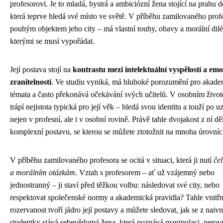
profesorovi. Je to mladá, bystrá a ambiciózní žena stojící na prahu d
která teprve hledá své místo ve světě. V příběhu zamilovaného prof
pouhým objektem jeho city – má vlastní touhy, obavy a morální dilé
kterými se musí vypořádat.
Její postava stojí na
kontrastu mezi intelektuální vyspělostí a emo
zranitelností
. Ve studiu vyniká, má hluboké porozumění pro akad
témata a často překonává očekávání svých učitelů. V osobním životě
trápí nejistota typická pro její věk – hledá svou identitu a touží po uz
nejen v profesní, ale i v osobní rovině. Právě tahle dvojakost z ní dě
komplexní postavu, se kterou se můžete ztotožnit na mnoha úrovníc
V příběhu zamilovaného profesora se ocitá v situaci, která ji nutí
čel
a morálním otázkám
. Vztah s profesorem – ať už vzájemný nebo
jednostranný – ji staví před těžkou volbu: následovat své city, nebo
respektovat společenské normy a akademická pravidla? Tahle vnitřn
rozervanost tvoří jádro její postavy a můžete sledovat, jak se z naivn
studentky stává sebevědomá žena, která poznává manipulaci, nero