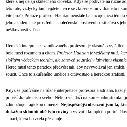
které z něj dělají skutečného člověka. Když se podíváte na různé ad
této role, vždycky tam najdete herce se zkušenostmi v dramatu i ko
víte proč? Protože profesor Hadrian neustále balancuje mezi těmito 
jeho akademické prostředí a společenské postavení se střetává s jeh
nešikovností v lásce.
Herecká interpretace zamilovaného profesora je vlastně o vyjádření 
boje mezi rozumem a citem.
Profesor Hadrian je vzdělaný muž, kte
složitým vědeckým teoriím, ale zároveň se ztrácí v labyrintu vlastní
Herec musí tento paradox předvést tak, aby nevyvolával jen smích, a
soucit. Chce to zkušeného umělce s citlivostью a hereckou zralostí.
Když se podíváme na různé interpretace profesora Hadriana, každý
přináší do role něco svého. Někdo víc tlačí na komediální stránku, j
zdůrazňuje tragickou dimenzi.
Nejúspěšnější obsazení jsou ta, kte
dokážou skloubit obě tyto roviny
a vytvořit kompletní portrét člo
situaci, která ho zcela přesahuje.