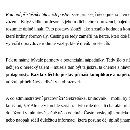
Rodinní příslušníci hlavních postav
zase přinášejí něco jiného – em
zázemí. Když vidíte profesora s jeho rodiči nebo sourozenci, naje
rozumíte úplně jinak. Tyto postavy slouží jako zrcadlo hodnot a konf
které hrdiny formovaly. Casting se tedy zaměřil na herce, kteří dok
vytvořit opravdové rodinné vazby, které divák prostě cítí.
Pak tu máme bývalé partnery a potenciální nápadníky. Tady šlo o n
než jen o herecký talent – musela tam být ta jiskra, ta chemie s hlav
protagonisty.
Každá z těchto postav přináší komplikace a napětí
udržují příběh živý a diváky u obrazovek.
A co administrativní pracovníci? Sekretářka, knihovník – mohli by b
kulisami, že? Ale ne v tomhle seriálu. I tyto role dostali charakterní h
dokážou i v minutové scéně něco odehrát. Často poskytují komicko
nebo naopak sdělí důležitou informaci, která posune děj úplně jinam