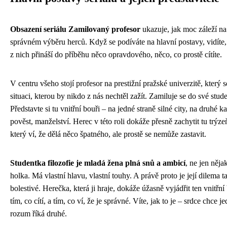
Obsazení seriálu Zamilovaný profesor
ukazuje, jak moc záleží na
správném výběru herců. Když se podíváte na hlavní postavy, vidíte,
z nich přináší do příběhu něco opravdového, něco, co prostě cítíte.
V centru všeho stojí profesor na prestižní pražské univerzitě, který s
situaci, kterou by nikdo z nás nechtěl zažít. Zamiluje se do své stud
Představte si tu vnitřní bouři – na jedné straně silné city, na druhé ka
pověst, manželství. Herec v této roli dokáže přesně zachytit tu trýze
který ví, že dělá něco špatného, ale prostě se nemůže zastavit.
Studentka filozofie je mladá žena plná snů a ambicí
, ne jen něja
holka. Má vlastní hlavu, vlastní touhy. A právě proto je její dilema t
bolestivé. Herečka, která ji hraje, dokáže úžasně vyjádřit ten vnitřní
tím, co cítí, a tím, co ví, že je správné. Víte, jak to je – srdce chce j
rozum říká druhé.