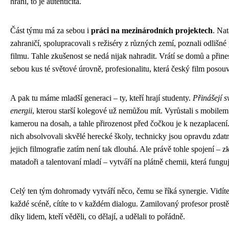
hraní, to je autenticita.
Část týmu má za sebou i
práci na mezinárodních projektech
. Nat
zahraničí, spolupracovali s režiséry z různých zemí, poznali odlišné 
filmu. Tahle zkušenost se nedá nijak nahradit. Vrátí se domů a přine
sebou kus té světové úrovně, profesionalitu, která český film posouv
A pak tu máme mladší generaci – ty, kteří hrají studenty.
Přinášejí s
energii
, kterou starší kolegové už nemůžou mít. Vyrůstali s mobilem 
kamerou na dosah, a tahle přirozenost před čočkou je k nezaplacení
nich absolvovali skvělé herecké školy, technicky jsou opravdu zdatn
jejich filmografie zatím není tak dlouhá. Ale právě tohle spojení – z
matadoři a talentovaní mladí – vytváří na plátně chemii, která funguj
Celý ten tým dohromady vytváří něco, čemu se říká synergie. Vidíte
každé scéně, cítíte to v každém dialogu. Zamilovaný profesor prost
díky lidem, kteří věděli, co dělají, a udělali to pořádně.