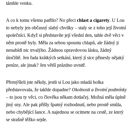
támhle venku.
A co k tomu všemu patřilo? No přeci
chlast a cigarety
. U Lou
to nebyly jen občasný slabý chvilky – staly se z toho její životní
společníci. Když si představíte její všední den, tahle dvě věci v
něm prostě byly. Měla za sebou spoustu chlapů, ale žádný ji
nenabídl nic trvalýho. Žádnou opravdovou lásku, žádný
útočiště. Jen řada krátkých setkání, který jí sice přinesly nějaký
peníze, ale jinak? Jen větší prázdno uvnitř.
Přemýšleli jste někdy, jestli si Lou jako mladá holka
představovala, že takhle dopadne?
Okolnosti a životní podmínky
– to jsou ty věci, co člověka někam dotlačej. Možná měla úplně
jiný sny. Ale pak přišly špatný rozhodnutí, nebo prostě smůla,
nebo chybějící šance. A najednou se ocitnete na cestě, ze který
se strašně těžko sejde.