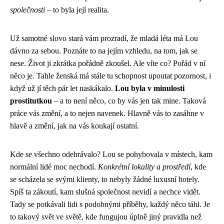
společnosti
– to byla její realita.
Už samotné slovo stará vám prozradí, že mladá léta má Lou
dávno za sebou. Poznáte to na jejím vzhledu, na tom, jak se
nese. Život ji zkrátka pořádně zkoušel. Ale víte co? Pořád v ní
něco je. Tahle ženská má stále tu schopnost upoutat pozornost, i
když už jí těch pár let naskákalo.
Lou byla v minulosti
prostitutkou
– a to není něco, co by vás jen tak mine. Taková
práce vás změní, a to nejen navenek. Hlavně vás to zasáhne v
hlavě a změní, jak na vás koukají ostatní.
Kde se všechno odehrávalo? Lou se pohybovala v místech, kam
normální lidé moc nechodí.
Konkrétní lokality a prostředí
, kde
se scházela se svými klienty, to nebyly žádné luxusní hotely.
Spíš ta zákoutí, kam slušná společnost nevidí a nechce vidět.
Tady se potkávali lidi s podobnými příběhy, každý něco táhl. Je
to takový svět ve světě, kde fungujou úplně jiný pravidla než