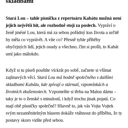
skladbami
Stará Lou – tahle písnička z repertoáru Kabátu možná není
jejich největší hit, ale rozhodně stojí za poslech.
Vypráví o
ženě jméné Lou, která má za sebou pořádný kus života a určitě
by měla co vyprávět. A víte co? Přesně tyhle příběhy
obyčejných lidí, jejich osudy a všechno, čím si prošli, to Kabát
umí jako málokdo.
Když si tu píseň pouštíte víckrát po sobě, začnete si všímat
zajímavých věcí.
Stará Lou má hodně společného s dalšími
skladbami Kabátu, kde zpívají o stárnutí, vzpomínkách a
životních zkušenostech.
Vzpomeňte si třeba na Malou dámu –
taky je to o ženské s minulostí, i když trochu jinak pojatá. Co
mají obě písničky společné? Hlavně to, jak vás Vojta Vojtek
svým nezaměnitelným hlasem dokáže vtáhnout do příběhu, že ty
postavy skoro vidíte před sebou.