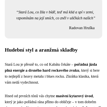
Stará Lou, co žila v bídě, teď má klid a spí v zemi,
vzpomínám na její smích, co zněl v uličkách našich
Radovan Hruška
Hudební styl a aranžmá skladby
Stará Lou je přesně to, co od Kabátu čekáte –
pořádná jízda
plná energie a drsného hard rockového zvuku
, který si bere
to nejlepší z heavy metalu i blues rocku. Zkrátka klasika, která
vám nedá vydechnout.
Hned od prvních tónů vás chytne
masivní kytarový úvod
,
který je jako pořádná rána přímo do obličeje – v tom dobrém