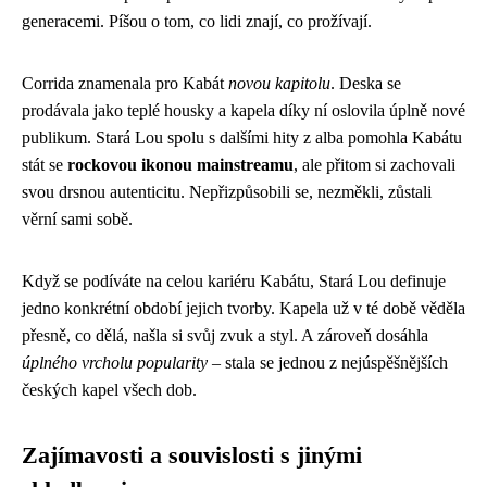
generacemi. Píšou o tom, co lidi znají, co prožívají.
Corrida znamenala pro Kabát
novou kapitolu
. Deska se
prodávala jako teplé housky a kapela díky ní oslovila úplně nové
publikum. Stará Lou spolu s dalšími hity z alba pomohla Kabátu
stát se
rockovou ikonou mainstreamu
, ale přitom si zachovali
svou drsnou autenticitu. Nepřizpůsobili se, nezměkli, zůstali
věrní sami sobě.
Když se podíváte na celou kariéru Kabátu, Stará Lou definuje
jedno konkrétní období jejich tvorby. Kapela už v té době věděla
přesně, co dělá, našla si svůj zvuk a styl. A zároveň dosáhla
úplného vrcholu popularity
– stala se jednou z nejúspěšnějších
českých kapel všech dob.
Zajímavosti a souvislosti s jinými