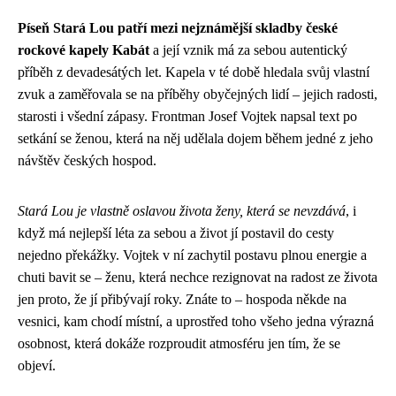
Píseň Stará Lou patří mezi nejznámější skladby české
rockové kapely Kabát
a její vznik má za sebou autentický
příběh z devadesátých let. Kapela v té době hledala svůj vlastní
zvuk a zaměřovala se na příběhy obyčejných lidí – jejich radosti,
starosti i všední zápasy. Frontman Josef Vojtek napsal text po
setkání se ženou, která na něj udělala dojem během jedné z jeho
návštěv českých hospod.
Stará Lou je vlastně oslavou života ženy, která se nevzdává
, i
když má nejlepší léta za sebou a život jí postavil do cesty
nejedno překážky. Vojtek v ní zachytil postavu plnou energie a
chuti bavit se – ženu, která nechce rezignovat na radost ze života
jen proto, že jí přibývají roky. Znáte to – hospoda někde na
vesnici, kam chodí místní, a uprostřed toho všeho jedna výrazná
osobnost, která dokáže rozproudit atmosféru jen tím, že se
objeví.