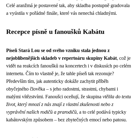
Celé aranžmá je postavené tak, aby skladba postupně gradovala
a vyústila v pořádné finále, které vás nenechá chladnými.
Recepce písně u fanoušků Kabátu
Píseň Stará Lou se od svého vzniku stala jednou z
nejoblíbenějších skladeb v repertoáru skupiny Kabát
, což je
vidět na reakcích fanoušků na koncertech i v diskusích po celém
internetu. Čím to vlastně je, že tahle píseň tak rezonuje?
Především tím, jak autenticky dokáže zachytit příběh
obyčejného člověka – s jeho radostmi, strastmi, chybami i
malými vítězstvími. Fanoušci oceňují, že skupina
vtělila do textu
život, který mnozí z nás znají z vlastní zkušenosti nebo z
vyprávění našich rodičů a prarodičů
, a to celé podává typicky
kabátovským způsobem – bez zbytečných emocí nebo patosu.