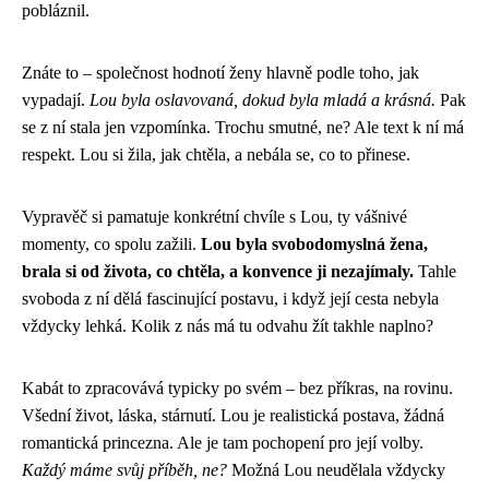
pobláznil.
Znáte to – společnost hodnotí ženy hlavně podle toho, jak
vypadají.
Lou byla oslavovaná, dokud byla mladá a krásná.
Pak
se z ní stala jen vzpomínka. Trochu smutné, ne? Ale text k ní má
respekt. Lou si žila, jak chtěla, a nebála se, co to přinese.
Vypravěč si pamatuje konkrétní chvíle s Lou, ty vášnivé
momenty, co spolu zažili.
Lou byla svobodomyslná žena,
brala si od života, co chtěla, a konvence ji nezajímaly.
Tahle
svoboda z ní dělá fascinující postavu, i když její cesta nebyla
vždycky lehká. Kolik z nás má tu odvahu žít takhle naplno?
Kabát to zpracovává typicky po svém – bez příkras, na rovinu.
Všední život, láska, stárnutí. Lou je realistická postava, žádná
romantická princezna. Ale je tam pochopení pro její volby.
Každý máme svůj příběh, ne?
Možná Lou neudělala vždycky