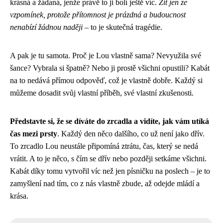
krásná a žádaná, jenže právě to ji bolí ještě víc.
Žít jen ze
vzpomínek, protože přítomnost je prázdná a budoucnost
nenabízí žádnou naději
– to je skutečná tragédie.
A pak je tu samota. Proč je Lou vlastně sama? Nevyužila své
šance? Vybrala si špatně? Nebo ji prostě všichni opustili? Kabát
na to nedává přímou odpověď, což je vlastně dobře. Každý si
můžeme dosadit svůj vlastní příběh, své vlastní zkušenosti.
Představte si, že se díváte do zrcadla a vidíte, jak vám utíká
čas mezi prsty
. Každý den něco dalšího, co už není jako dřív.
To zrcadlo Lou neustále připomíná ztrátu, čas, který se nedá
vrátit. A to je něco, s čím se dřív nebo později setkáme všichni.
Kabát díky tomu vytvořil víc než jen písničku na poslech – je to
zamyšlení nad tím, co z nás vlastně zbude, až odejde mládí a
krása.