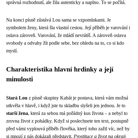
správná rozhodnutí, ale žila autenticky a naplno. To se počítá.
Na konci písně zůstává Lou sama se vzpomínkami. Je
symbolem ženy, která šla vlastní cestou. Její příběh je varování i
oslava zároveň. Varování, že mládí nevrátíš. A zároveň oslava
svobody a odvahy žít podle sebe, bez ohledu na to, co si kdo
myslí.
Charakteristika hlavní hrdinky a její
minulosti
Stará Lou
z písně skupiny Kabát je postava, která vám možná
utkvěla v hlavě, i když jste tu skladbu slyšeli jen jednou. Je to
starší žena
, která za sebou má pořádný kus života – a nebyl to
zrovna život z pohádky. Když si poslechnete ten text, postupně
před vámi vyplouvá příběh člověka, který toho zažil víc, než by
si mnozí z nás dokázali představit.
Prostituce a život na okraji