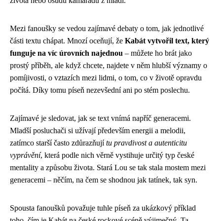
života nebo osudů kamarádů z mládí.
Mezi fanoušky se vedou zajímavé debaty o tom, jak jednotlivé
části textu chápat. Mnozí oceňují, že
Kabát vytvořil text, který
funguje na víc úrovních najednou
– můžete ho brát jako
prostý příběh, ale když chcete, najdete v něm hlubší významy o
pomíjivosti, o vztazích mezi lidmi, o tom, co v životě opravdu
počítá. Díky tomu píseň nezevšední ani po stém poslechu.
Zajímavé je sledovat, jak se text vnímá napříč generacemi.
Mladší posluchači si užívají především energii a melodii,
zatímco starší často zdůrazňují
tu pravdivost a autenticitu
vyprávění
, která podle nich věrně vystihuje určitý typ české
mentality a způsobu života. Stará Lou se tak stala mostem mezi
generacemi – něčím, na čem se shodnou jak tatínek, tak syn.
Spousta fanoušků považuje tuhle píseň za ukázkový příklad
toho, čím je Kabát na české rockové scéně výjimečný. Ta