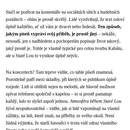
Stačí se podívat na komentáře na sociálních sítích a hudebních
portálech – ohlas je prostě skvělý. Lidé vyzdvihují, že text osloví
úplně každého, ať už vám je dvacet nebo šedesát.
Ten způsob,
jakým píseň vypráví svůj příběh, je prostě jiný
– nekáže,
nesoudí, jen s nadhledem a pochopením popisuje život takový,
jaký prostě je. Tohle je vlastně typické pro celou tvorbu Kabátu,
ale u Staré Lou to vynikne úplně nejvíc.
Na koncertech? Tam teprve vidíte, co tahle píseň znamená.
Pravidelně patří mezi skladby, při kterých se publikum úplně
rozjede. Lidi si oblíbili nejen tu melodii, ale hlavně možnost
zpívat refrénem společně s kapelou – to si prostě pamatuje
každý, kdo to slyšel aspoň jednou.
Atmosféra během Staré Lou
bývá neopakovatelná
– vidíte, jak si lidé vzpomínají na vlastní
zážitky, na lidi, které znali, na příběhy ze svého okolí. Není
žádná výjimka, že starší fanoušci v textu vidí odraz vlastního