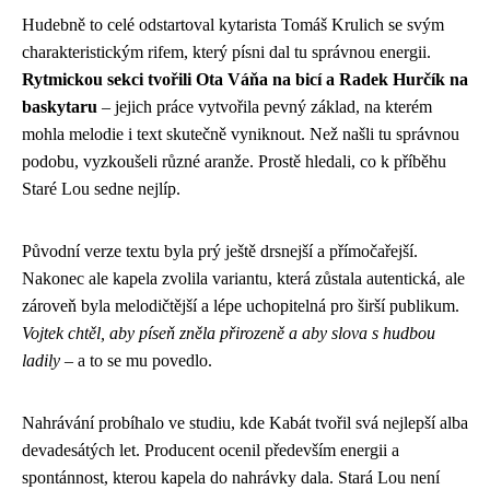
Hudebně to celé odstartoval kytarista Tomáš Krulich se svým
charakteristickým rifem, který písni dal tu správnou energii.
Rytmickou sekci tvořili Ota Váňa na bicí a Radek Hurčík na
baskytaru
– jejich práce vytvořila pevný základ, na kterém
mohla melodie i text skutečně vyniknout. Než našli tu správnou
podobu, vyzkoušeli různé aranže. Prostě hledali, co k příběhu
Staré Lou sedne nejlíp.
Původní verze textu byla prý ještě drsnejší a přímočařejší.
Nakonec ale kapela zvolila variantu, která zůstala autentická, ale
zároveň byla melodičtější a lépe uchopitelná pro širší publikum.
Vojtek chtěl, aby píseň zněla přirozeně a aby slova s hudbou
ladily
– a to se mu povedlo.
Nahrávání probíhalo ve studiu, kde Kabát tvořil svá nejlepší alba
devadesátých let. Producent ocenil především energii a
spontánnost, kterou kapela do nahrávky dala. Stará Lou není