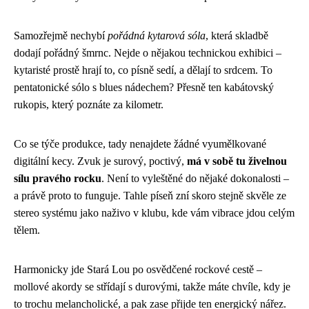
Samozřejmě nechybí
pořádná kytarová sóla
, která skladbě
dodají pořádný šmrnc. Nejde o nějakou technickou exhibici –
kytaristé prostě hrají to, co písně sedí, a dělají to srdcem. To
pentatonické sólo s blues nádechem? Přesně ten kabátovský
rukopis, který poznáte za kilometr.
Co se týče produkce, tady nenajdete žádné vyumělkované
digitální kecy. Zvuk je surový, poctivý,
má v sobě tu živelnou
sílu pravého rocku
. Není to vyleštěné do nějaké dokonalosti –
a právě proto to funguje. Tahle píseň zní skoro stejně skvěle ze
stereo systému jako naživo v klubu, kde vám vibrace jdou celým
tělem.
Harmonicky jde Stará Lou po osvědčené rockové cestě –
mollové akordy se střídají s durovými, takže máte chvíle, kdy je
to trochu melancholické, a pak zase přijde ten energický nářez.