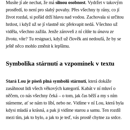
Musíte jí ale nechat, že má
silnou osobnost
. Vydržet v takovým
prostředí, to není pro slabý povahy. Přes všechny ty rány, co jí
život rozdal, si pořád drží hlavu nad vodou. Zachovala si určitou
hrdost, i když už se jí vlastně nic překvapit nedá. Všechno už
viděla, všechno zažila. Jenže zároveň z ní cítíte tu
únavu ze
života
, víte? Tu resignaci, když už člověk ani nedoufá, že by se
ještě něco mohlo změnit k lepšímu.
Symbolika stárnutí a vzpomínek v textu
Stará Lou je píseň plná symbolů stárnutí
, která dokáže
zasáhnout lidi všech věkových kategorií. Kabát v ní mluví o
něčem, co nás všechny čeká – o tom, jak čas běží a my s ním
stárneme, ať se nám to líbí, nebo ne. Vidíme v ní Lou, která byla
kdysi mladá a krásná, a pak ji vidíme starou a samu. Ten rozdíl
mezi tím, jak to bylo, a jak to je teď, vás prostě chytne za srdce.