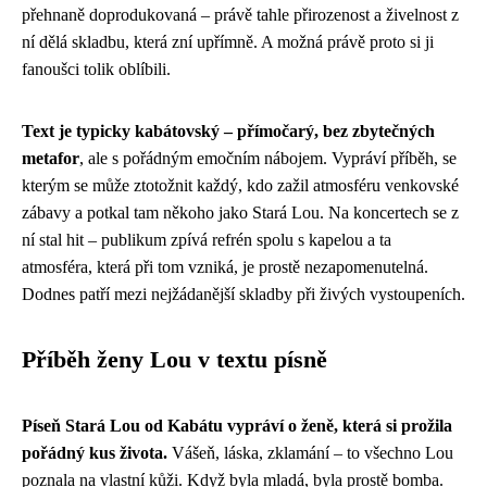
přehnaně doprodukovaná – právě tahle přirozenost a živelnost z
ní dělá skladbu, která zní upřímně. A možná právě proto si ji
fanoušci tolik oblíbili.
Text je typicky kabátovský – přímočarý, bez zbytečných
metafor
, ale s pořádným emočním nábojem. Vypráví příběh, se
kterým se může ztotožnit každý, kdo zažil atmosféru venkovské
zábavy a potkal tam někoho jako Stará Lou. Na koncertech se z
ní stal hit – publikum zpívá refrén spolu s kapelou a ta
atmosféra, která při tom vzniká, je prostě nezapomenutelná.
Dodnes patří mezi nejžádanější skladby při živých vystoupeních.
Příběh ženy Lou v textu písně
Píseň Stará Lou od Kabátu vypráví o ženě, která si prožila
pořádný kus života.
Vášeň, láska, zklamání – to všechno Lou
poznala na vlastní kůži. Když byla mladá, byla prostě bomba.