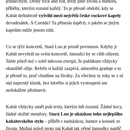
jedinečným. Drsný rock and roll, texty plné života a humoru,
příběhy, kterým rozumí každý. To je přesně období, kdy se
Kabát definitivně
vyšvihl mezi největší české rockové kapely
devadesátek. A Corrida? Ta přinesla úspěch, o jakém se jiným
kapelám může jenom zdát.
Co se týče koncertů, Stará Lou je prostě povinnost. Kdyby ji
Kabát nevyhrál na svém koncertě, fanoušci by se cítili ošizeni.
Tahle píseň má v sobě takovou energii
, že publikum vždycky
okamžitě ožije. Refrén si každý zazpívá, atmosféra graduje a to
je přesně to, proč chodíme na živáky. Za všechny ty roky se z ní
stal naprostý klasik, bez kterého si jejich vystoupení ani
nedokážete představit.
Kabát vždycky uměl psát texty, kterým lidi rozumí. Žádné kecy,
žádné složité metafory.
Stará Lou je ukázkou toho nejlepšího
kabátovského stylu
– příběh s nadsázkou, humor a kousek ze
života. Možná právě proto má Kabát tak věrné fanoušky napříč