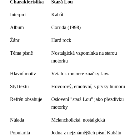
Charakteristika
Stará Lou
Interpret
Kabát
Album
Corrida (1998)
Žánr
Hard rock
Téma písně
Nostalgická vzpomínka na starou
motorku
Hlavní motiv
Vztah k motorce značky Jawa
Styl textu
Hovorový, emotivní, s prvky humoru
Refrén obsahuje
Oslovení "stará Lou" jako přezdívku
motorky
Nálada
Melancholická, nostalgická
Popularita
Jedna z nejznámějších písní Kabátu