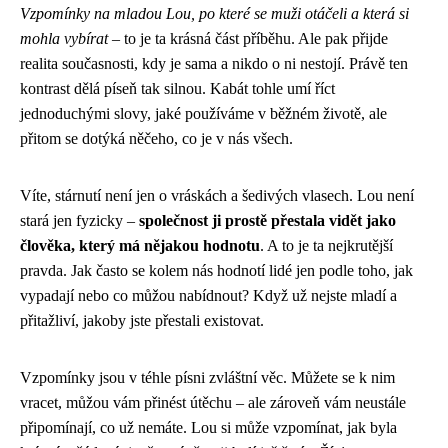
Vzpomínky na mladou Lou, po které se muži otáčeli a která si
mohla vybírat
– to je ta krásná část příběhu. Ale pak přijde
realita současnosti, kdy je sama a nikdo o ni nestojí. Právě ten
kontrast dělá píseň tak silnou. Kabát tohle umí říct
jednoduchými slovy, jaké používáme v běžném životě, ale
přitom se dotýká něčeho, co je v nás všech.
Víte, stárnutí není jen o vráskách a šedivých vlasech. Lou není
stará jen fyzicky –
společnost ji prostě přestala vidět jako
člověka, který má nějakou hodnotu
. A to je ta nejkrutější
pravda. Jak často se kolem nás hodnotí lidé jen podle toho, jak
vypadají nebo co můžou nabídnout? Když už nejste mladí a
přitažliví, jakoby jste přestali existovat.
Vzpomínky jsou v téhle písni zvláštní věc. Můžete se k nim
vracet, můžou vám přinést útěchu – ale zároveň vám neustále
připomínají, co už nemáte. Lou si může vzpomínat, jak byla