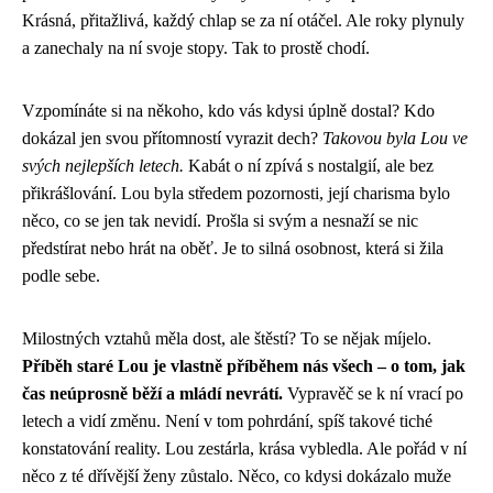
Krásná, přitažlivá, každý chlap se za ní otáčel. Ale roky plynuly
a zanechaly na ní svoje stopy. Tak to prostě chodí.
Vzpomínáte si na někoho, kdo vás kdysi úplně dostal? Kdo
dokázal jen svou přítomností vyrazit dech?
Takovou byla Lou ve
svých nejlepších letech.
Kabát o ní zpívá s nostalgií, ale bez
přikrášlování. Lou byla středem pozornosti, její charisma bylo
něco, co se jen tak nevidí. Prošla si svým a nesnaží se nic
předstírat nebo hrát na oběť. Je to silná osobnost, která si žila
podle sebe.
Milostných vztahů měla dost, ale štěstí? To se nějak míjelo.
Příběh staré Lou je vlastně příběhem nás všech – o tom, jak
čas neúprosně běží a mládí nevrátí.
Vypravěč se k ní vrací po
letech a vidí změnu. Není v tom pohrdání, spíš takové tiché
konstatování reality. Lou zestárla, krása vybledla. Ale pořád v ní
něco z té dřívější ženy zůstalo. Něco, co kdysi dokázalo muže