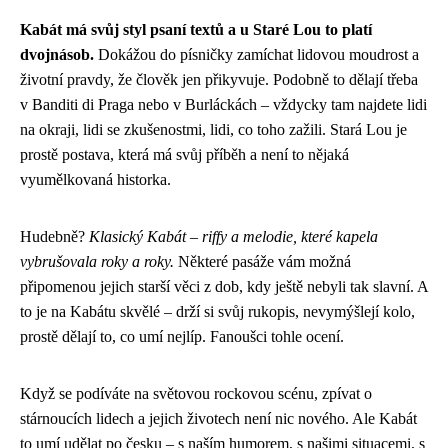
Kabát má svůj styl psaní textů a u Staré Lou to platí
dvojnásob.
Dokážou do písničky zamíchat lidovou moudrost a
životní pravdy, že člověk jen přikyvuje. Podobně to dělají třeba
v Banditi di Praga nebo v Burláckách – vždycky tam najdete lidi
na okraji, lidi se zkušenostmi, lidi, co toho zažili. Stará Lou je
prostě postava, která má svůj příběh a není to nějaká
vyumělkovaná historka.
Hudebně?
Klasický Kabát – riffy a melodie, které kapela
vybrušovala roky a roky.
Některé pasáže vám možná
připomenou jejich starší věci z dob, kdy ještě nebyli tak slavní. A
to je na Kabátu skvělé – drží si svůj rukopis, nevymýšlejí kolo,
prostě dělají to, co umí nejlíp. Fanoušci tohle ocení.
Když se podíváte na světovou rockovou scénu, zpívat o
stárnoucích lidech a jejich životech není nic nového. Ale Kabát
to umí udělat po česku – s naším humorem, s našimi situacemi, s