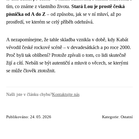
tím, co známe z vlastního života.
Stará Lou je prostě česká
písnička od A do Z
– od způsobu, jak se v ní mluví, až po
prostředí, ve kterém se celý příběh odehrává.
A nezapomínejme, že tahle skladba vznikla v době, kdy Kabát
vévodil české rockové scéně – v devadesátkách a po roce 2000.
Proč byli tak oblíbení? Protože zpívali o tom, co lidi skutečně
žijí a cítí. Nebáli se být autentičtí a mluvit o věcech, se kterými
se může člověk ztotožnit.
Našli jste v článku chybu?
Kontaktujte nás
Publikováno: 24. 05. 2026
Kategorie:
Ostatní