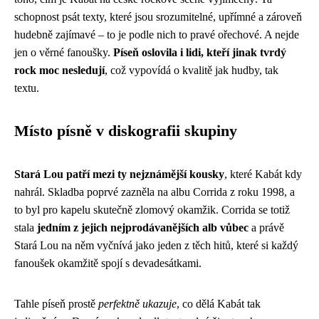
schopnost psát texty, které jsou srozumitelné, upřímné a zároveň
hudebně zajímavé – to je podle nich to pravé ořechové. A nejde
jen o věrné fanoušky.
Píseň oslovila i lidi, kteří jinak tvrdý
rock moc nesledují
, což vypovídá o kvalitě jak hudby, tak
textu.
Místo písně v diskografii skupiny
Stará Lou patří mezi ty nejznámější kousky
, které Kabát kdy
nahrál. Skladba poprvé zazněla na albu Corrida z roku 1998, a
to byl pro kapelu skutečně zlomový okamžik. Corrida se totiž
stala
jedním z jejich nejprodávanějších alb vůbec
a právě
Stará Lou na něm vyčnívá jako jeden z těch hitů, které si každý
fanoušek okamžitě spojí s devadesátkami.
Tahle píseň prostě
perfektně ukazuje
, co dělá Kabát tak