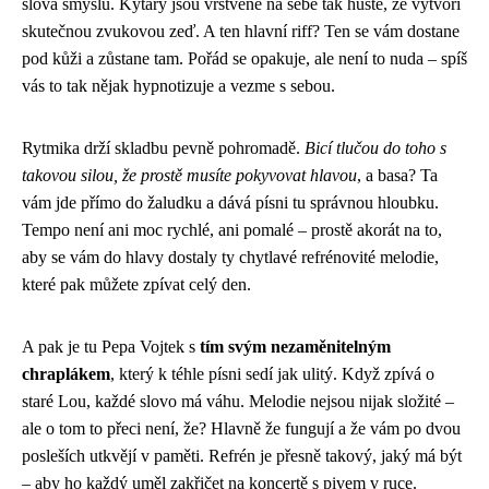
slova smyslu. Kytary jsou vrstvené na sebe tak hustě, že vytvoří
skutečnou zvukovou zeď. A ten hlavní riff? Ten se vám dostane
pod kůži a zůstane tam. Pořád se opakuje, ale není to nuda – spíš
vás to tak nějak hypnotizuje a vezme s sebou.
Rytmika drží skladbu pevně pohromadě.
Bicí tlučou do toho s
takovou silou, že prostě musíte pokyvovat hlavou
, a basa? Ta
vám jde přímo do žaludku a dává písni tu správnou hloubku.
Tempo není ani moc rychlé, ani pomalé – prostě akorát na to,
aby se vám do hlavy dostaly ty chytlavé refrénovité melodie,
které pak můžete zpívat celý den.
A pak je tu Pepa Vojtek s
tím svým nezaměnitelným
chraplákem
, který k téhle písni sedí jak ulitý. Když zpívá o
staré Lou, každé slovo má váhu. Melodie nejsou nijak složité –
ale o tom to přeci není, že? Hlavně že fungují a že vám po dvou
posleších utkvějí v paměti. Refrén je přesně takový, jaký má být
– aby ho každý uměl zakřičet na koncertě s pivem v ruce.