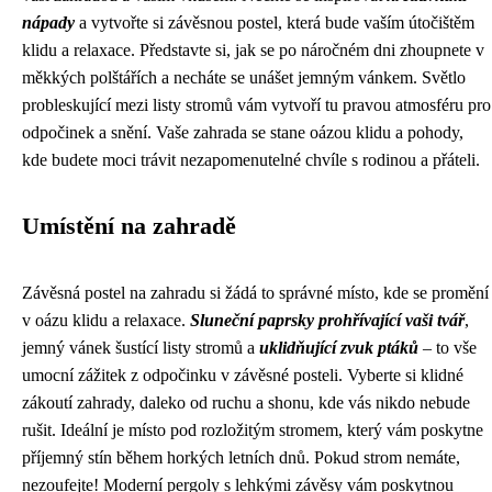
nápady
a vytvořte si závěsnou postel, která bude vaším útočištěm
klidu a relaxace. Představte si, jak se po náročném dni zhoupnete v
měkkých polštářích a necháte se unášet jemným vánkem. Světlo
probleskující mezi listy stromů vám vytvoří tu pravou atmosféru pro
odpočinek a snění. Vaše zahrada se stane oázou klidu a pohody,
kde budete moci trávit nezapomenutelné chvíle s rodinou a přáteli.
Umístění na zahradě
Závěsná postel na zahradu si žádá to správné místo, kde se promění
v oázu klidu a relaxace.
Sluneční paprsky prohřívající vaši tvář
,
jemný vánek šustící listy stromů a
uklidňující zvuk ptáků
– to vše
umocní zážitek z odpočinku v závěsné posteli. Vyberte si klidné
zákoutí zahrady, daleko od ruchu a shonu, kde vás nikdo nebude
rušit. Ideální je místo pod rozložitým stromem, který vám poskytne
příjemný stín během horkých letních dnů. Pokud strom nemáte,
nezoufejte! Moderní pergoly s lehkými závěsy vám poskytnou