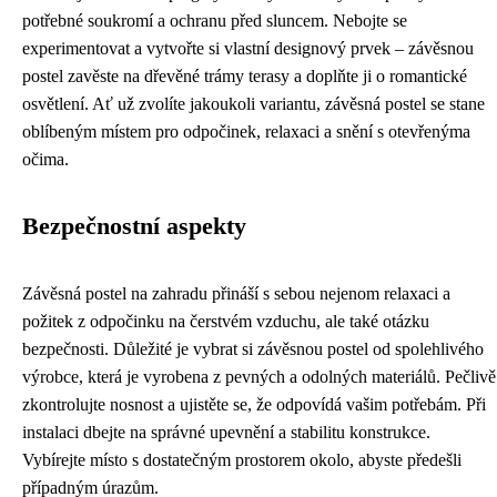
potřebné soukromí a ochranu před sluncem. Nebojte se
experimentovat a vytvořte si vlastní designový prvek – závěsnou
postel zavěste na dřevěné trámy terasy a doplňte ji o romantické
osvětlení. Ať už zvolíte jakoukoli variantu, závěsná postel se stane
oblíbeným místem pro odpočinek, relaxaci a snění s otevřenýma
očima.
Bezpečnostní aspekty
Závěsná postel na zahradu přináší s sebou nejenom relaxaci a
požitek z odpočinku na čerstvém vzduchu, ale také otázku
bezpečnosti. Důležité je vybrat si závěsnou postel od spolehlivého
výrobce, která je vyrobena z pevných a odolných materiálů. Pečlivě
zkontrolujte nosnost a ujistěte se, že odpovídá vašim potřebám. Při
instalaci dbejte na správné upevnění a stabilitu konstrukce.
Vybírejte místo s dostatečným prostorem okolo, abyste předešli
případným úrazům.