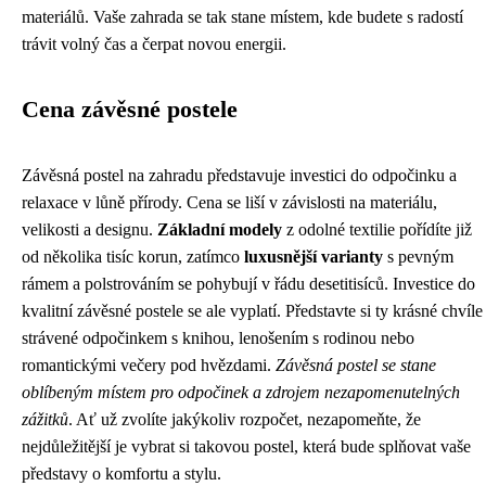
materiálů. Vaše zahrada se tak stane místem, kde budete s radostí
trávit volný čas a čerpat novou energii.
Cena závěsné postele
Závěsná postel na zahradu představuje investici do odpočinku a
relaxace v lůně přírody. Cena se liší v závislosti na materiálu,
velikosti a designu.
Základní modely
z odolné textilie pořídíte již
od několika tisíc korun, zatímco
luxusnější varianty
s pevným
rámem a polstrováním se pohybují v řádu desetitisíců. Investice do
kvalitní závěsné postele se ale vyplatí. Představte si ty krásné chvíle
strávené odpočinkem s knihou, lenošením s rodinou nebo
romantickými večery pod hvězdami.
Závěsná postel se stane
oblíbeným místem pro odpočinek a zdrojem nezapomenutelných
zážitků
. Ať už zvolíte jakýkoliv rozpočet, nezapomeňte, že
nejdůležitější je vybrat si takovou postel, která bude splňovat vaše
představy o komfortu a stylu.