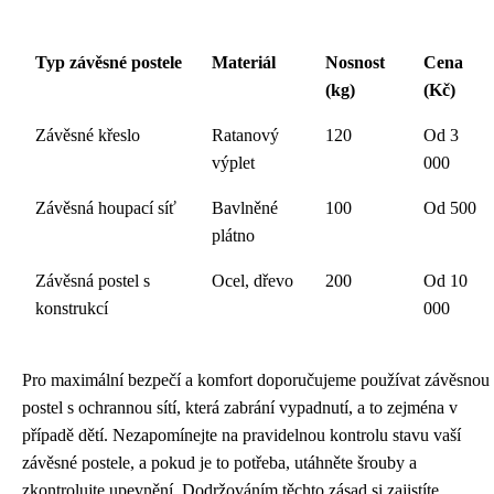
Typ závěsné postele
Materiál
Nosnost
Cena
(kg)
(Kč)
Závěsné křeslo
Ratanový
120
Od 3
výplet
000
Závěsná houpací síť
Bavlněné
100
Od 500
plátno
Závěsná postel s
Ocel, dřevo
200
Od 10
konstrukcí
000
Pro maximální bezpečí a komfort doporučujeme používat závěsnou
postel s ochrannou sítí, která zabrání vypadnutí, a to zejména v
případě dětí. Nezapomínejte na pravidelnou kontrolu stavu vaší
závěsné postele, a pokud je to potřeba, utáhněte šrouby a
zkontrolujte upevnění. Dodržováním těchto zásad si zajistíte