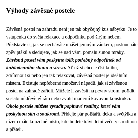
Výhody závěsné postele
Závěsná postel na zahradu není jen tak obyčejný kus nábytku. Je to
vstupenka do světa relaxace a odpočinku pod širým nebem.
Představte si, jak se necháváte unášet jemným vánkem, posloucháte
zpěv ptáků a sledujete, jak se nad vámi pomalu sunou mraky.
Závěsná postel vám poskytne tolik potřebný odpočinek od
každodenního shonu a stresu.
Ať už si chcete číst knihu,
zdřímnout si nebo jen tak relaxovat, závěsná postel je ideálním
místem. Existuje nepřeberné množství nápadů, jak si závěsnou
postel na zahradě zařídit. Můžete ji zavěsit na pevný strom, pořídit
si stabilní dřevěný rám nebo zvolit moderní kovovou konstrukci.
Okolo postele můžete vysadit popínavé rostliny, které vám
poskytnou stín a soukromí.
Přidejte pár polštářů, deku a světýlka a
rázem máte kouzelné místo, kde budete trávit letní večery s rodinou
a přáteli.