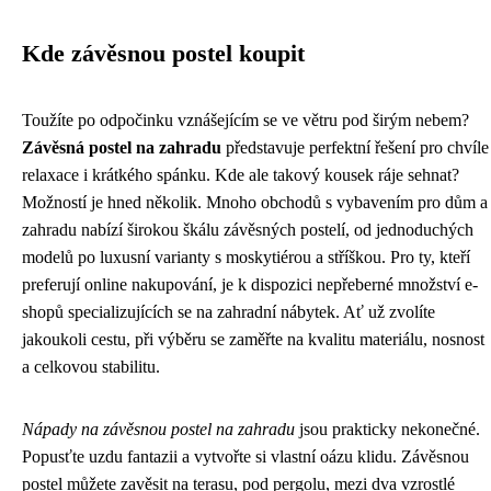
Kde závěsnou postel koupit
Toužíte po odpočinku vznášejícím se ve větru pod širým nebem?
Závěsná postel na zahradu
představuje perfektní řešení pro chvíle
relaxace i krátkého spánku. Kde ale takový kousek ráje sehnat?
Možností je hned několik. Mnoho obchodů s vybavením pro dům a
zahradu nabízí širokou škálu závěsných postelí, od jednoduchých
modelů po luxusní varianty s moskytiérou a stříškou. Pro ty, kteří
preferují online nakupování, je k dispozici nepřeberné množství e-
shopů specializujících se na zahradní nábytek. Ať už zvolíte
jakoukoli cestu, při výběru se zaměřte na kvalitu materiálu, nosnost
a celkovou stabilitu.
Nápady na závěsnou postel na zahradu
jsou prakticky nekonečné.
Popusťte uzdu fantazii a vytvořte si vlastní oázu klidu. Závěsnou
postel můžete zavěsit na terasu, pod pergolu, mezi dva vzrostlé