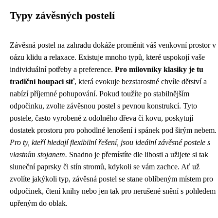
Typy závěsných postelí
Závěsná postel na zahradu dokáže proměnit váš venkovní prostor v
oázu klidu a relaxace. Existuje mnoho typů, které uspokojí vaše
individuální potřeby a preference.
Pro milovníky klasiky je tu
tradiční houpací síť
, která evokuje bezstarostné chvíle dětství a
nabízí příjemné pohupování. Pokud toužíte po stabilnějším
odpočinku, zvolte závěsnou postel s pevnou konstrukcí. Tyto
postele, často vyrobené z odolného dřeva či kovu, poskytují
dostatek prostoru pro pohodlné lenošení i spánek pod širým nebem.
Pro ty, kteří hledají flexibilní řešení, jsou ideální závěsné postele s
vlastním stojanem.
Snadno je přemístíte dle libosti a užijete si tak
sluneční paprsky či stín stromů, kdykoli se vám zachce. Ať už
zvolíte jakýkoli typ, závěsná postel se stane oblíbeným místem pro
odpočinek, čtení knihy nebo jen tak pro nerušené snění s pohledem
upřeným do oblak.