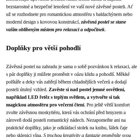
bezstarostné a bezpečné lenošení ve vaší nové závěsné posteli. Ať
už se rozhodnete pro romantickou atmosféru s baldachýnem nebo
moderní design s kovovou konstrukcí,
závěsná postel se stane
vaším oblíbeným místem pro relaxaci a odpočinek
.
Doplňky pro větší pohodlí
Závěsná postel na zahradu je sama o sobě pozvánkou k relaxaci, ale
s pár doplňky ji můžete proměnit v oázu klidu a pohodlí. Měkké
polštáře a deky vás zahřejí během chladnějších večerů a dodají
posteli útulný vzhled.
Zavěste si nad postel jemné osvětlení,
například LED řetěz s teplým světlem, a vytvořte si tak
magickou atmosféru pro večerní čtení
. Pro ještě větší komfort
zvolte závěsnou moskytiéru, která vás ochrání před hmyzem a
zároveň dodá posteli romantický nádech. Nezapomeňte ani na
praktické doplňky, jako je odkládací stolek na knihu, šálek čaje
nebo sklenici vína.
S trochou kreativity a fantazie proměníte svou