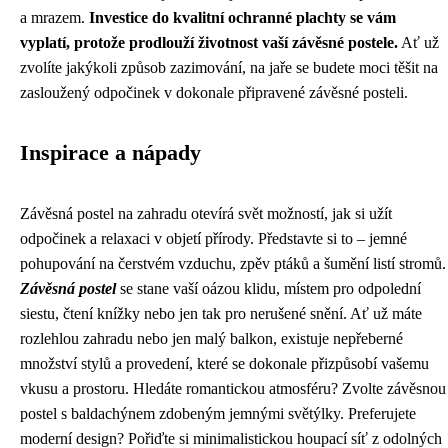
a mrazem.
Investice do kvalitní ochranné plachty se vám
vyplatí, protože prodlouží životnost vaší závěsné postele.
Ať už
zvolíte jakýkoli způsob zazimování, na jaře se budete moci těšit na
zasloužený odpočinek v dokonale připravené závěsné posteli.
Inspirace a nápady
Závěsná postel na zahradu otevírá svět možností, jak si užít
odpočinek a relaxaci v objetí přírody. Představte si to – jemné
pohupování na čerstvém vzduchu, zpěv ptáků a šumění listí stromů.
Závěsná postel
se stane vaší oázou klidu, místem pro odpolední
siestu, čtení knížky nebo jen tak pro nerušené snění. Ať už máte
rozlehlou zahradu nebo jen malý balkon, existuje nepřeberné
množství stylů a provedení, které se dokonale přizpůsobí vašemu
vkusu a prostoru. Hledáte romantickou atmosféru? Zvolte závěsnou
postel s baldachýnem zdobeným jemnými světýlky. Preferujete
moderní design? Pořiďte si minimalistickou houpací síť z odolných