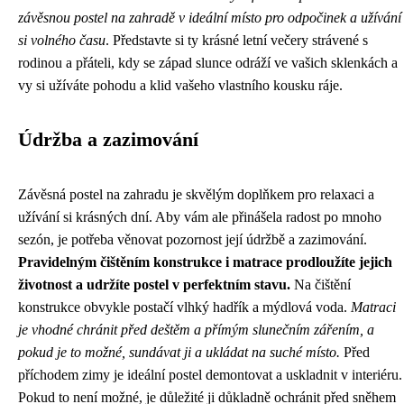
závěsnou postel na zahradě v ideální místo pro odpočinek a užívání
si volného času
. Představte si ty krásné letní večery strávené s
rodinou a přáteli, kdy se západ slunce odráží ve vašich sklenkách a
vy si užíváte pohodu a klid vašeho vlastního kousku ráje.
Údržba a zazimování
Závěsná postel na zahradu je skvělým doplňkem pro relaxaci a
užívání si krásných dní. Aby vám ale přinášela radost po mnoho
sezón, je potřeba věnovat pozornost její údržbě a zazimování.
Pravidelným čištěním konstrukce i matrace prodloužíte jejich
životnost a udržíte postel v perfektním stavu.
Na čištění
konstrukce obvykle postačí vlhký hadřík a mýdlová voda.
Matraci
je vhodné chránit před deštěm a přímým slunečním zářením, a
pokud je to možné, sundávat ji a ukládat na suché místo.
Před
příchodem zimy je ideální postel demontovat a uskladnit v interiéru.
Pokud to není možné, je důležité ji důkladně ochránit před sněhem