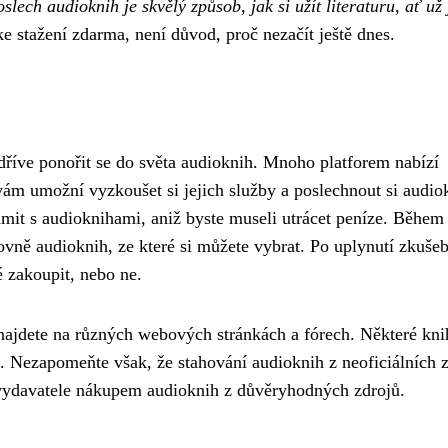
slech audioknih je skvělý způsob, jak si užít literaturu, ať už 
ke stažení zdarma, není důvod, proč nezačít ještě dnes.
dříve ponořit se do světa audioknih. Mnoho platforem nabízí
 vám umožní vyzkoušet si jejich služby a poslechnout si audio
ámit s audioknihami, aniž byste museli utrácet peníze. Během
vně audioknih, ze které si můžete vybrat. Po uplynutí zkušeb
é zakoupit, nebo ne.
najdete na různých webových stránkách a fórech. Některé kn
a. Nezapomeňte však, že stahování audioknih z neoficiálních 
a vydavatele nákupem audioknih z důvěryhodných zdrojů.