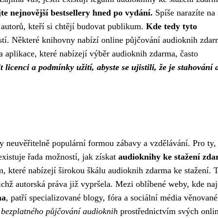
te nejnovější bestsellery hned po vydání.
Spíše narazíte na 
 autorů, kteří si chtějí budovat publikum.
Kde tedy tyto
tí. Některé knihovny nabízí online půjčování audioknih zdar
 aplikace, které nabízejí výběr audioknih zdarma, často
licenci a podmínky užití, abyste se ujistili, že je stahování 
y neuvěřitelně populární formou zábavy a vzdělávání. Pro ty, 
 existuje řada možností, jak získat
audioknihy ke stažení zd
, které nabízejí širokou škálu audioknih zdarma ke stažení. 
ejichž autorská práva již vypršela. Mezi oblíbené weby, kde na
ma
, patří specializované blogy, fóra a sociální média věnované
t
bezplatného půjčování audioknih
prostřednictvím svých onli