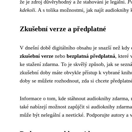
že je zdroj důvěryhodný a že stahování je legální.
Po
kdekoli
. A s tolika možnostmi, jak najít audioknihy 
Zkušební verze a předplatné
V dnešní době digitálního obsahu je snazší než kdy 
zkušební verze
nebo
bezplatná předplatná
, které
ke stažení zdarma. To je skvělý způsob, jak se sezn
zkušební doby máte obvykle přístup k vybrané kniho
doby se můžete rozhodnout, zda si chcete předplatn
Informace o tom, kde stáhnout audioknihy zdarma, 
také nabízejí možnost zapůjčit si audioknihy zdarm
může být nelegální a neetické. Podporujte autory 