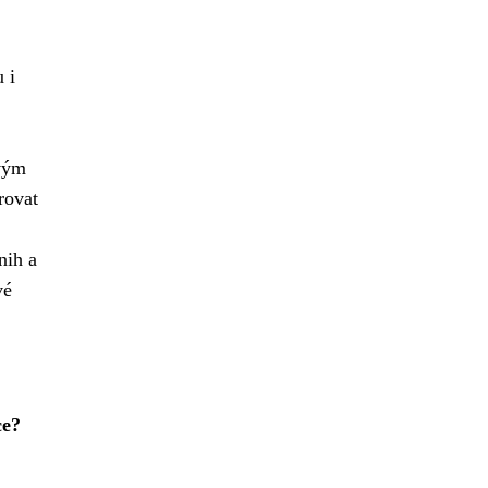
 i
svým
trovat
nih a
vé
ce?