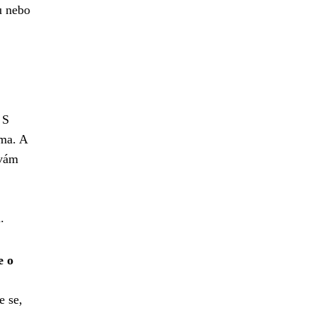
ku nebo
 S
oma. A
 vám
.
e o
e se,