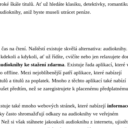
široké škále titulů. Ať už hledáte klasiku, detektivky, romanti
audioknihy, aniž byste museli utrácet peníze.
čas na čtení. Naštěstí existuje skvělá alternativa: audioknihy.
dekoli a kdykoli, ať už řídíte, cvičíte nebo jen relaxujete d
audioknihy ke stažení zdarma
. Existuje řada aplikací, které
 offline. Mezi nejoblíbenější patří aplikace, které nabízejí
ulů a titulů za poplatek. Mnoho z těchto aplikací také nabízí
ušet předtím, než se zaregistrujete k placenému předplatnému
istuje také mnoho webových stránek, které nabízejí
informac
nky často shromažďují odkazy na audioknihy ve veřejném
. Než si však stáhnete jakoukoli audioknihu z internetu, ujistět