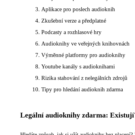
Aplikace pro poslech audioknih
Zkušební verze a předplatné
Podcasty a rozhlasové hry
Audioknihy ve veřejných knihovnách
Výměnné platformy pro audioknihy
Youtube kanály s audioknihami
Rizika stahování z nelegálních zdrojů
Tipy pro hledání audioknih zdarma
Legální audioknihy zdarma: Existují
Hledáte způsob, jak si užít audioknihy bez placení? 