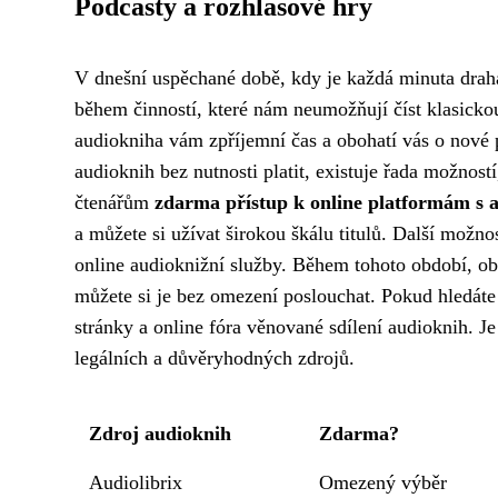
Podcasty a rozhlasové hry
V dnešní uspěchané době, kdy je každá minuta drahá,
během činností, které nám neumožňují číst klasickou
audiokniha vám zpříjemní čas a obohatí vás o nové př
audioknih bez nutnosti platit, existuje řada možno
čtenářům
zdarma přístup k online platformám s 
a můžete si užívat širokou škálu titulů. Další možno
online audioknižní služby. Během tohoto období, ob
můžete si je bez omezení poslouchat. Pokud hledát
stránky a online fóra věnované sdílení audioknih. Je
legálních a důvěryhodných zdrojů.
Zdroj audioknih
Zdarma?
Audiolibrix
Omezený výběr