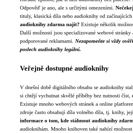
Odpověď je ano, ale s určitými omezeními.
Nečekej
tituly, klasická díla nebo audioknihy od začínajících
audioknihy zdarma najít?
Existuje několik možnos
Další možností jsou specializované webové stránky a
podporované reklamami.
Nezapomeňte si vždy ověřit 
poslech audioknihy legální.
Veřejně dostupné audioknihy
V dnešní době digitálního obsahu se audioknihy stal
si chtějí vychutnat skvělé příběhy bez nutnosti číst,
Existuje mnoho webových stránek a online platforem
zdroje často obsahují díla volného díla, tj. knihy, j
informace o tom, kde stáhnout audioknihy zdar
audioknihám. Mnoho knihoven také nabízí možnos