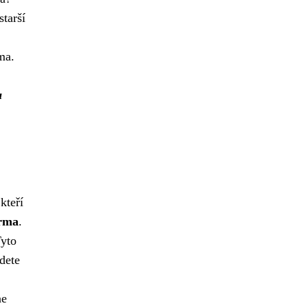
starší
ma.
a
kteří
arma
.
Tyto
jdete
ne