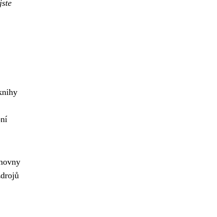
jste
knihy
ní
ihovny
zdrojů