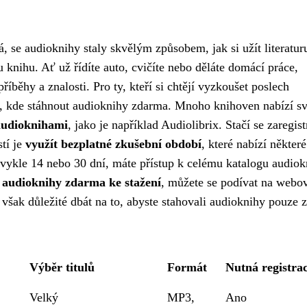
 se audioknihy staly skvělým způsobem, jak si užít literaturu
 knihu. Ať už řídíte auto, cvičíte nebo děláte domácí práce,
íběhy a znalosti. Pro ty, kteří si chtějí vyzkoušet poslech
stí, kde stáhnout audioknihy zdarma. Mnoho knihoven nabízí 
audioknihami
, jako je například Audiolibrix. Stačí se zaregis
stí je
využít bezplatné zkušební období
, které nabízí některé
vykle 14 nebo 30 dní, máte přístup k celému katalogu audiok
e
audioknihy zdarma ke stažení
, můžete se podívat na webo
 však důležité dbát na to, abyste stahovali audioknihy pouze z
Výběr titulů
Formát
Nutná registra
Velký
MP3,
Ano