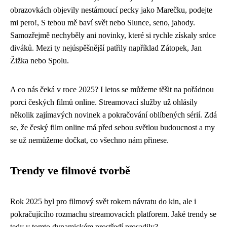
obrazovkách objevily nestárnoucí pecky jako Marečku, podejte
mi pero!, S tebou mě baví svět nebo Slunce, seno, jahody.
Samozřejmě nechyběly ani novinky, které si rychle získaly srdce
diváků. Mezi ty nejúspěšnější patřily například Zátopek, Jan
Žižka nebo Spolu.
A co nás čeká v roce 2025? I letos se můžeme těšit na pořádnou
porci českých filmů online. Streamovací služby už ohlásily
několik zajímavých novinek a pokračování oblíbených sérií. Zdá
se, že český film online má před sebou světlou budoucnost a my
se už nemůžeme dočkat, co všechno nám přinese.
Trendy ve filmové tvorbě
Rok 2025 byl pro filmový svět rokem návratu do kin, ale i
pokračujícího rozmachu streamovacích platforem. Jaké trendy se
tedy v tomto dynamickém prostředí prosadily?