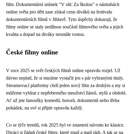
film. Dokumentární snímek "V síti: Za školou" o nástrahách
online světa pro děti zase získal cenu diváků na festivalu
dokumentárních filmů v Jihlavě. Tyto úspěchy dokazují, že
filmy online se staly nedílnou součástí filmového světa a jejich
kvalita a dopad na diváky neustále rostou.
České filmy online
V roce 2025 se svět českých filmů online opravdu rozjel. Už
dávno neplatí, že si musíme vystačit jen s pár vybranými tituly.
Streamovací platformy chrlí jeden nový film za druhým a my si
můžeme vybírat z nepřeberného množství žánrů, stylů a období.
Ať už jste fanoušky komedií, hororů, dokumentů nebo třeba
pohádek, na své si přijde opravdu každý.
Co se týče trendů, rok 2025 byl ve znamení návratu ke klasice.
Diváci si žádali české filmy, které znají a mají rádi. A tak se na