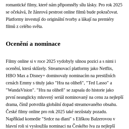
romantické filmy, které nám připomněly sílu lásky. Pro rok 2025
se očekává, že žánrová pestrost online filmů bude pokračovat.
Platformy investují do originální tvorby a lákají na premiéry
filmů z celého světa.
Ocenění a nominace
Filmy online si v roce 2025 vydobyly silnou pozici a s nimi i
ocenění, která sklízely. Streamovací platformy jako Netflix,
HBO Max a Disney+ dominovaly nominacím na prestižních
cenách Emmy s tituly jako "Hra na oliheň", "Ted Lasso" a
"WandaVision". "Hra na oliheň" se zapsala do historie jako
první neanglicky mluvený seriál nominovaný na cenu za nejlepší
drama, čímž potvrdila globální dopad streamovaného obsahu.
České filmy online pro rok 2025 také nezůstaly pozadu.
Například komedie "Srdce na dlani" s Eliškou Balzerovou v
hlavní roli si vysloužila nominaci na Českého lva za nejlepší