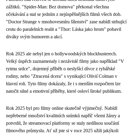
zážitků. "Spider-Man: Bez domova" překonal všechna
očekávání a stal se jedním z nejúspěšnějších filmů všech dob.
"Doctor Strange v mnohovesmíru šílenství" zase nabídl strhující
cestu do paralelních realit a "Thor: Láska jako hrom" pobavil
diváky svým humorem a akcí.
Rok 2025 ale nebyl jen o hollywoodských blockbusterech.
Velký úspěch zaznamenaly i nezávislé filmy jako například "V
rytmu srdce", dojemný příběh o neslyšící dívce z rybářské
rodiny, nebo "Ztracená dcera" s vynikající Olivií Colman v
hlavní roli. Tyto filmy dokázaly, že i s menším rozpočtem lze
natočit silné a emotivní příběhy, které osloví široké publikum.
Rok 2025 byl pro filmy online skutečně výjimečný. Nabídl
nepřeberné množství kvalitních snímků napříč všemi žánry a
potvrdil, že streamovací platformy se staly nedílnou součástí
filmového průmyslu. Ať už jste si v roce 2025 užili jakýkoli