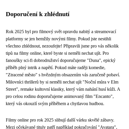
Doporučení k zhlédnutí
Rok 2025 byl pro filmový svět opravdu nabitý a streamovací
platformy se jen hemžily novými filmy. Pokud jste nestihli
všechno zhlédnout, nezoufejte! Připravili jsme pro vás několik
tipů na filmy online, které byste si neměli nechat ujít. Pro
fanoušky sci-fi dobrodružství doporučujeme "Duna", epický
příběh plný intrik a napětí. Pokud máte raději komedie,
"Ztracené město" s hvězdným obsazením vás zaručeně pobaví.
Milovníci thrillerů by si neměli nechat ujít "Noční můra v Elm
Street", remake kultovní klasiky, který vám nahání husí kůži. A
pro celou rodinu doporučujeme animovaný film "Encanto",
který vás okouzlí svým příběhem a chytlavou hudbou.
Filmy online pro rok 2025 slibují další várku skvělé zábavy.
Mezi očekávané tituly patří například pokračování "Avatara",