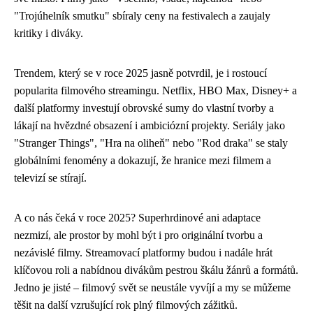
"Trojúhelník smutku" sbíraly ceny na festivalech a zaujaly
kritiky i diváky.
Trendem, který se v roce 2025 jasně potvrdil, je i rostoucí
popularita filmového streamingu. Netflix, HBO Max, Disney+ a
další platformy investují obrovské sumy do vlastní tvorby a
lákají na hvězdné obsazení i ambiciózní projekty. Seriály jako
"Stranger Things", "Hra na oliheň" nebo "Rod draka" se staly
globálními fenomény a dokazují, že hranice mezi filmem a
televizí se stírají.
A co nás čeká v roce 2025? Superhrdinové ani adaptace
nezmizí, ale prostor by mohl být i pro originální tvorbu a
nezávislé filmy. Streamovací platformy budou i nadále hrát
klíčovou roli a nabídnou divákům pestrou škálu žánrů a formátů.
Jedno je jisté – filmový svět se neustále vyvíjí a my se můžeme
těšit na další vzrušující rok plný filmových zážitků.