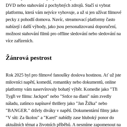
DVD nebo stahování z pochybných zdrojů. Stačí si vybrat
platformu, která vám nejvíce vyhovuje, a už si jen užívat filmové
pecky z pohodlí domova. Navíc, streamovací platformy často
nabízejí i další výhody, jako jsou personalizovaná doporučení,
možnost stahování filmů pro offline sledování nebo sledování na
více zařízeních.
Žánrová pestrost
Rok 2025 byl pro filmové fanoušky doslova hostinou. Ať už jste
milovníci napětí, komedií, romantiky nebo dokumentů, online
platformy vám naservírovaly bohatý výběr. Komedie jako "Tři
Tygři ve filmu: Jackpot" nebo "Srdce na dlani" nám zvedly
náladu, zatímco napínavé thrillery jako "Jan Žižka" nebo
"BANGER." držely diváky v napětí. Dokumentární filmy jako
"V síti: Za školou" a "Karel" nabídly zase hluboký ponor do
aktuálních témat a životních příběhů. A nesmíme zapomenout na