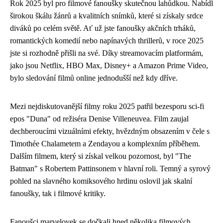
Rok 2025 byl pro filmové fanoušky skutečnou lahůdkou. Nabídl
širokou škálu žánrů a kvalitních snímků, které si získaly srdce
diváků po celém světě. Ať už jste fanoušky akčních trháků,
romantických komedií nebo napínavých thrillerů, v roce 2025
jste si rozhodně přišli na své. Díky streamovacím platformám,
jako jsou Netflix, HBO Max, Disney+ a Amazon Prime Video,
bylo sledování filmů online jednodušší než kdy dříve.
Mezi nejdiskutovanější filmy roku 2025 patřil bezesporu sci-fi
epos "Duna" od režiséra Denise Villeneuvea. Film zaujal
dechberoucími vizuálními efekty, hvězdným obsazením v čele s
Timothée Chalametem a Zendayou a komplexním příběhem.
Dalším filmem, který si získal velkou pozornost, byl "The
Batman" s Robertem Pattinsonem v hlavní roli. Temný a syrový
pohled na slavného komiksového hrdinu oslovil jak skalní
fanoušky, tak i filmové kritiky.
Fanoušci marvelovek se dočkali hned několika filmových