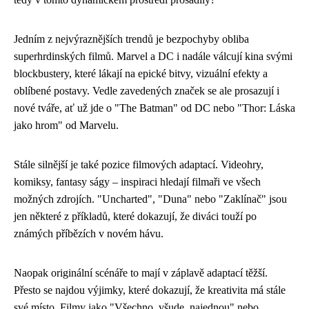
Jedním z nejvýraznějších trendů je bezpochyby obliba
superhrdinských filmů. Marvel a DC i nadále válcují kina svými
blockbustery, které lákají na epické bitvy, vizuální efekty a
oblíbené postavy. Vedle zavedených značek se ale prosazují i
nové tváře, ať už jde o "The Batman" od DC nebo "Thor: Láska
jako hrom" od Marvelu.
Stále silnější je také pozice filmových adaptací. Videohry,
komiksy, fantasy ságy – inspiraci hledají filmaři ve všech
možných zdrojích. "Uncharted", "Duna" nebo "Zaklínač" jsou
jen některé z příkladů, které dokazují, že diváci touží po
známých příbězích v novém hávu.
Naopak originální scénáře to mají v záplavě adaptací těžší.
Přesto se najdou výjimky, které dokazují, že kreativita má stále
své místo. Filmy jako "Všechno, všude, najednou" nebo