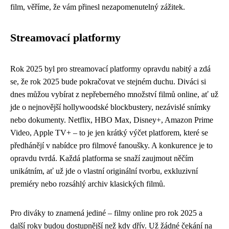
film, věříme, že vám přinesl nezapomenutelný zážitek.
Streamovací platformy
Rok 2025 byl pro streamovací platformy opravdu nabitý a zdá
se, že rok 2025 bude pokračovat ve stejném duchu. Diváci si
dnes můžou vybírat z nepřeberného množství filmů online, ať už
jde o nejnovější hollywoodské blockbustery, nezávislé snímky
nebo dokumenty. Netflix, HBO Max, Disney+, Amazon Prime
Video, Apple TV+ – to je jen krátký výčet platforem, které se
předhánějí v nabídce pro filmové fanoušky. A konkurence je to
opravdu tvrdá. Každá platforma se snaží zaujmout něčím
unikátním, ať už jde o vlastní originální tvorbu, exkluzivní
premiéry nebo rozsáhlý archiv klasických filmů.
Pro diváky to znamená jediné – filmy online pro rok 2025 a
další roky budou dostupnější než kdy dřív. Už žádné čekání na