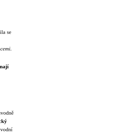
ila se
acemi.
nají
původně
cký
ůvodní