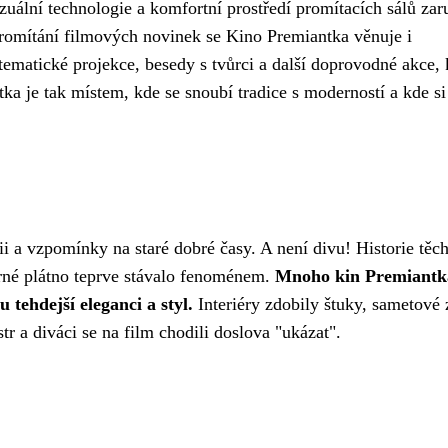
uální technologie a komfortní prostředí promítacích sálů zar
romítání filmových novinek se Kino Premiantka věnuje i
 tematické projekce, besedy s tvůrci a další doprovodné akce, 
tka je tak místem, kde se snoubí tradice s moderností a kde s
i a vzpomínky na staré dobré časy. A není divu! Historie těch
brné plátno teprve stávalo fenoménem.
Mnoho kin Premiantk
 tehdejší eleganci a styl.
Interiéry zdobily štuky, sametové
tr a diváci se na film chodili doslova "ukázat".