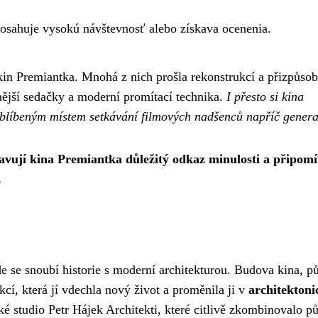
dosahuje vysokú návštevnosť alebo získava ocenenia.
in Premiantka. Mnohá z nich prošla rekonstrukcí a přizpůsob
nější sedačky a moderní promítací technika.
I přesto si kina
 oblíbeným místem setkávání filmových nadšenců napříč gener
avují kina Premiantka důležitý odkaz minulosti a připomí
.
 se snoubí historie s moderní architekturou. Budova kina, 
cí, která jí vdechla nový život a proměnila ji v
architektoni
ké studio Petr Hájek Architekti, které citlivě zkombinovalo p