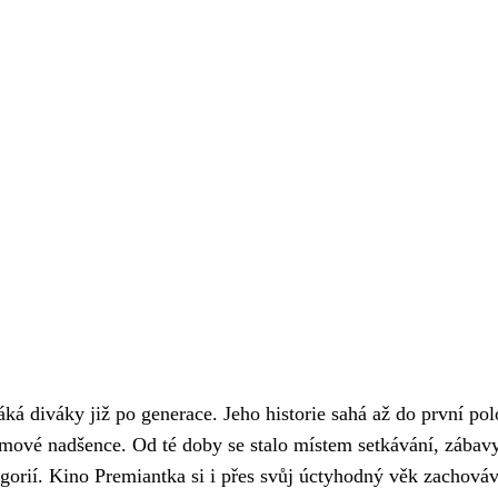
láká diváky již po generace. Jeho historie sahá až do první po
filmové nadšence. Od té doby se stalo místem setkávání, zábav
egorií. Kino Premiantka si i přes svůj úctyhodný věk zachová