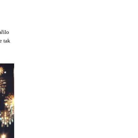
řilo
e tak