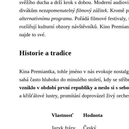
svěžího ducha a drží krok s dobou. Moderní audioviz
divákům
nezapomenutelný filmový zážitek
. Kromě p
alternativnímu programu
. Pořádá filmové festivaly,
rozšiřují kulturní obzory návštěvníků. Kino Premian
najde to své.
Historie a tradice
Kina Premiantka, tohle jméno v nás evokuje nostalgi
sahá často hluboko do minulého století, kdy se stří
vzniklo v období první republiky a neslo si s sebou
a křišťálové lustry, promítání doprovázel živý orches
Vlastnosť
Hodnota
Jazyk frázy
Český