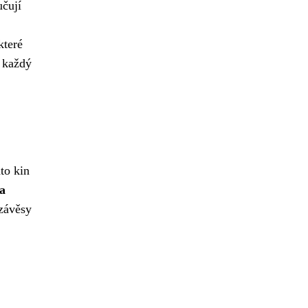
učují
které
i každý
to kin
a
 závěsy