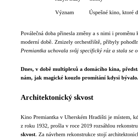
Význam
Úspešné kino, ktoré 
Poválečná doba přinesla změny a s nimi i proměnu k
moderní době. Zmizely orchestřiště, přibyly pohodl
Premiantka uchovala svůj specifický ráz a stala se
Dnes, v době multiplexů a domácího kina, předst
nám, jak magické kouzlo promítání kdysi bývalo
Architektonický skvost
Kino Premiantka v Uherském Hradišti je místem, kde
z roku 1932, prošla v roce 2019 rozsáhlou rekonstruk
skvost
. Za návrhem rekonstrukce stojí architektonic