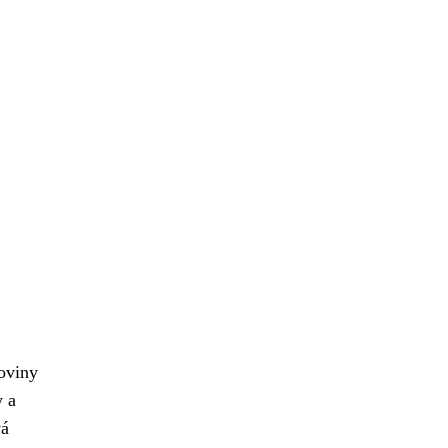
loviny
y a
vá