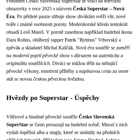
Fenomén Česko Slovenská SuperStar se vrací na televizní
obrazovky v roce 2025 s názvem
Česká Superstar – Nová
Éra
. Po pětileté pauze slibuje show divákům svěží vítr, nové
tváře i známé osobnosti poroty. Moderátorské křeslo tentokrát
obsadí Leoš Mareš. V porotě zasednou například hudební ikona
Dara Rolins, oblíbený rapper Patrik "Rytmus" Vrbovský a
zpěvák a skladatel Michal Kaščák.
Nová éra soutěže se zaměří
na moderní pojetí pěvecké show s důrazem na autenticitu a
originalitu soutěžících.
Diváci se můžou těšit na strhující
pěvecké výkony, emotivní příběhy a
napínavou cestu za snem
stát se novou českou pěveckou hvězdou
.
Hvězdy po Superstar - Úspěchy
Vítězové a finalisté pěvecké soutěže
Česko Slovenská
SuperStar
se často prosazují na hudební scéně. Mnozí z nich
vydali úspěšná alba a singly, které se umístily na předních