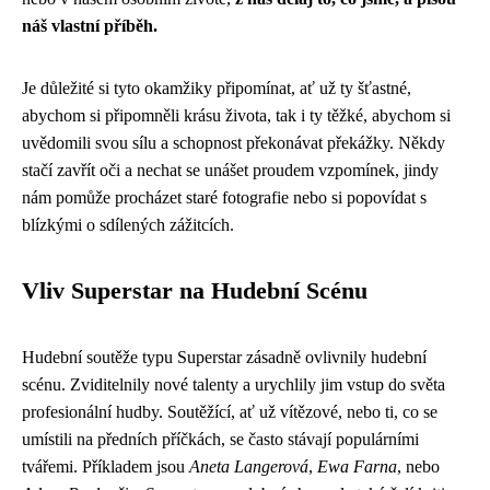
náš vlastní příběh.
Je důležité si tyto okamžiky připomínat, ať už ty šťastné,
abychom si připomněli krásu života, tak i ty těžké, abychom si
uvědomili svou sílu a schopnost překonávat překážky. Někdy
stačí zavřít oči a nechat se unášet proudem vzpomínek, jindy
nám pomůže procházet staré fotografie nebo si popovídat s
blízkými o sdílených zážitcích.
Vliv Superstar na Hudební Scénu
Hudební soutěže typu Superstar zásadně ovlivnily hudební
scénu. Zviditelnily nové talenty a urychlily jim vstup do světa
profesionální hudby. Soutěžící, ať už vítězové, nebo ti, co se
umístili na předních příčkách, se často stávají populárními
tvářemi. Příkladem jsou
Aneta Langerová
,
Ewa Farna
, nebo