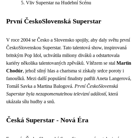
Vliv Superstar na Hudební Scénu
První ČeskoSlovenská Superstar
V roce 2004 se Česko a Slovensko spojily, aby daly světu první
ČeskoSlovenskou Superstar. Tato talentová show, inspirovaná
britským Pop Idol, uchvátila miliony diváků a odstartovala
kariéry několika talentovaných zpěváků. Vítězem se stal
Martin
Chodúr
, jehož silný hlas a charisma si získaly srdce poroty i
fanoušků. Mezi další populární finalisty patřili Aneta Langerová,
Tomáš Savka a Martina Balogová.
První ČeskoSlovenská
Superstar byla nezapomenutelnou televizní událostí
, která
ukázala sílu hudby a snů.
Česká Superstar - Nová Éra