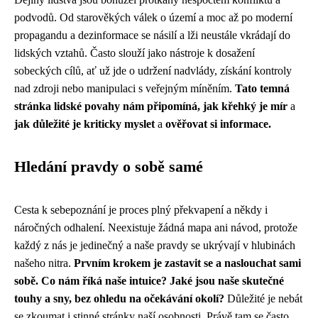
podvodů. Od starověkých válek o území a moc až po moderní
propagandu a dezinformace se násilí a lži neustále vkrádají do
lidských vztahů. Často slouží jako nástroje k dosažení
sobeckých cílů, ať už jde o udržení nadvlády, získání kontroly
nad zdroji nebo manipulaci s veřejným míněním.
Tato temná
stránka lidské povahy nám připomíná, jak křehký je mír
a
jak důležité je kriticky myslet
a
ověřovat si informace.
Hledání pravdy o sobě samé
Cesta k sebepoznání je proces plný překvapení a někdy i
náročných odhalení. Neexistuje žádná mapa ani návod, protože
každý z nás je jedinečný a naše pravdy se ukrývají v hlubinách
našeho nitra.
Prvním krokem je zastavit se a naslouchat sami
sobě. Co nám říká naše intuice? Jaké jsou naše skutečné
touhy a sny, bez ohledu na očekávání okolí?
Důležité je nebát
se zkoumat i stinné stránky naší osobnosti. Právě tam se často