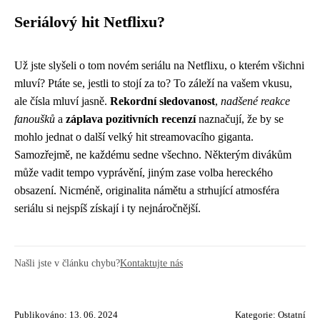
Seriálový hit Netflixu?
Už jste slyšeli o tom novém seriálu na Netflixu, o kterém všichni
mluví? Ptáte se, jestli to stojí za to? To záleží na vašem vkusu,
ale čísla mluví jasně.
Rekordní sledovanost
,
nadšené reakce
fanoušků
a
záplava pozitivních recenzí
naznačují, že by se
mohlo jednat o další velký hit streamovacího giganta.
Samozřejmě, ne každému sedne všechno. Některým divákům
může vadit tempo vyprávění, jiným zase volba hereckého
obsazení. Nicméně, originalita námětu a strhující atmosféra
seriálu si nejspíš získají i ty nejnáročnější.
Našli jste v článku chybu?
Kontaktujte nás
Publikováno: 13. 06. 2024
Kategorie:
Ostatní