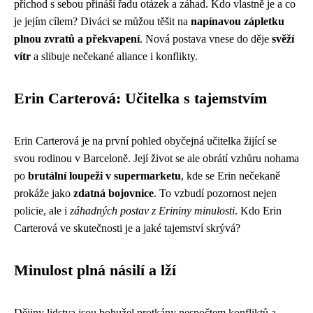
příchod s sebou přináší řadu otázek a záhad. Kdo vlastně je a co
je jejím cílem? Diváci se můžou těšit na
napínavou zápletku
plnou zvratů a překvapení
. Nová postava vnese do děje
svěží
vítr
a slibuje nečekané aliance i konflikty.
Erin Carterová: Učitelka s tajemstvím
Erin Carterová je na první pohled obyčejná učitelka žijící se
svou rodinou v Barceloně. Její život se ale obrátí vzhůru nohama
po
brutální loupeži v supermarketu
, kde se Erin nečekaně
prokáže jako
zdatná bojovnice
. To vzbudí pozornost nejen
policie, ale i
záhadných postav z Erininy minulosti
. Kdo Erin
Carterová ve skutečnosti je a jaké tajemství skrývá?
Minulost plná násilí a lží
Dějiny lidstva jsou bohužel protkány nespočtem konfliktů a