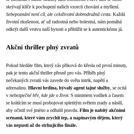
skrývají klíče k pochopení našich vzorců chování a myšlení.
Sebepoznání není cíl, ale celoživotní dobrodružná cesta.
Každá
životní zkušenost, ať už radostná nebo bolestná, nám pomáhá
odkrýt další vrstvu naší bytosti a přiblížit se k autentickému já.
Akční thriller plný zvratů
Pokud hledáte film, který vás přiková do křesla od první minuty,
pak je tento akční thriller přesně pro vás. Příběh plný
nečekaných zvratů vás zavede do světa intrik, napětí a
adrenalinu.
Hlavní hrdina, bývalý agent tajné služby
, se ocitá
v
nebezpečné hře, kde jde o život
. S minimem vodítek a časem
se krátícím se musí probojovat spletitým světem zrady a násilí,
aby očistil své jméno a odhalil pravdu.
Film je nabitý akčními
scénami, které vám zrychlí tep, a napínavým dějem, který
vás nepustí až do strhujícího finále.