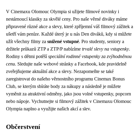
V Cinemaxu Olomouc Olympia si užijete filmové novinky i
nestárnoucí klasiky za skvělé ceny. Pro naše věrné diváky máme
připravené různé akce a slevy, které zpříjemní váš filmový zážitek a
ušetří vám peníze. Každé úterý je u nás Den diváků, kdy si můžete
užít všechny filmy za
snížené vstupné
. Pro studenty, seniory a
držitele průkazů ZTP a ZTP/P nabízíme
trvalé slevy na vstupenky
.
Rodiny s dětmi potěší
speciální rodinné vstupenky za zvýhodněnou
cenu
. Sledujte naše webové stránky a Facebook, kde pravidelně
zveřejňujeme aktuální akce a slevy. Nezapomeňte se také
zaregistrovat do našeho věrnostního programu Cinemax Bonus
Club, se kterým sbíráte body za nákupy a následně je můžete
vyměnit za atraktivní odměny, jako jsou volné vstupenky, popcorn
nebo nápoje. Vychutnejte si filmový zážitek v Cinemaxu Olomouc
Olympia naplno a využijte našich akcí a slev.
Občerstvení