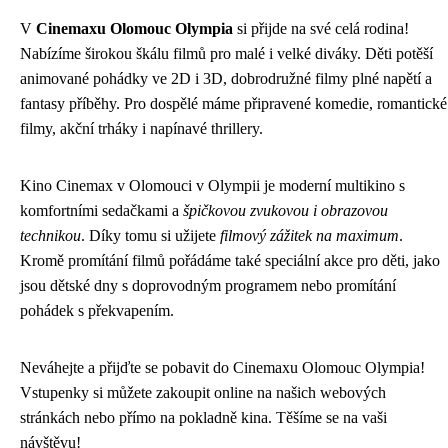
V
Cinemaxu Olomouc Olympia
si přijde na své celá rodina!
Nabízíme širokou škálu filmů pro malé i velké diváky. Děti potěší
animované pohádky ve 2D i 3D, dobrodružné filmy plné napětí a
fantasy příběhy. Pro dospělé máme připravené komedie, romantické
filmy, akční trháky i napínavé thrillery.
Kino Cinemax v Olomouci v Olympii je moderní multikino s
komfortními sedačkami a
špičkovou zvukovou i obrazovou
technikou
. Díky tomu si užijete
filmový zážitek na maximum
.
Kromě promítání filmů pořádáme také speciální akce pro děti, jako
jsou dětské dny s doprovodným programem nebo promítání
pohádek s překvapením.
Neváhejte a přijďte se pobavit do Cinemaxu Olomouc Olympia!
Vstupenky si můžete zakoupit online na našich webových
stránkách nebo přímo na pokladně kina. Těšíme se na vaši
návštěvu!