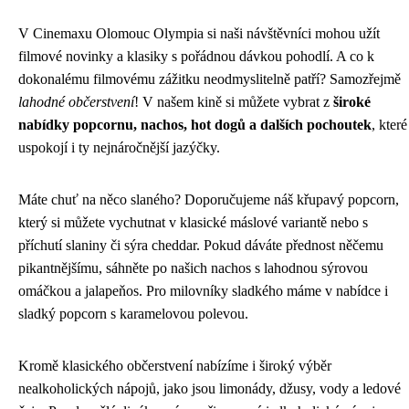
V Cinemaxu Olomouc Olympia si naši návštěvníci mohou užít
filmové novinky a klasiky s pořádnou dávkou pohodlí. A co k
dokonalému filmovému zážitku neodmyslitelně patří? Samozřejmě
lahodné občerstvení
! V našem kině si můžete vybrat z
široké
nabídky popcornu, nachos, hot dogů a dalších pochoutek
, které
uspokojí i ty nejnáročnější jazýčky.
Máte chuť na něco slaného? Doporučujeme náš křupavý popcorn,
který si můžete vychutnat v klasické máslové variantě nebo s
příchutí slaniny či sýra cheddar. Pokud dáváte přednost něčemu
pikantnějšímu, sáhněte po našich nachos s lahodnou sýrovou
omáčkou a jalapeňos. Pro milovníky sladkého máme v nabídce i
sladký popcorn s karamelovou polevou.
Kromě klasického občerstvení nabízíme i široký výběr
nealkoholických nápojů, jako jsou limonády, džusy, vody a ledové