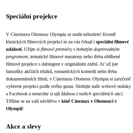
Speciální projekce
V Cinemaxu Olomouc Olympia se nudit nebudete! Kromě
klasických filmových projekcí tu na vás čekají i
speciální filmové
události
. Užijte si
filmové premiéry s bohatým doprovodným
programem
, tematické filmové maratony nebo třeba oblíbené
filmové projekce s dabingem v originálním znění. Ať už jste
fanoušky akčních trháků, romantických komedií nebo třeba
dokumentárních filmů, v Cinemaxu Olomouc Olympia si zaručeně
vyberete projekci podle svého gusta. Sledujte naše webové stránky
a Facebook a nenechte si ujít
žádnou z našich speciálních akcí
.
Těšíme se na vaši návštěvu v
kině Cinemax v Olomouci v
Olympii
!
Akce a slevy