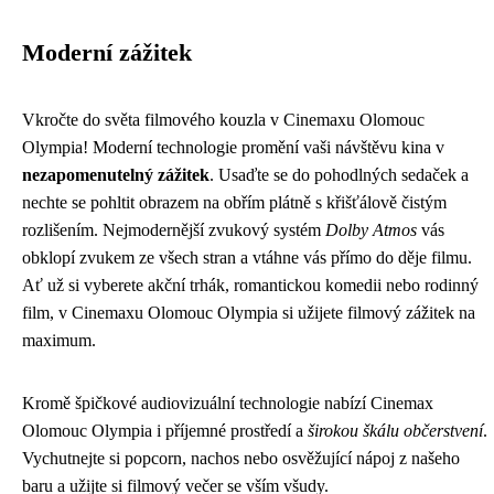
Moderní zážitek
Vkročte do světa filmového kouzla v Cinemaxu Olomouc
Olympia! Moderní technologie promění vaši návštěvu kina v
nezapomenutelný zážitek
. Usaďte se do pohodlných sedaček a
nechte se pohltit obrazem na obřím plátně s křišťálově čistým
rozlišením. Nejmodernější zvukový systém
Dolby Atmos
vás
obklopí zvukem ze všech stran a vtáhne vás přímo do děje filmu.
Ať už si vyberete akční trhák, romantickou komedii nebo rodinný
film, v Cinemaxu Olomouc Olympia si užijete filmový zážitek na
maximum.
Kromě špičkové audiovizuální technologie nabízí Cinemax
Olomouc Olympia i příjemné prostředí a
širokou škálu občerstvení
.
Vychutnejte si popcorn, nachos nebo osvěžující nápoj z našeho
baru a užijte si filmový večer se vším všudy.