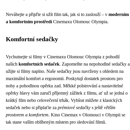
Neváhejte a přijďte si užít film tak, jak si to zaslouží – v
moderním
a komfortním prostředí
Cinemaxu Olomouc Olympia.
Komfortní sedačky
Vychutnejte si filmy v Cinemaxu Olomouc Olympia z pohodlí
našich
komfortních sedaček
. Zapomeňte na nepohodlné sedačky a
užijte si filmy naplno. Naše sedačky jsou navrženy s ohledem na
maximální komfort a ergonomii. Poskytují dostatek prostoru pro
nohy a pohodlnou opěrku zad. Měkké polstrování a nastavitelné
opěrky hlavy vám zaručí příjemný zážitek z filmu, ať už se jedná o
krátký film nebo celovečerní trhák. Vybírat můžete z klasických
sedaček nebo si připlaťte za
prémiové sedačky
s ještě
větším
prostorem a komfortem
. Kino Cinemax v Olomouci v Olympii se
tak stane vaším oblíbeným místem pro sledování filmů.