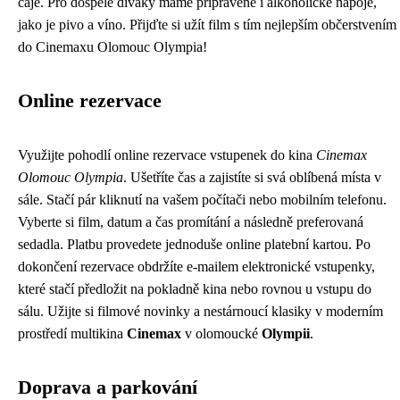
čaje. Pro dospělé diváky máme připravené i alkoholické nápoje,
jako je pivo a víno. Přijďte si užít film s tím nejlepším občerstvením
do Cinemaxu Olomouc Olympia!
Online rezervace
Využijte pohodlí online rezervace vstupenek do kina
Cinemax
Olomouc Olympia
. Ušetříte čas a zajistíte si svá oblíbená místa v
sále. Stačí pár kliknutí na vašem počítači nebo mobilním telefonu.
Vyberte si film, datum a čas promítání a následně preferovaná
sedadla. Platbu provedete jednoduše online platební kartou. Po
dokončení rezervace obdržíte e-mailem elektronické vstupenky,
které stačí předložit na pokladně kina nebo rovnou u vstupu do
sálu. Užijte si filmové novinky a nestárnoucí klasiky v moderním
prostředí multikina
Cinemax
v olomoucké
Olympii
.
Doprava a parkování