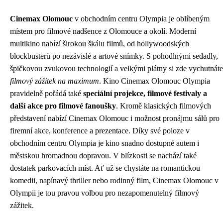
Cinemax Olomouc
v obchodním centru Olympia je oblíbeným
místem pro filmové nadšence z Olomouce a okolí. Moderní
multikino nabízí širokou škálu filmů, od hollywoodských
blockbusterů po nezávislé a artové snímky. S pohodlnými sedadly,
špičkovou zvukovou technologií a velkými plátny si zde vychutnáte
filmový zážitek na maximum
. Kino Cinemax Olomouc Olympia
pravidelně pořádá také
speciální projekce, filmové festivaly a
další akce pro filmové fanoušky
. Kromě klasických filmových
představení nabízí Cinemax Olomouc i možnost pronájmu sálů pro
firemní akce, konference a prezentace. Díky své poloze v
obchodním centru Olympia je kino snadno dostupné autem i
městskou hromadnou dopravou. V blízkosti se nachází také
dostatek parkovacích míst. Ať už se chystáte na romantickou
komedii, napínavý thriller nebo rodinný film, Cinemax Olomouc v
Olympii je tou pravou volbou pro nezapomenutelný filmový
zážitek.