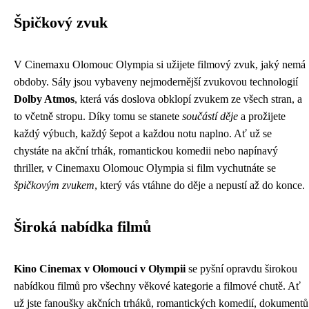
Špičkový zvuk
V Cinemaxu Olomouc Olympia si užijete filmový zvuk, jaký nemá
obdoby. Sály jsou vybaveny nejmodernější zvukovou technologií
Dolby Atmos
, která vás doslova obklopí zvukem ze všech stran, a
to včetně stropu. Díky tomu se stanete
součástí děje
a prožijete
každý výbuch, každý šepot a každou notu naplno. Ať už se
chystáte na akční trhák, romantickou komedii nebo napínavý
thriller, v Cinemaxu Olomouc Olympia si film vychutnáte se
špičkovým zvukem
, který vás vtáhne do děje a nepustí až do konce.
Široká nabídka filmů
Kino Cinemax v Olomouci v Olympii
se pyšní opravdu širokou
nabídkou filmů pro všechny věkové kategorie a filmové chutě. Ať
už jste fanoušky akčních trháků, romantických komedií, dokumentů