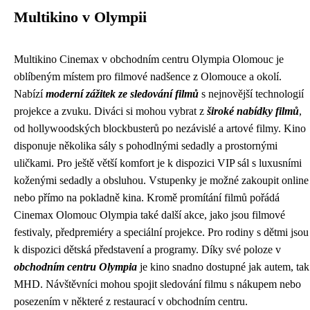
Multikino v Olympii
Multikino Cinemax v obchodním centru Olympia Olomouc je
oblíbeným místem pro filmové nadšence z Olomouce a okolí.
Nabízí
moderní zážitek ze sledování filmů
s nejnovější technologií
projekce a zvuku. Diváci si mohou vybrat z
široké nabídky filmů
,
od hollywoodských blockbusterů po nezávislé a artové filmy. Kino
disponuje několika sály s pohodlnými sedadly a prostornými
uličkami. Pro ještě větší komfort je k dispozici VIP sál s luxusními
koženými sedadly a obsluhou. Vstupenky je možné zakoupit online
nebo přímo na pokladně kina. Kromě promítání filmů pořádá
Cinemax Olomouc Olympia také další akce, jako jsou filmové
festivaly, předpremiéry a speciální projekce. Pro rodiny s dětmi jsou
k dispozici dětská představení a programy. Díky své poloze v
obchodním centru Olympia
je kino snadno dostupné jak autem, tak
MHD. Návštěvníci mohou spojit sledování filmu s nákupem nebo
posezením v některé z restaurací v obchodním centru.