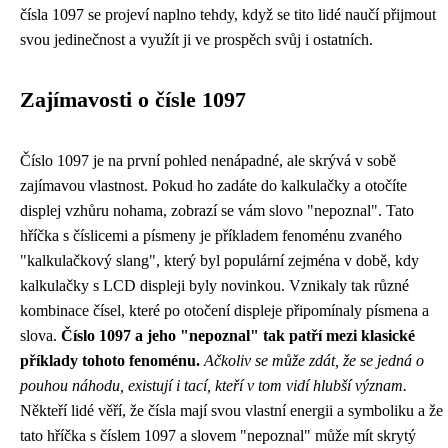
čísla 1097 se projeví naplno tehdy, když se tito lidé naučí přijmout
svou jedinečnost a využít ji ve prospěch svůj i ostatních.
Zajímavosti o čísle 1097
Číslo 1097 je na první pohled nenápadné, ale skrývá v sobě
zajímavou vlastnost. Pokud ho zadáte do kalkulačky a otočíte
displej vzhůru nohama, zobrazí se vám slovo "nepoznal". Tato
hříčka s číslicemi a písmeny je příkladem fenoménu zvaného
"kalkulačkový slang", který byl populární zejména v době, kdy
kalkulačky s LCD displeji byly novinkou. Vznikaly tak různé
kombinace čísel, které po otočení displeje připomínaly písmena a
slova.
Číslo 1097 a jeho "nepoznal" tak patří mezi klasické
příklady tohoto fenoménu.
Ačkoliv se může zdát, že se jedná o
pouhou náhodu, existují i tací, kteří v tom vidí hlubší význam.
Někteří lidé věří, že čísla mají svou vlastní energii a symboliku a že
tato hříčka s číslem 1097 a slovem "nepoznal" může mít skrytý