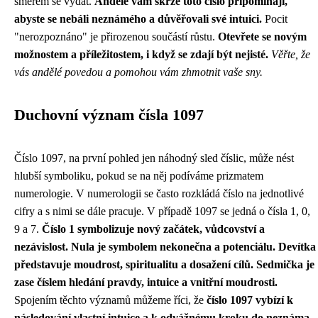
směrem se vydat.
Andělé vám skrze toto číslo připomínají,
abyste se nebáli neznámého a důvěřovali své intuici.
Pocit
"nerozpoznáno" je přirozenou součástí růstu.
Otevřete se novým
možnostem a příležitostem, i když se zdají být nejisté.
Věřte, že
vás andělé povedou a pomohou vám zhmotnit vaše sny.
Duchovní význam čísla 1097
Číslo 1097, na první pohled jen náhodný sled číslic, může nést
hlubší symboliku, pokud se na něj podíváme prizmatem
numerologie. V numerologii se často rozkládá číslo na jednotlivé
cifry a s nimi se dále pracuje. V případě 1097 se jedná o čísla 1, 0,
9 a 7.
Číslo 1 symbolizuje nový začátek, vůdcovství a
nezávislost. Nula je symbolem nekonečna a potenciálu. Devítka
představuje moudrost, spiritualitu a dosažení cílů. Sedmička je
zase číslem hledání pravdy, intuice a vnitřní moudrosti.
Spojením těchto významů můžeme říci, že
číslo 1097 vybízí k
následování vlastní intuice a k odvážnému kroku do neznáma.