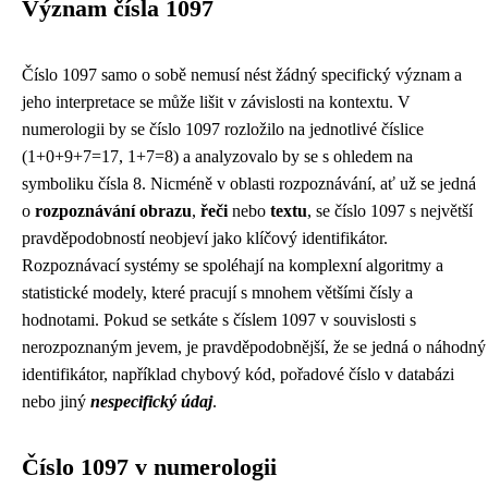
Význam čísla 1097
Číslo 1097 samo o sobě nemusí nést žádný specifický význam a
jeho interpretace se může lišit v závislosti na kontextu. V
numerologii by se číslo 1097 rozložilo na jednotlivé číslice
(1+0+9+7=17, 1+7=8) a analyzovalo by se s ohledem na
symboliku čísla 8. Nicméně v oblasti rozpoznávání, ať už se jedná
o
rozpoznávání obrazu
,
řeči
nebo
textu
, se číslo 1097 s největší
pravděpodobností neobjeví jako klíčový identifikátor.
Rozpoznávací systémy se spoléhají na komplexní algoritmy a
statistické modely, které pracují s mnohem většími čísly a
hodnotami. Pokud se setkáte s číslem 1097 v souvislosti s
nerozpoznaným jevem, je pravděpodobnější, že se jedná o náhodný
identifikátor, například chybový kód, pořadové číslo v databázi
nebo jiný
nespecifický údaj
.
Číslo 1097 v numerologii