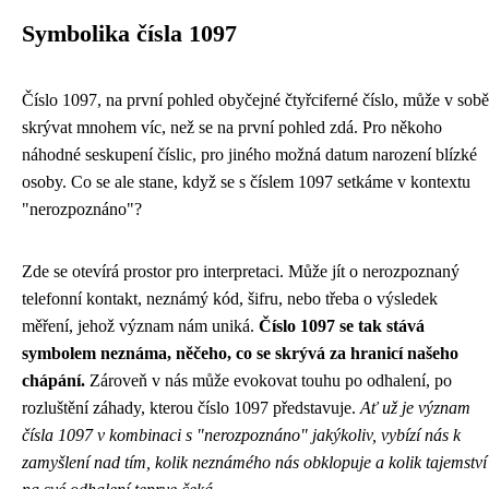
Symbolika čísla 1097
Číslo 1097, na první pohled obyčejné čtyřciferné číslo, může v sobě
skrývat mnohem víc, než se na první pohled zdá. Pro někoho
náhodné seskupení číslic, pro jiného možná datum narození blízké
osoby. Co se ale stane, když se s číslem 1097 setkáme v kontextu
"nerozpoznáno"?
Zde se otevírá prostor pro interpretaci. Může jít o nerozpoznaný
telefonní kontakt, neznámý kód, šifru, nebo třeba o výsledek
měření, jehož význam nám uniká.
Číslo 1097 se tak stává
symbolem neznáma, něčeho, co se skrývá za hranicí našeho
chápání.
Zároveň v nás může evokovat touhu po odhalení, po
rozluštění záhady, kterou číslo 1097 představuje.
Ať už je význam
čísla 1097 v kombinaci s "nerozpoznáno" jakýkoliv, vybízí nás k
zamyšlení nad tím, kolik neznámého nás obklopuje a kolik tajemství