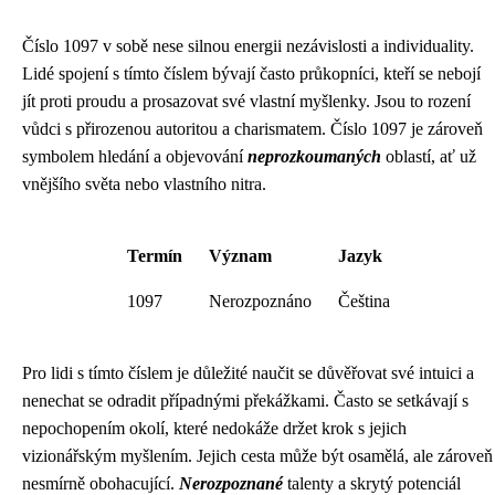
Číslo 1097 v sobě nese silnou energii nezávislosti a individuality.
Lidé spojení s tímto číslem bývají často průkopníci, kteří se nebojí
jít proti proudu a prosazovat své vlastní myšlenky. Jsou to rození
vůdci s přirozenou autoritou a charismatem. Číslo 1097 je zároveň
symbolem hledání a objevování
neprozkoumaných
oblastí, ať už
vnějšího světa nebo vlastního nitra.
Termín
Význam
Jazyk
1097
Nerozpoznáno
Čeština
Pro lidi s tímto číslem je důležité naučit se důvěřovat své intuici a
nenechat se odradit případnými překážkami. Často se setkávají s
nepochopením okolí, které nedokáže držet krok s jejich
vizionářským myšlením. Jejich cesta může být osamělá, ale zároveň
nesmírně obohacující.
Nerozpoznané
talenty a skrytý potenciál