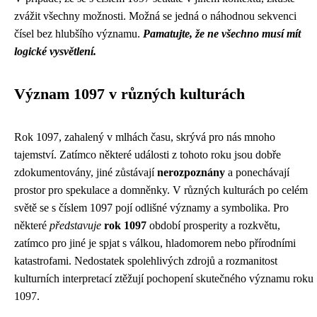
zvážit všechny možnosti. Možná se jedná o náhodnou sekvenci
čísel bez hlubšího významu.
Pamatujte, že ne všechno musí mít
logické vysvětlení.
Význam 1097 v různých kulturách
Rok 1097, zahalený v mlhách času, skrývá pro nás mnoho
tajemství. Zatímco některé události z tohoto roku jsou dobře
zdokumentovány, jiné zůstávají
nerozpoznány
a ponechávají
prostor pro spekulace a domněnky. V různých kulturách po celém
světě se s číslem 1097 pojí odlišné významy a symbolika. Pro
některé
představuje
rok 1097
období prosperity a rozkvětu,
zatímco pro jiné je spjat s válkou, hladomorem nebo přírodními
katastrofami. Nedostatek spolehlivých zdrojů a rozmanitost
kulturních interpretací ztěžují pochopení skutečného významu roku
1097.