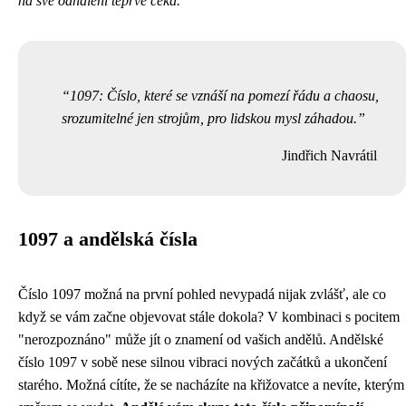
na své odhalení teprve čeká.
1097: Číslo, které se vznáší na pomezí řádu a chaosu,
srozumitelné jen strojům, pro lidskou mysl záhadou.
Jindřich Navrátil
1097 a andělská čísla
Číslo 1097 možná na první pohled nevypadá nijak zvlášť, ale co
když se vám začne objevovat stále dokola? V kombinaci s pocitem
"nerozpoznáno" může jít o znamení od vašich andělů. Andělské
číslo 1097 v sobě nese silnou vibraci nových začátků a ukončení
starého. Možná cítíte, že se nacházíte na křižovatce a nevíte, kterým