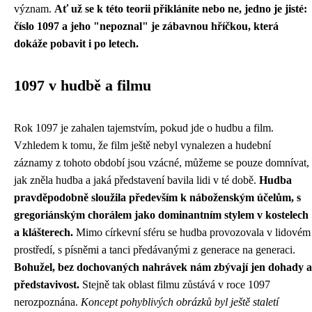
význam.
Ať už se k této teorii přikláníte nebo ne, jedno je jisté:
číslo 1097 a jeho "nepoznal" je zábavnou hříčkou, která
dokáže pobavit i po letech.
1097 v hudbě a filmu
Rok 1097 je zahalen tajemstvím, pokud jde o hudbu a film.
Vzhledem k tomu, že film ještě nebyl vynalezen a hudební
záznamy z tohoto období jsou vzácné, můžeme se pouze domnívat,
jak zněla hudba a jaká představení bavila lidi v té době.
Hudba
pravděpodobně sloužila především k náboženským účelům, s
gregoriánským chorálem jako dominantním stylem v kostelech
a klášterech.
Mimo církevní sféru se hudba provozovala v lidovém
prostředí, s písněmi a tanci předávanými z generace na generaci.
Bohužel, bez dochovaných nahrávek nám zbývají jen dohady a
představivost.
Stejně tak oblast filmu zůstává v roce 1097
nerozpoznána.
Koncept pohyblivých obrázků byl ještě staletí