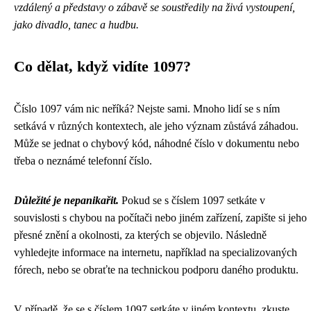
vzdálený a představy o zábavě se soustředily na živá vystoupení,
jako divadlo, tanec a hudbu.
Co dělat, když vidíte 1097?
Číslo 1097 vám nic neříká? Nejste sami. Mnoho lidí se s ním
setkává v různých kontextech, ale jeho význam zůstává záhadou.
Může se jednat o chybový kód, náhodné číslo v dokumentu nebo
třeba o neznámé telefonní číslo.
Důležité je nepanikařit.
Pokud se s číslem 1097 setkáte v
souvislosti s chybou na počítači nebo jiném zařízení, zapište si jeho
přesné znění a okolnosti, za kterých se objevilo. Následně
vyhledejte informace na internetu, například na specializovaných
fórech, nebo se obraťte na technickou podporu daného produktu.
V případě, že se s číslem 1097 setkáte v jiném kontextu, zkuste