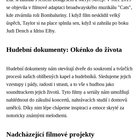
se objevila v filmové adaptaci broadwayského muzikálu "Cats",
kde ztvárnila roli Bombaluriny. I když film nesklidil velký
úspěch, Taylor si na place splnila sen, když si zahrála po boku
Judi Dench a Idriss Elby.
Hudební dokumenty: Okénko do života
Hudební dokumenty nám otevírají dveře do soukromí a tvůrčích
procesů našich oblíbených kapel a hudebníků. Sledujeme jejich
vzestupy i pády, radosti i strasti, a to vše s hudbou jako
soundtrackem jejich životů. Tyto filmy a seriály nám umožňují
nahlédnout do zákulisí koncertů, nahrávacích studií i domovů
umělců. Díky nim lépe chápeme inspiraci a emoce skryté za
notoricky známými melodiemi.
Nadcházející filmové projekty