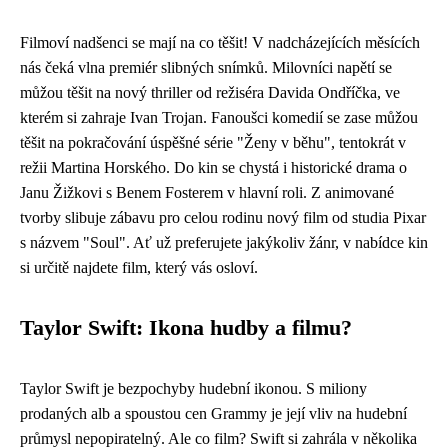
Filmoví nadšenci se mají na co těšit! V nadcházejících měsících
nás čeká vlna premiér slibných snímků. Milovníci napětí se
můžou těšit na nový thriller od režiséra Davida Ondříčka, ve
kterém si zahraje Ivan Trojan. Fanoušci komedií se zase můžou
těšit na pokračování úspěšné série "Ženy v běhu", tentokrát v
režii Martina Horského. Do kin se chystá i historické drama o
Janu Žižkovi s Benem Fosterem v hlavní roli. Z animované
tvorby slibuje zábavu pro celou rodinu nový film od studia Pixar
s názvem "Soul". Ať už preferujete jakýkoliv žánr, v nabídce kin
si určitě najdete film, který vás osloví.
Taylor Swift: Ikona hudby a filmu?
Taylor Swift je bezpochyby hudební ikonou. S miliony
prodaných alb a spoustou cen Grammy je její vliv na hudební
průmysl nepopiratelný. Ale co film? Swift si zahrála v několika