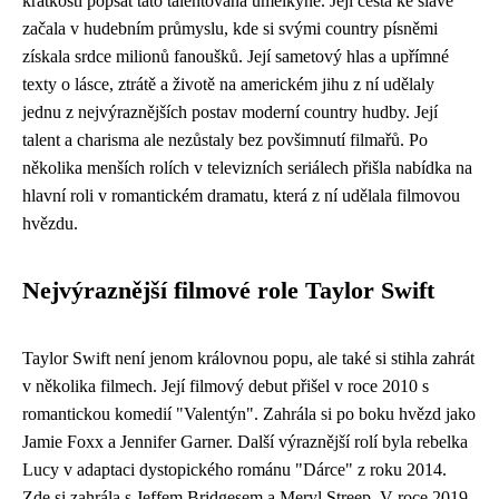
krátkosti popsat tato talentovaná umělkyně. Její cesta ke slávě
začala v hudebním průmyslu, kde si svými country písněmi
získala srdce milionů fanoušků. Její sametový hlas a upřímné
texty o lásce, ztrátě a životě na americkém jihu z ní udělaly
jednu z nejvýraznějších postav moderní country hudby. Její
talent a charisma ale nezůstaly bez povšimnutí filmařů. Po
několika menších rolích v televizních seriálech přišla nabídka na
hlavní roli v romantickém dramatu, která z ní udělala filmovou
hvězdu.
Nejvýraznější filmové role Taylor Swift
Taylor Swift není jenom královnou popu, ale také si stihla zahrát
v několika filmech. Její filmový debut přišel v roce 2010 s
romantickou komedií "Valentýn". Zahrála si po boku hvězd jako
Jamie Foxx a Jennifer Garner. Další výraznější rolí byla rebelka
Lucy v adaptaci dystopického románu "Dárce" z roku 2014.
Zde si zahrála s Jeffem Bridgesem a Meryl Streep. V roce 2019