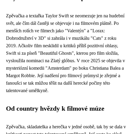
Zpěvačka a textařka Taylor Swift se neomezuje jen na hudební
svět, ale čím dál častěji se objevuje i na filmovém plátně. Po
menších rolích ve filmech jako "Valentýn" a "Lorax:
Dobrodružství v 3D" si zahrála i v muzikálu "Cats" z roku
2019. Ačkoliv film nesklidil u kritiků příliš pozitivní ohlasy,
Swift si za píseň "Beautiful Ghosts", kterou pro film složila,
vysloužila nominaci na Zlatý glóbus. V roce 2025 se objevila v
mysteriózní komedii "Amsterdam" po boku Christiana Balea a
Margot Robbie. Její nadšení pro filmový průmysl je zřejmé a
fanoušci se tak můžou těšit na další herecké počiny této
talentované umělkyně.
Od country hvězdy k filmové múze
Zpěvačka, skladatelka a herečka v jedné osobě, tak by se dala v