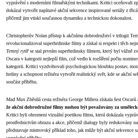
vyprávění s moderními filmařskými technikami. Kritici oceňovali z
dokázal vytvořit napínavé akční sekvence inspirované seriály z třicát
přičemž jim vtiskl současnou dynamiku a technickou dokonalost.
Christopherův Nolan přístup k akčnímu dobrodružství v trilogii Tem
revolucionalizoval superhrdinske filmy a získal si respekt i těch nejn
Temný rytíř
se stal prvním superhrdinsky filmem, který byl vážně 
Oscara v kategorii nejlepší film, což vedlo k rozšíření počtu nomin
kategorii. Kritici vyzdvihovali psychologickou hloubku postav, mor
hrdiny a schopnost režiséra vytvořit realistický svět, kde se akční se
součást příběhu.
Mad Max Zběsilá cesta režiséra George Millera získala šest Oscarů 
že akční dobrodružné filmy mohou být považovány za umělecká 
Kritici byli ohromeni vizuální poetikou filmu, která dokázala vyprá
prostřednictvím obrazu a akce, přičemž dialogy byly redukovány 
představuje mistrovský příklad toho, jak může být akční sekvence 
vyprávění příběhu.