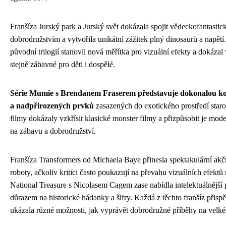
Franšíza Jurský park a Jurský svět dokázala spojit vědeckofantastic
dobrodružstvím a vytvořila unikátní zážitek plný dinosaurů a napětí
původní trilogií stanovil nová měřítka pro vizuální efekty a dokázal v
stejně zábavné pro děti i dospělé.
Série Mumie s Brendanem Fraserem představuje dokonalou k
a nadpřirozených prvků
zasazených do exotického prostředí star
filmy dokázaly vzkřísit klasické monster filmy a přizpůsobit je mo
na zábavu a dobrodružství.
Franšíza Transformers od Michaela Baye přinesla spektakulární akč
roboty, ačkoliv kritici často poukazují na převahu vizuálních efektů
National Treasure s Nicolasem Cagem zase nabídla intelektuálnější p
důrazem na historické hádanky a šifry. Každá z těchto franšíz přispě
ukázala různé možnosti, jak vyprávět dobrodružné příběhy na velké