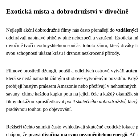
Exotická místa a dobrodružství v divočině
Nejlepší akční dobrodružné filmy nás často přenášejí do
vzdálenýc
odehrávají napínavé příběhy plné nebezpečí a vzrušení. Exotická mí
divočině tvoří neodmyslitelnou součást tohoto žánru, který diváky fas
svou schopností ukázat krásu i drsnost nezkrocené přírody.
Filmové prostředí džunglí, pouští a odlehlých ostrovů vytváří
auten
která se nedá nahradit žádným studiově vytvořeným pozadím. Když 
probíjejí hustým pralesem Amazonie nebo přežívají v nehostinných
savany, cítíme každou kapku potu na jejich čele a každý okamžik s
filmy dokážou zprostředkovat
pocit skutečného dobrodružství
, kter
pradávnou touhou po objevování.
Režiséři těchto snímků často vyhledávají skutečně exotické lokace p
chápou, že
pravá divočina má svou nezaměnitelnou energii
. Ať 