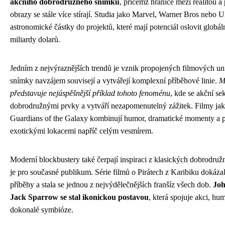
akčního dobrodružného snímku
, přičemž hranice mezi realitou 
obrazy se stále více stírají. Studia jako Marvel, Warner Bros nebo Un
astronomické částky do projektů, které mají potenciál oslovit globá
miliardy dolarů.
Jedním z nejvýraznějších trendů je vznik propojených filmových uni
snímky navzájem souvisejí a vytvářejí komplexní příběhové linie.
M
představuje nejúspěšnější příklad tohoto fenoménu
, kde se akční se
dobrodružnými prvky a vytváří nezapomenutelný zážitek. Filmy ja
Guardians of the Galaxy kombinují humor, dramatické momenty a p
exotickými lokacemi napříč celým vesmírem.
Moderní blockbustery také čerpají inspiraci z klasických dobrodružn
je pro současné publikum. Série filmů o Pirátech z Karibiku dokázal
příběhy a stala se jednou z nejvýdělečnějších franšíz všech dob.
Joh
Jack Sparrow se stal ikonickou postavou
, která spojuje akci, hu
dokonalé symbióze.