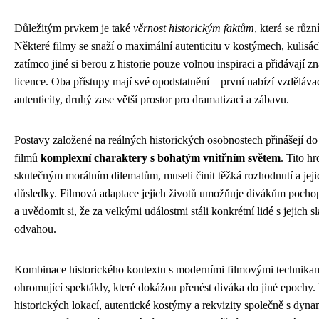
Důležitým prvkem je také
věrnost historickým faktům
, která se růz
Některé filmy se snaží o maximální autenticitu v kostýmech, kulisác
zatímco jiné si berou z historie pouze volnou inspiraci a přidávají 
licence. Oba přístupy mají své opodstatnění – první nabízí vzděláva
autenticity, druhý zase větší prostor pro dramatizaci a zábavu.
Postavy založené na reálných historických osobnostech přinášejí d
filmů
komplexní charaktery s bohatým vnitřním světem
. Tito hr
skutečným morálním dilematům, museli činit těžká rozhodnutí a jej
důsledky. Filmová adaptace jejich životů umožňuje divákům pochopit
a uvědomit si, že za velkými událostmi stáli konkrétní lidé s jejich 
odvahou.
Kombinace historického kontextu s moderními filmovými technikam
ohromující spektákly, které dokážou přenést diváka do jiné epochy. 
historických lokací, autentické kostýmy a rekvizity společně s d