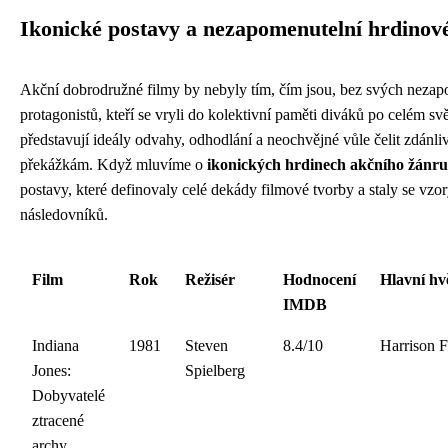
Ikonické postavy a nezapomenutelní hrdinové
Akční dobrodružné filmy by nebyly tím, čím jsou, bez svých neza
protagonistů, kteří se vryli do kolektivní paměti diváků po celém sv
představují ideály odvahy, odhodlání a neochvějné vůle čelit zdánl
překážkám. Když mluvíme o
ikonických hrdinech akčního žánru
postavy, které definovaly celé dekády filmové tvorby a staly se vzo
následovníků.
Film
Rok
Režisér
Hodnocení
Hlavní hv
IMDB
Indiana
1981
Steven
8.4/10
Harrison 
Jones:
Spielberg
Dobyvatelé
ztracené
archy