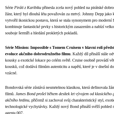
Série
Piráti z Karibiku
přinesla zcela nový pohled na pirátské dobro
žánr, který byl dlouhá léta považován za mrtvý. Johnny Depp jako 
vytvořil ikonickou postavu, která se stala synonymem pro moderní fi
kombinuje fantastické prvky s historickým zasazením a nabízí velko
souboje šermíři a hledání prokletých pokladů.
Série Mission: Impossible s Tomem Cruisem v hlavní roli před
evoluce akčního dobrodružného filmu
. Každý díl přináší stále o
kousky a exotické lokace po celém světě. Cruise osobně provádí v
kousků, což dodává filmům autenticitu a napětí, které je v dnešní d
vzácné.
Bondovská série zůstává nesmrtelnou klasikou, která definovala žá
filmů.
James Bond prošel během desítek let vývojem od klasického
akčního hrdinu
, přičemž si zachoval svůj charakteristický styl, exot
technologické vychytávky. Každý nový Bond přináší svěží pohled n
agenta 007.