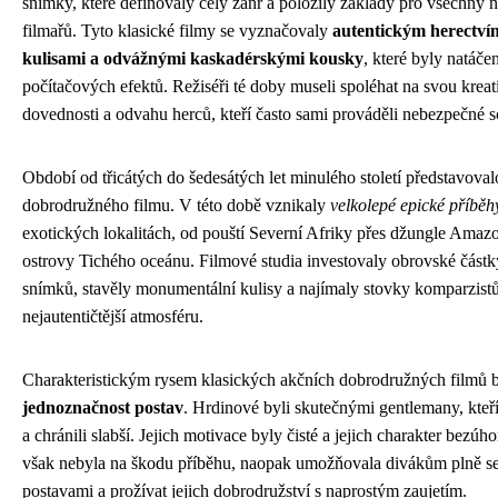
snímky, které definovaly celý žánr a položily základy pro všechny n
filmařů. Tyto klasické filmy se vyznačovaly
autentickým herectv
kulisami a odvážnými kaskadérskými kousky
, které byly natáč
počítačových efektů. Režiséři té doby museli spoléhat na svou kreati
dovednosti a odvahu herců, kteří často sami prováděli nebezpečné s
Období od třicátých do šedesátých let minulého století představoval
dobrodružného filmu. V této době vznikaly
velkolepé epické příběh
exotických lokalitách, od pouští Severní Afriky přes džungle Amaz
ostrovy Tichého oceánu. Filmové studia investovaly obrovské částk
snímků, stavěly monumentální kulisy a najímaly stovky komparzistů
nejautentičtější atmosféru.
Charakteristickým rysem klasických akčních dobrodružných filmů 
jednoznačnost postav
. Hrdinové byli skutečnými gentlemany, kteří
a chránili slabší. Jejich motivace byly čisté a jejich charakter bezú
však nebyla na škodu příběhu, naopak umožňovala divákům plně se 
postavami a prožívat jejich dobrodružství s naprostým zaujetím.