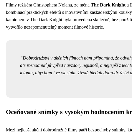
Filmy režiséra Christophera Nolana, zejména
The Dark Knight
a
kombinací praktických efektů s inovativními kaskadérskými kousk
kamionem v The Dark Knight byla provedena skutečně, bez použití
vytvořilo nezapomenutelný moment filmové historie.
Dobrodružství v akčních filmech nám připomíná, že odvah
ale rozhodnutí jít vpřed navzdory nejistotě, a nejlepší z těch
k tomu, abychom i ve vlastním životě hledali dobrodružství a
Oceňované snímky s vysokým hodnocením kr
Mezi nejlepší akční dobrodružné filmy patří bezpochyby snímky, kter