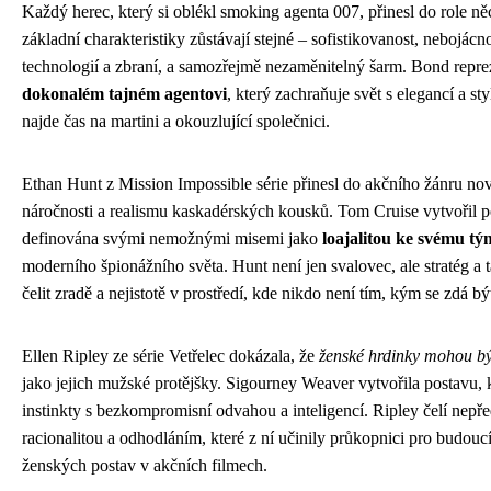
Každý herec, který si oblékl smoking agenta 007, přinesl do role ně
základní charakteristiky zůstávají stejné – sofistikovanost, nebojácn
technologií a zbraní, a samozřejmě nezaměnitelný šarm. Bond repr
dokonalém tajném agentovi
, který zachraňuje svět s elegancí a st
najde čas na martini a okouzlující společnici.
Ethan Hunt z Mission Impossible série přinesl do akčního žánru no
náročnosti a realismu kaskadérských kousků. Tom Cruise vytvořil pos
definována svými nemožnými misemi jako
loajalitou ke svému t
moderního špionážního světa. Hunt není jen svalovec, ale stratég a t
čelit zradě a nejistotě v prostředí, kde nikdo není tím, kým se zdá bý
Ellen Ripley ze série Vetřelec dokázala, že
ženské hrdinky mohou být
jako jejich mužské protějšky. Sigourney Weaver vytvořila postavu,
instinkty s bezkompromisní odvahou a inteligencí. Ripley čelí nepř
racionalitou a odhodláním, které z ní učinily průkopnici pro budouc
ženských postav v akčních filmech.