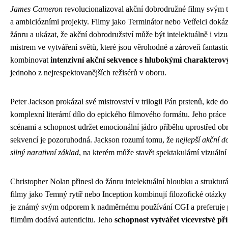
James Cameron
revolucionalizoval akční dobrodružné filmy svým
a ambiciózními projekty. Filmy jako Terminátor nebo Vetřelci doká
žánru a ukázat, že akční dobrodružství může být intelektuálně i vi
mistrem ve vytváření světů, které jsou věrohodné a zároveň fantasti
kombinovat
intenzivní akční sekvence s hlubokými charakterov
jednoho z nejrespektovanějších režisérů v oboru.
Peter Jackson prokázal své mistrovství v trilogii Pán prstenů, kde d
komplexní literární dílo do epického filmového formátu. Jeho práce
scénami a schopnost udržet emocionální jádro příběhu uprostřed o
sekvencí je pozoruhodná. Jackson rozumí tomu, že
nejlepší akční d
silný narativní základ
, na kterém může stavět spektakulární vizuální 
Christopher Nolan přinesl do žánru intelektuální hloubku a struktur
filmy jako Temný rytíř nebo Inception kombinují filozofické otázky
je známý svým odporem k nadměrnému používání CGI a preferuje pr
filmům dodává autenticitu. Jeho
schopnost vytvářet vícevrstvé př