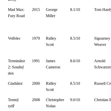
Mad Max:
2015
George
8.1/10
Tom Hard
Fury Road
Miller
Vetřelec
1979
Ridley
8.5/10
Sigourney
Scott
Weaver
Terminátor
1991
James
8.6/10
Arnold
2: Soudný
Cameron
Schwarzen
den
Gladiátor
2000
Ridley
8.5/10
Russell C
Scott
Temný
2008
Christopher
9.0/10
Christian 
rytíř
Nolan