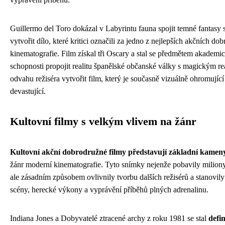
Guillermo del Toro dokázal v Labyrintu fauna spojit temné fantasy
vytvořit dílo, které kritici označili za jedno z nejlepších akčních 
kinematografie. Film získal tři Oscary a stal se předmětem akademic
schopnosti propojit realitu španělské občanské války s magickým re
odvahu režiséra vytvořit film, který je současně vizuálně ohromujíc
devastující.
Kultovní filmy s velkým vlivem na žánr
Kultovní akční dobrodružné filmy představují základní kamen
žánr moderní kinematografie. Tyto snímky nejenže pobavily miliony
ale zásadním způsobem ovlivnily tvorbu dalších režisérů a stanovil
scény, herecké výkony a vyprávění příběhů plných adrenalinu.
Indiana Jones a Dobyvatelé ztracené archy z roku 1981 se stal
defi