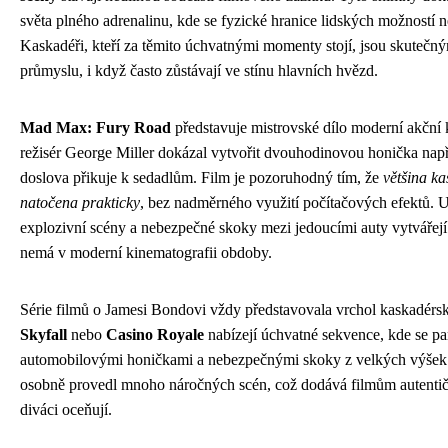
světa plného adrenalinu, kde se fyzické hranice lidských možností n
Kaskadéři, kteří za těmito úchvatnými momenty stojí, jsou skutečn
průmyslu, i když často zůstávají ve stínu hlavních hvězd.
Mad Max: Fury Road
představuje mistrovské dílo moderní akční 
režisér George Miller dokázal vytvořit dvouhodinovou honička napří
doslova přikuje k sedadlům. Film je pozoruhodný tím, že
většina k
natočena prakticky
, bez nadměrného využití počítačových efektů. 
explozivní scény a nebezpečné skoky mezi jedoucími auty vytvářejí
nemá v moderní kinematografii obdoby.
Série filmů o Jamesi Bondovi vždy představovala vrchol kaskadér
Skyfall
nebo
Casino Royale
nabízejí úchvatné sekvence, kde se pa
automobilovými honičkami a nebezpečnými skoky z velkých výšek.
osobně provedl mnoho náročných scén, což dodává filmům autentično
diváci oceňují.