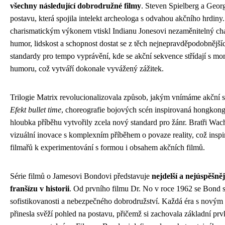
všechny následující dobrodružné filmy
. Steven Spielberg a Georg
postavu, která spojila intelekt archeologa s odvahou akčního hrdin
charismatickým výkonem vtiskl Indianu Jonesovi nezaměnitelný cha
humor, lidskost a schopnost dostat se z těch nejnepravděpodobnějších
standardy pro tempo vyprávění, kde se akční sekvence střídají s mo
humoru, což vytváří dokonale vyvážený zážitek.
Trilogie Matrix revolucionalizovala způsob, jakým vnímáme akční s
Efekt bullet time
, choreografie bojových scén inspirovaná hongkong
hloubka příběhu vytvořily zcela nový standard pro žánr. Bratři Wach
vizuální inovace s komplexním příběhem o povaze reality, což inspi
filmařů k experimentování s formou i obsahem akčních filmů.
Série filmů o Jamesovi Bondovi představuje
nejdelší a nejúspěšn
franšízu v historii
. Od prvního filmu Dr. No v roce 1962 se Bond s
sofistikovanosti a nebezpečného dobrodružství. Každá éra s novým 
přinesla svěží pohled na postavu, přičemž si zachovala základní prv