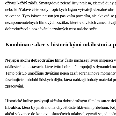
oživují každý záběr. Smaragdově zelené listy pralesa, zlatavé duny 
nebo křišťálově čisté vody tropických lagun vytvářejí vizuálně ohro
sekvence. Tyto lokace nejsou jen pasivním pozadím, ale aktivně se p
nezapomenutelných filmových zážitků, které v divácích zanechávají
dobrodružství a poznávání neznámých míst našeho světa.
Kombinace akce s historickými událostmi a 
Nejlepší akční dobrodružné filmy
často nacházejí svou inspiraci 
událostech a postavách, které tvůrci obratně propojují s dynamicko
Tento přístup umožňuje divákům nejen zažít adrenalinové momenty, 
fascinujících období lidských dějin, která nabízejí bohatý materiál 
zpracování.
Historické kulisy poskytují akčním dobrodružným filmům
autentic
hloubku
, která by jinak mohla chybět čistě fiktivním příběhům. Kd
akční sekvence do kontextu skutečných událostí, vytváří se jedineč