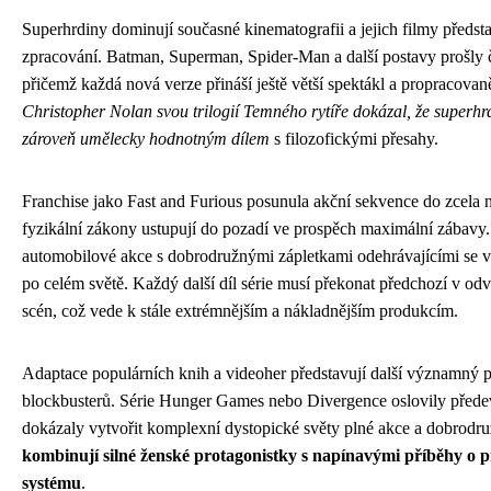
Superhrdiny dominují současné kinematografii a jejich filmy předst
zpracování. Batman, Superman, Spider-Man a další postavy prošly 
přičemž každá nová verze přináší ještě větší spektákl a propracovaně
Christopher Nolan svou trilogií Temného rytíře dokázal, že superhr
zároveň umělecky hodnotným dílem
s filozofickými přesahy.
Franchise jako Fast and Furious posunula akční sekvence do zcela
fyzikální zákony ustupují do pozadí ve prospěch maximální zábavy.
automobilové akce s dobrodružnými zápletkami odehrávajícími se v
po celém světě. Každý další díl série musí překonat předchozí v od
scén, což vede k stále extrémnějším a nákladnějším produkcím.
Adaptace populárních knih a videoher představují další významný
blockbusterů. Série Hunger Games nebo Divergence oslovily přede
dokázaly vytvořit komplexní dystopické světy plné akce a dobrodru
kombinují silné ženské protagonistky s napínavými příběhy o pře
systému
.