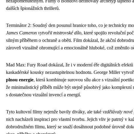
nezapomenutelným. Filmy o Bondovi definovaly archetyp tajného ag
dalších špionážních thrillerů.
Terminátor 2: Soudný den posunul hranice toho, co je technicky mo
James Cameron vytvořil mistrovské dílo
, které spojilo revoluční po
silným příběhem o ochraně a oběti. Film dokázal, že akční dobrod
zároveň vizuálně ohromující a emocionálně hluboké, což změnilo oč
Mad Max: Fury Road dokázal, že i v moderní éře digitálních efektů 
kaskadérské kousky nezastupitelnou hodnotu. George Miller vytvoř
plnou energie
, která kombinuje surovou sílu akce s vizuální poetik
že minimalistický příběh může být stejně působivý jako komplexní 
s dostatečnou vizuální invencí a energií.
Tyto kultovní filmy nejenže bavily diváky, ale také
vzdělávaly nové
nich nacházeli inspiraci pro vlastní tvorbu. Jejich vliv je patrný 
dobrodružném filmu, který se snaží dosáhnout podobné úrovně dok