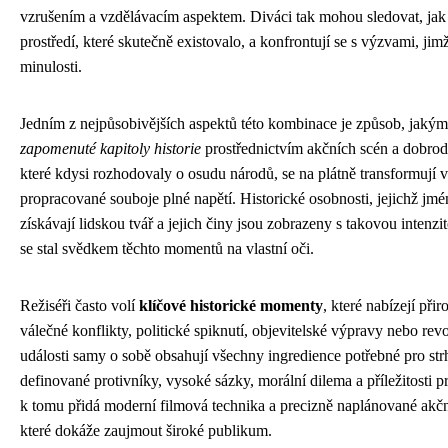
vzrušením a vzdělávacím aspektem. Diváci tak mohou sledovat, jak
prostředí, které skutečně existovalo, a konfrontují se s výzvami, jimž 
minulosti.
Jedním z nejpůsobivějších aspektů této kombinace je způsob, jaký
zapomenuté kapitoly historie
prostřednictvím akčních scén a dobrod
které kdysi rozhodovaly o osudu národů, se na plátně transformují 
propracované souboje plné napětí. Historické osobnosti, jejichž jm
získávají lidskou tvář a jejich činy jsou zobrazeny s takovou intenzit
se stal svědkem těchto momentů na vlastní oči.
Režiséři často volí
klíčové historické momenty
, které nabízejí při
válečné konflikty, politické spiknutí, objevitelské výpravy nebo rev
události samy o sobě obsahují všechny ingredience potřebné pro strhu
definované protivníky, vysoké sázky, morální dilema a příležitosti p
k tomu přidá moderní filmová technika a precizně naplánované akčn
které dokáže zaujmout široké publikum.