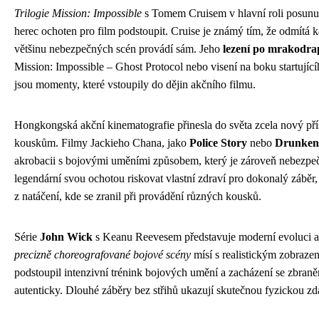
Trilogie Mission: Impossible
s Tomem Cruisem v hlavní roli posunula
herec ochoten pro film podstoupit. Cruise je známý tím, že odmítá 
většinu nebezpečných scén provádí sám. Jeho
lezení po mrakodra
Mission: Impossible – Ghost Protocol nebo visení na boku startujíc
jsou momenty, které vstoupily do dějin akčního filmu.
Hongkongská akční kinematografie přinesla do světa zcela nový př
kouskům. Filmy Jackieho Chana, jako
Police Story
nebo
Drunken
akrobacii s bojovými uměními způsobem, který je zároveň nebezpe
legendární svou ochotou riskovat vlastní zdraví pro dokonalý záběr
z natáčení, kde se zranil při provádění různých kousků.
Série
John Wick
s Keanu Reevesem představuje moderní evoluci a
precizně choreografované bojové scény
mísí s realistickým zobraze
podstoupil intenzivní trénink bojových umění a zacházení se zbran
autenticky. Dlouhé záběry bez střihů ukazují skutečnou fyzickou zd