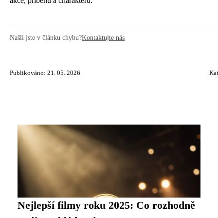
akce, příběhu a charakterů.
Našli jste v článku chybu?
Kontaktujte nás
Publikováno: 21. 05. 2026
Kat
Nejlepší filmy roku 2025: Co rozhodně