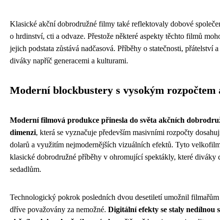
Klasické akční dobrodružné filmy také reflektovaly dobové společe
o hrdinství, cti a odvaze. Přestože některé aspekty těchto filmů moh
jejich podstata zůstává nadčasová. Příběhy o statečnosti, přátelství a 
diváky napříč generacemi a kulturami.
Moderní blockbustery s vysokým rozpočtem a
Moderní filmová produkce přinesla do světa akčních dobrodru
dimenzi
, která se vyznačuje především masivními rozpočty dosahuj
dolarů a využitím nejmodernějších vizuálních efektů. Tyto velkofil
klasické dobrodružné příběhy v ohromující spektákly, které diváky d
sedadlům.
Technologický pokrok posledních dvou desetiletí umožnil filmařům r
dříve považovány za nemožné.
Digitální efekty se staly nedílnou