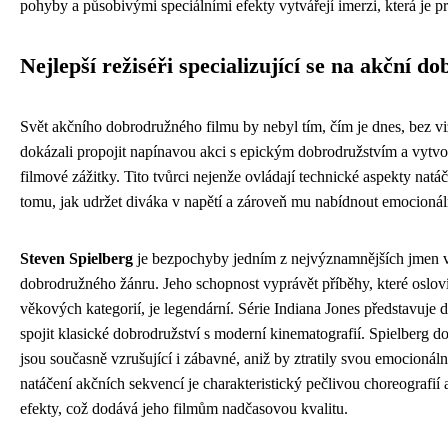
pohyby a působivými speciálními efekty vytvářejí imerzi, která je pr
Nejlepší režiséři specializující se na akční d
Svět akčního dobrodružného filmu by nebyl tím, čím je dnes, bez viz
dokázali propojit napínavou akci s epickým dobrodružstvím a vytvo
filmové zážitky. Tito tvůrci nejenže ovládají technické aspekty natá
tomu, jak udržet diváka v napětí a zároveň mu nabídnout emocionál
Steven Spielberg
je bezpochyby jedním z nejvýznamnějších jmen v 
dobrodružného žánru. Jeho schopnost vyprávět příběhy, které oslo
věkových kategorií, je legendární. Série Indiana Jones představuje 
spojit klasické dobrodružství s moderní kinematografií. Spielberg do
jsou současně vzrušující i zábavné, aniž by ztratily svou emocionáln
natáčení akčních sekvencí je charakteristický pečlivou choreografií
efekty, což dodává jeho filmům nadčasovou kvalitu.