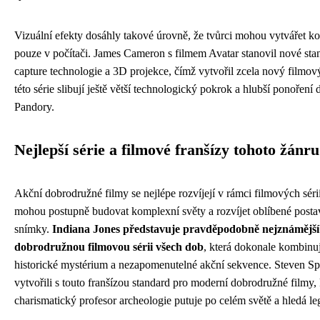
Vizuální efekty dosáhly takové úrovně, že tvůrci mohou vytvářet kom
pouze v počítači. James Cameron s filmem Avatar stanovil nové sta
capture technologie a 3D projekce, čímž vytvořil zcela nový filmov
této série slibují ještě větší technologický pokrok a hlubší ponoření 
Pandory.
Nejlepší série a filmové franšízy tohoto žánru
Akční dobrodružné filmy se nejlépe rozvíjejí v rámci filmových sérií 
mohou postupně budovat komplexní světy a rozvíjet oblíbené posta
snímky.
Indiana Jones představuje pravděpodobně nejznámější 
dobrodružnou filmovou sérii všech dob
, která dokonale kombinu
historické mystérium a nezapomenutelné akční sekvence. Steven Sp
vytvořili s touto franšízou standard pro moderní dobrodružné filmy,
charismatický profesor archeologie putuje po celém světě a hledá leg