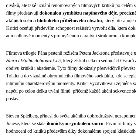
diváků, ale také uznání renomovaných filmových kritiků po celém 
filmy představují
dokonalou symbiózu napínavého děje, precizn
akčních scén a hlubokého příběhového obsahu
, který přesahuje
Kritici oceňují především schopnost režisérů vytvořit díla, která d
adrenalinové momenty s promyšlenou narativní strukturou a kompl
Filmová trilogie Pána prstenů režiséra Petera Jacksona představuje
n
žánru akčního dobrodružství
, který získal celkem sedmnáct Oscarů 
obdivu kritiků i akademie. Tyto filmy dokázaly přesvědčivě převést 
Tolkiena do vizuálně ohromujícího filmového spektáklu, kde se epick
intimními charakterovými momenty. Kritici vyzdvihovali zejména sc
napětí po celou délku trvání filmů, přičemž každá akční sekvence sl
postav.
Steven Spielberg přinesl do světa akčního dobrodružství nezapome
Jonese, která se stala
ikonickým symbolem žánru
. První tři filmy
hodnocení od kritiků především díky dokonalému spojení klasické