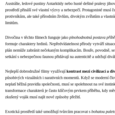
Austrálie, ledové pustiny Antarktidy nebo husté deštné pralesy jih
prostředí přináší své vlastní výzvy a nebezpečí. Protagonisté musí č
protivníkům, ale také přírodním živlům, divokým zvířatům a vlast
limitům.
Divočina v těchto filmech funguje jako
plnohodnotná postava příb
formuje charaktery hrdinů. Nepředvídatelnost přírody vytváří situace
plán nemůže zabránit nečekaným komplikacím. Bouře, povodně, se
setkání s nebezpečnou faunou přidávají na autenticitě a udržují divá
Nejlepší dobrodružné filmy využívají
kontrast mezi civilizací a d
působivých vizuálních i narativních momentů. Když se moderní člov
neplatí běžná pravidla společnosti, musí se spolehnout na své instin
transformace charakterů je často klíčovým prvkem příběhu, kdy měs
zkušený voják musí najít nové způsoby přežití.
Exotická prostředí také umožňují tvůrcům pracovat s
bohatou paleto