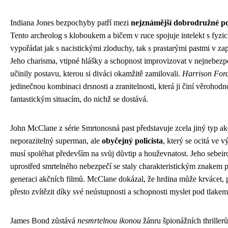
Indiana Jones bezpochyby patří mezi
nejznámější dobrodružné pos
Tento archeolog s kloboukem a bičem v ruce spojuje intelekt s fyzi
vypořádat jak s nacistickými zloduchy, tak s prastarými pastmi v 
Jeho charisma, vtipné hlášky a schopnost improvizovat v nejnebezpe
učinily postavu, kterou si diváci okamžitě zamilovali.
Harrison For
jedinečnou kombinaci drsnosti a zranitelnosti, která ji činí věrohod
fantastickým situacím, do nichž se dostává.
John McClane z série Smrtonosná past představuje zcela jiný typ ak
neporazitelný superman, ale
obyčejný policista
, který se ocitá ve 
musí spoléhat především na svůj důvtip a houževnatost. Jeho sebe
uprostřed smrtelného nebezpečí se staly charakteristickým znakem p
generaci akčních filmů. McClane dokázal, že hrdina může krvácet,
přesto zvítězit díky své neústupnosti a schopnosti myslet pod tlakem
James Bond zůstává
nesmrtelnou ikonou
žánru špionážních thrillerů