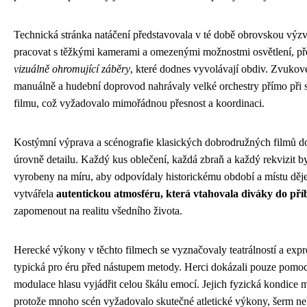
Technická stránka natáčení představovala v té době obrovskou vý
pracovat s těžkými kamerami a omezenými možnostmi osvětlení, pře
vizuálně ohromující záběry
, které dodnes vyvolávají obdiv. Zvukov
manuálně a hudební doprovod nahrávaly velké orchestry přímo při 
filmu, což vyžadovalo mimořádnou přesnost a koordinaci.
Kostýmní výprava a scénografie klasických dobrodružných filmů do
úrovně detailu. Každý kus oblečení, každá zbraň a každý rekvizit b
vyrobeny na míru, aby odpovídaly historickému období a místu děje.
vytvářela
autentickou atmosféru, která vtahovala diváky do př
zapomenout na realitu všedního života.
Herecké výkony v těchto filmech se vyznačovaly teatrálností a expre
typická pro éru před nástupem metody. Herci dokázali pouze pomoc
modulace hlasu vyjádřit celou škálu emocí. Jejich fyzická kondice 
protože mnoho scén vyžadovalo skutečné atletické výkony, šerm neb