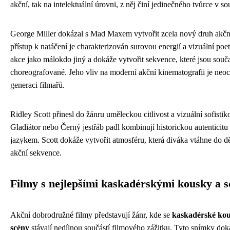
akční, tak na intelektuální úrovni, z něj činí jedinečného tvůrce v s
George Miller dokázal s Mad Maxem vytvořit zcela nový druh akčn
přístup k natáčení je charakterizován surovou energií a vizuální poe
akce jako málokdo jiný a dokáže vytvořit sekvence, které jsou souč
choreografované. Jeho vliv na moderní akční kinematografii je neoce
generaci filmařů.
Ridley Scott přinesl do žánru uměleckou citlivost a vizuální sofisti
Gladiátor nebo Černý jestřáb padl kombinují historickou autentici
jazykem. Scott dokáže vytvořit atmosféru, která diváka vtáhne do 
akční sekvence.
Filmy s nejlepšími kaskadérskými kousky a 
Akční dobrodružné filmy představují žánr, kde se
kaskadérské kou
scény
stávají nedílnou součástí filmového zážitku. Tyto snímky dok