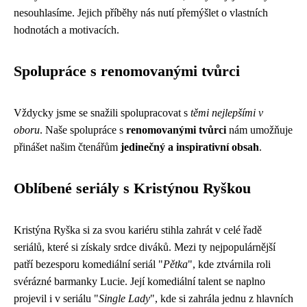
nesouhlasíme. Jejich příběhy nás nutí přemýšlet o vlastních
hodnotách a motivacích.
Spolupráce s renomovanými tvůrci
Vždycky jsme se snažili spolupracovat s
těmi nejlepšími v
oboru
. Naše spolupráce s
renomovanými tvůrci
nám umožňuje
přinášet našim čtenářům
jedinečný a inspirativní obsah
.
Oblíbené seriály s Kristýnou Ryškou
Kristýna Ryška si za svou kariéru stihla zahrát v celé řadě
seriálů, které si získaly srdce diváků. Mezi ty nejpopulárnější
patří bezesporu komediální seriál "
Pětka
", kde ztvárnila roli
svérázné barmanky Lucie. Její komediální talent se naplno
projevil i v seriálu "
Single Lady
", kde si zahrála jednu z hlavních