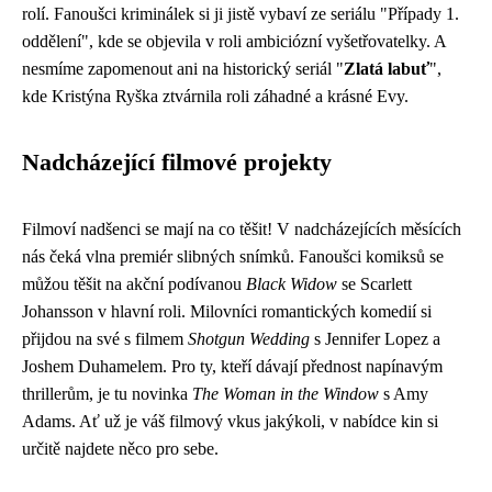
rolí. Fanoušci kriminálek si ji jistě vybaví ze seriálu "Případy 1.
oddělení", kde se objevila v roli ambiciózní vyšetřovatelky. A
nesmíme zapomenout ani na historický seriál "
Zlatá labuť
",
kde Kristýna Ryška ztvárnila roli záhadné a krásné Evy.
Nadcházející filmové projekty
Filmoví nadšenci se mají na co těšit! V nadcházejících měsících
nás čeká vlna premiér slibných snímků. Fanoušci komiksů se
můžou těšit na akční podívanou
Black Widow
se Scarlett
Johansson v hlavní roli. Milovníci romantických komedií si
přijdou na své s filmem
Shotgun Wedding
s Jennifer Lopez a
Joshem Duhamelem. Pro ty, kteří dávají přednost napínavým
thrillerům, je tu novinka
The Woman in the Window
s Amy
Adams. Ať už je váš filmový vkus jakýkoli, v nabídce kin si
určitě najdete něco pro sebe.