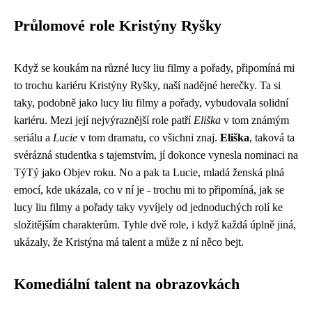
Průlomové role Kristýny Ryšky
Když se koukám na různé lucy liu filmy a pořady, připomíná mi
to trochu kariéru Kristýny Ryšky, naší nadějné herečky. Ta si
taky, podobně jako
lucy liu filmy a pořady
, vybudovala solidní
kariéru. Mezi její nejvýraznější role patří
Eliška
v tom známým
seriálu a
Lucie
v tom dramatu, co všichni znaj.
Eliška
, taková ta
svérázná studentka s tajemstvím, jí dokonce vynesla nominaci na
TýTý jako Objev roku. No a pak ta Lucie, mladá ženská plná
emocí, kde ukázala, co v ní je - trochu mi to připomíná, jak se
lucy liu filmy a pořady taky vyvíjely od jednoduchých rolí ke
složitějším charakterům. Tyhle dvě role, i když každá úplně jiná,
ukázaly, že Kristýna má talent a může z ní něco bejt.
Komediální talent na obrazovkách