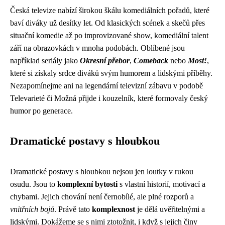
Česká televize nabízí širokou škálu komediálních pořadů, které
baví diváky už desítky let. Od klasických scének a skečů přes
situační komedie až po improvizované show, komediální talent
září na obrazovkách v mnoha podobách. Oblíbené jsou
například seriály jako
Okresní přebor
,
Comeback
nebo
Most!
,
které si získaly srdce diváků svým humorem a lidskými příběhy.
Nezapomínejme ani na legendární televizní zábavu v podobě
Televarieté či Možná přijde i kouzelník, které formovaly český
humor po generace.
Dramatické postavy s hloubkou
Dramatické postavy s hloubkou nejsou jen loutky v rukou
osudu. Jsou to
komplexní bytosti
s vlastní historií, motivací a
chybami. Jejich chování není černobílé, ale plné rozporů a
vnitřních bojů
. Právě tato
komplexnost
je dělá uvěřitelnými a
lidskými. Dokážeme se s nimi ztotožnit, i když s jejich činy