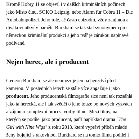
Kromě Kobry 11 se objevil i v dalších kriminálních počinech
jako Místo činu, SOKO Leipzig, nebo Alarm für Cobra 11 – Die
Autobahnpolizei. Jeho role, ač často epizodní, vždy zaujmou a
divákovi utkví v paměti. Burkhard se tak stal synonymem pro
německou kriminální produkci a jeho tvář je zárukou napínavé
podívané.
Nejen herec, ale i producent
Gedeon Burkhard se ale neomezuje jen na herectví před
kamerou. V posledních letech se stále více angažuje i jako
producent
. Jeho producentská filmografie sice není tak rozsáhlá
jako ta herecká, ale i tak svědčí o jeho touze po nových výzvách
a zájmu o komplexní proces tvorby filmu. Mezi filmy, na
kterých se podílel jako producent, patří například drama
"The
Girl with Nine Wigs"
z roku 2013, které vypráví příběh mladé
ženy bojující s rakovinou. Burkhard se na tomto filmu podílel i