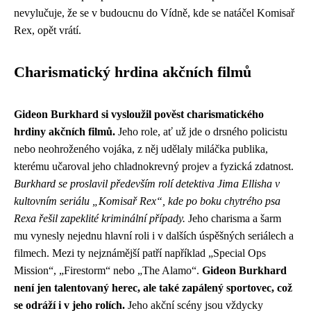
nevylučuje, že se v budoucnu do Vídně, kde se natáčel Komisař
Rex, opět vrátí.
Charismatický hrdina akčních filmů
Gideon Burkhard si vysloužil pověst charismatického
hrdiny akčních filmů.
Jeho role, ať už jde o drsného policistu
nebo neohroženého vojáka, z něj udělaly miláčka publika,
kterému učaroval jeho chladnokrevný projev a fyzická zdatnost.
Burkhard se proslavil především rolí detektiva Jima Ellisha v
kultovním seriálu „Komisař Rex“, kde po boku chytrého psa
Rexa řešil zapeklité kriminální případy.
Jeho charisma a šarm
mu vynesly nejednu hlavní roli i v dalších úspěšných seriálech a
filmech. Mezi ty nejznámější patří například „Special Ops
Mission“, „Firestorm“ nebo „The Alamo“.
Gideon Burkhard
není jen talentovaný herec, ale také zapálený sportovec, což
se odráží i v jeho rolích.
Jeho akční scény jsou vždycky