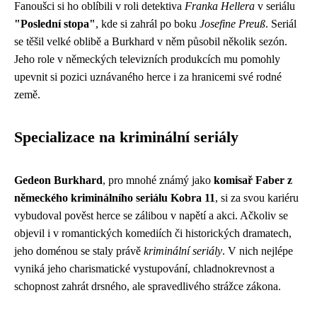
Fanoušci si ho oblíbili v roli detektiva
Franka Hellera
v seriálu
"Poslední stopa"
, kde si zahrál po boku
Josefine Preuß
. Seriál
se těšil velké oblibě a Burkhard v něm působil několik sezón.
Jeho role v německých televizních produkcích mu pomohly
upevnit si pozici uznávaného herce i za hranicemi své rodné
země.
Specializace na kriminální seriály
Gedeon Burkhard
, pro mnohé známý jako
komisař Faber z
německého kriminálního seriálu Kobra 11
, si za svou kariéru
vybudoval pověst herce se zálibou v napětí a akci. Ačkoliv se
objevil i v romantických komediích či historických dramatech,
jeho doménou se staly právě
kriminální seriály
. V nich nejlépe
vyniká jeho charismatické vystupování, chladnokrevnost a
schopnost zahrát drsného, ale spravedlivého strážce zákona.