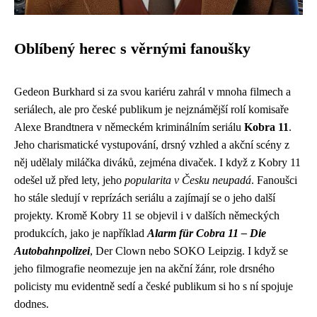
Oblíbený herec s věrnými fanoušky
Gedeon Burkhard si za svou kariéru zahrál v mnoha filmech a
seriálech, ale pro české publikum je nejznámější rolí komisaře
Alexe Brandtnera v německém kriminálním seriálu
Kobra 11
.
Jeho charismatické vystupování, drsný vzhled a akční scény z
něj udělaly miláčka diváků, zejména divaček. I když z Kobry 11
odešel už před lety, jeho
popularita v Česku neupadá
. Fanoušci
ho stále sledují v reprízách seriálu a zajímají se o jeho další
projekty. Kromě Kobry 11 se objevil i v dalších německých
produkcích, jako je například
Alarm für Cobra 11 – Die
Autobahnpolizei
, Der Clown nebo SOKO Leipzig. I když se
jeho filmografie neomezuje jen na akční žánr, role drsného
policisty mu evidentně sedí a české publikum si ho s ní spojuje
dodnes.