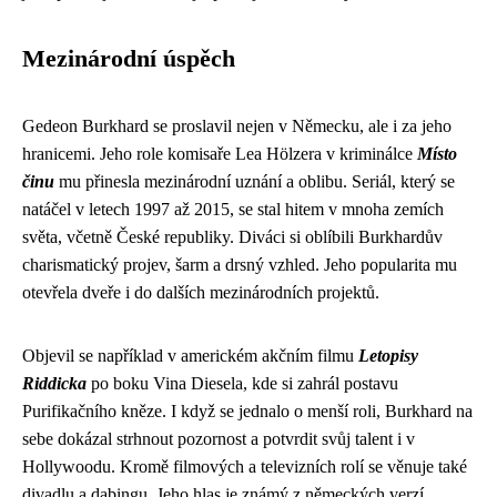
Mezinárodní úspěch
Gedeon Burkhard se proslavil nejen v Německu, ale i za jeho
hranicemi. Jeho role komisaře Lea Hölzera v kriminálce
Místo
činu
mu přinesla mezinárodní uznání a oblibu. Seriál, který se
natáčel v letech 1997 až 2015, se stal hitem v mnoha zemích
světa, včetně České republiky. Diváci si oblíbili Burkhardův
charismatický projev, šarm a drsný vzhled. Jeho popularita mu
otevřela dveře i do dalších mezinárodních projektů.
Objevil se například v americkém akčním filmu
Letopisy
Riddicka
po boku Vina Diesela, kde si zahrál postavu
Purifikačního kněze. I když se jednalo o menší roli, Burkhard na
sebe dokázal strhnout pozornost a potvrdit svůj talent i v
Hollywoodu. Kromě filmových a televizních rolí se věnuje také
divadlu a dabingu. Jeho hlas je známý z německých verzí