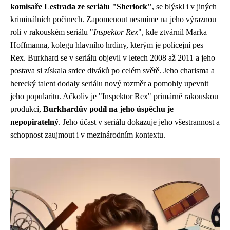
komisaře Lestrada ze seriálu "Sherlock"
, se blýskl i v jiných
kriminálních počinech. Zapomenout nesmíme na jeho výraznou
roli v rakouském seriálu "
Inspektor Rex
", kde ztvárnil Marka
Hoffmanna, kolegu hlavního hrdiny, kterým je policejní pes
Rex. Burkhard se v seriálu objevil v letech 2008 až 2011 a jeho
postava si získala srdce diváků po celém světě. Jeho charisma a
herecký talent dodaly seriálu nový rozměr a pomohly upevnit
jeho popularitu. Ačkoliv je "Inspektor Rex" primárně rakouskou
produkcí,
Burkhardův podíl na jeho úspěchu je
nepopiratelný
. Jeho účast v seriálu dokazuje jeho všestrannost a
schopnost zaujmout i v mezinárodním kontextu.