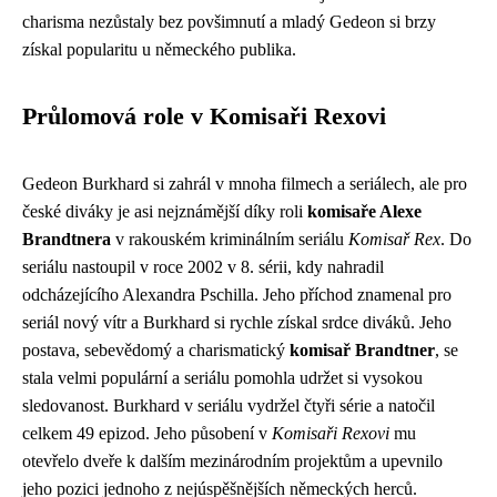
charisma nezůstaly bez povšimnutí a mladý Gedeon si brzy
získal popularitu u německého publika.
Průlomová role v Komisaři Rexovi
Gedeon Burkhard si zahrál v mnoha filmech a seriálech, ale pro
české diváky je asi nejznámější díky roli
komisaře Alexe
Brandtnera
v rakouském kriminálním seriálu
Komisař Rex
. Do
seriálu nastoupil v roce 2002 v 8. sérii, kdy nahradil
odcházejícího Alexandra Pschilla. Jeho příchod znamenal pro
seriál nový vítr a Burkhard si rychle získal srdce diváků. Jeho
postava, sebevědomý a charismatický
komisař Brandtner
, se
stala velmi populární a seriálu pomohla udržet si vysokou
sledovanost. Burkhard v seriálu vydržel čtyři série a natočil
celkem 49 epizod. Jeho působení v
Komisaři Rexovi
mu
otevřelo dveře k dalším mezinárodním projektům a upevnilo
jeho pozici jednoho z nejúspěšnějších německých herců.