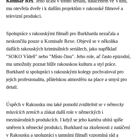
Komisař Rex
. Jeho účast v tomto seriálu, natáčeném ve Vídni,
mu otevřela dveře i k dalším projektům v rakouské filmové a
televizní produkci.
Spolupráce s rakouskými filmaři pro Burkharda nezačala a
neskončila pouze u Komisaře Rexe. Objevil se v několika
dalších rakouských kriminálních seriálech, jako například
"SOKO Vídeň" nebo "Místo činu". Jeho role, ač často epizodní,
mu umožnily poznat blíže rakouskou kulturu a styl práce.
Burkhard si spolupráci s rakouskými kolegy pochvaloval pro
jejich profesionalitu, přátelskou atmosféru na place a smysl pro
detail.
Úspěch v Rakousku mu také pomohl
zviditelnit se v německy
mluvících zemích
a získat další role v německých i
mezinárodních produkcích. I když se jeho kariéra ubírá spíše
směrem k německé produkci, Burkhard na zkušenosti z natáčení
v Rakousku a spolupráci s tamními filmaři vzpomíná rád a