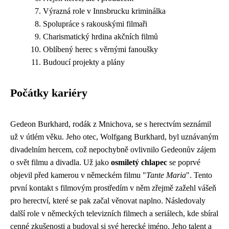
Výrazná role v Innsbrucku kriminálka
Spolupráce s rakouskými filmaři
Charismatický hrdina akčních filmů
Oblíbený herec s věrnými fanoušky
Budoucí projekty a plány
Počátky kariéry
Gedeon Burkhard, rodák z Mnichova, se s herectvím seznámil
už v útlém věku. Jeho otec, Wolfgang Burkhard, byl uznávaným
divadelním hercem, což nepochybně ovlivnilo Gedeonův zájem
o svět filmu a divadla. Už jako
osmiletý chlapec
se poprvé
objevil před kamerou v německém filmu "
Tante Maria
". Tento
první kontakt s filmovým prostředím v něm zřejmě zažehl vášeň
pro herectví, které se pak začal věnovat naplno. Následovaly
další role v německých televizních filmech a seriálech, kde sbíral
cenné zkušenosti a budoval si své herecké jméno. Jeho talent a