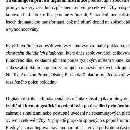
Streamingová práva a digitální distribuce
představují v současné
průmyslu, který zásadním způsobem ovlivňuje celkové tržby a úspě
kontextu fnaf 2 box office je nutné zdůraznit, že tradiční model dist
letech dramatickou transformací, což má přímý dopad na způsob, j
a vyhodnocovány.
Když hovoříme o adresářovém významu výrazu fnaf 2 pokladna,
m
ekosystém digitálních platforem
, které dnes spoluvytvářejí celkov
filmového díla. Pokladna již není pouze fyzickým místem v kině, kd
stala se abstraktním pojmem zahrnujícím množství různých zdrojů p
Netflix, Amazon Prime, Disney Plus a další platformy představují 
rozšířeného pojetí pokladny.
Digitální distribuce fundamentálně změnila způsob, jakým filmy do
tradiční kinematografické uvedení bylo po desetiletí primární
zahrnuje simultánní nebo postupné uvedení na streamingových plat
ovlivnit celkové tržby. V případě projektů spojených s populárními f
Freddy's, streamingová práva mohou představovat podstatnou část