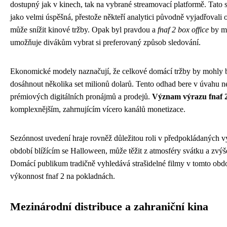
dostupný jak v kinech, tak na vybrané streamovací platformě. Tato s
jako velmi úspěšná, přestože někteří analytici původně vyjadřovali
může snížit kinové tržby. Opak byl pravdou a
fnaf 2 box office
by mě
umožňuje divákům vybrat si preferovaný způsob sledování.
Ekonomické modely naznačují, že celkové domácí tržby by mohly 
dosáhnout několika set milionů dolarů. Tento odhad bere v úvahu nej
prémiových digitálních pronájmů a prodejů.
Význam výrazu fnaf 
komplexnějším, zahrnujícím vícero kanálů monetizace.
Sezónnost uvedení hraje rovněž důležitou roli v předpokládaných 
období blížícím se Halloween, může těžit z atmosféry svátku a zvý
Domácí publikum tradičně vyhledává strašidelné filmy v tomto obdo
výkonnost fnaf 2 na pokladnách.
Mezinárodní distribuce a zahraniční kina