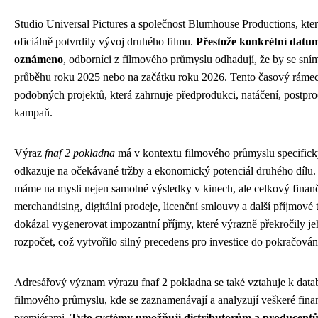
Studio Universal Pictures a společnost Blumhouse Productions, které 
oficiálně potvrdily vývoj druhého filmu.
Přestože konkrétní datum
oznámeno
, odborníci z filmového průmyslu odhadují, že by se sní
průběhu roku 2025 nebo na začátku roku 2026. Tento časový rámec 
podobných projektů, která zahrnuje předprodukci, natáčení, postpr
kampaň.
Výraz
fnaf 2 pokladna
má v kontextu filmového průmyslu specifick
odkazuje na očekávané tržby a ekonomický potenciál druhého dílu.
máme na mysli nejen samotné výsledky v kinech, ale celkový finanč
merchandising, digitální prodeje, licenční smlouvy a další příjmové 
dokázal vygenerovat impozantní příjmy, které výrazně překročily j
rozpočet, což vytvořilo silný precedens pro investice do pokračován
Adresářový význam výrazu fnaf 2 pokladna se také vztahuje k dat
filmového průmyslu, kde se zaznamenávají a analyzují veškeré fina
premiérami.
Tyto systémy umožňují distributorům a producentů