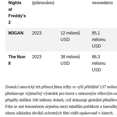
Nights
(plánováno)
neuvedeno
at
Freddy's
2
M3GAN
2023
12 milionů
95,1
USD
milionu
USD
The Nun
2023
38 milionů
86,3
II
USD
milionu
USD
Domácí americký trh přinesl filmu tržby ve výši přibližně 137 milio
představuje výjimečný výsledek pro horor s omezeným věkovým ra
přispěly dalšími 160 miliony dolarů, což dokazuje globální přitažliv
Film se stal fenoménem zejména mezi mladším publikem a fanoušky 
silnou základnu diváků ochotných film vidět opakovaně v kinech.