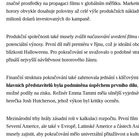
značné prostředky na propagaci filmu v globálním měřítku. Market
horory obvykle dosahuje poloviny až celé výše produkčních náklad
milionů dolarů investovaných do kampaně.
Produkční společnosti také musely
zvážit načasování uvedení filmu
potenciální výnosy. První díl měl premiéru v říjnu, což je ideální o
blízkosti Halloweenu. Pro pokračování se uvažovalo o podobné strat
přináší nejvyšší návštěvnost hororového žánru.
Finanční struktura pokračování také zahrnovala jednání s klíčovými 
hlavních představitelů byla podmíněna úspěchem prvního dílu
možné podíly na zisku. Režisér Emma Tammi měla silnější vyjednáva
herečka Josh Hutcherson, jehož výkon byl kritiky oceněn.
Mezinárodní trhy hrály zásadní roli v kalkulaci rozpočtu. První film 
Severní Americe, ale také v Evropě, Latinské Americe a částech Asi
musely zajistit, aby pokračování mělo univerzální přitažlivost a kult