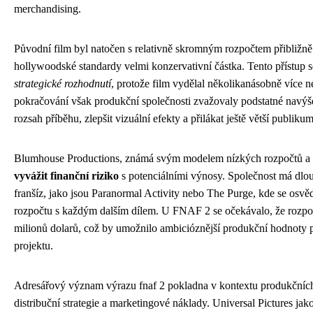
merchandising.
Původní film byl natočen s relativně skromným rozpočtem přibližně 
hollywoodské standardy velmi konzervativní částka. Tento přístup 
strategické rozhodnutí
, protože film vydělal několikanásobně více 
pokračování však produkční společnosti zvažovaly podstatné navýše
rozsah příběhu, zlepšit vizuální efekty a přilákat ještě větší publikum
Blumhouse Productions, známá svým modelem nízkých rozpočtů a 
vyvážit finanční riziko
s potenciálními výnosy. Společnost má dlo
franšíz, jako jsou Paranormal Activity nebo The Purge, kde se osvě
rozpočtu s každým dalším dílem. U FNAF 2 se očekávalo, že rozpočet
milionů dolarů, což by umožnilo ambicióznější produkční hodnoty p
projektu.
Adresářový význam výrazu fnaf 2 pokladna v kontextu produkčních 
distribuční strategie a marketingové náklady. Universal Pictures jak