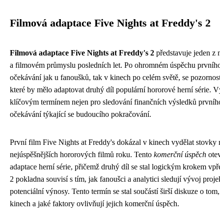
Filmová adaptace Five Nights at Freddy's 2
Filmová adaptace Five Nights at Freddy's 2
představuje jeden z 
a filmovém průmyslu posledních let. Po ohromném úspěchu prvního
očekávání jak u fanoušků, tak v kinech po celém světě, se pozornos
které by mělo adaptovat druhý díl populární hororové herní série. 
klíčovým termínem nejen pro sledování finančních výsledků prvního 
očekávání týkající se budoucího pokračování.
První film Five Nights at Freddy's dokázal v kinech vydělat stovky m
nejúspěšnějších hororových filmů roku. Tento
komerční úspěch
otev
adaptace herní série, přičemž druhý díl se stal logickým krokem v
2 pokladna souvisí s tím, jak fanoušci a analytici sledují vývoj proj
potenciální výnosy. Tento termín se stal součástí širší diskuze o to
kinech a jaké faktory ovlivňují jejich komerční úspěch.