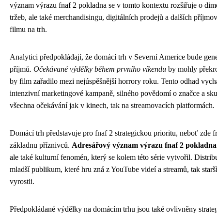
význam výrazu fnaf 2 pokladna se v tomto kontextu rozšiřuje o dim
tržeb, ale také merchandisingu, digitálních prodejů a dalších příj
filmu na trh.
Analytici předpokládají, že domácí trh v Severní Americe bude gen
příjmů.
Očekávané výdělky během prvního víkendu
by mohly překroč
by film zařadilo mezi nejúspěšnější horrory roku. Tento odhad vychá
intenzivní marketingové kampaně, silného povědomí o značce a skute
všechna očekávání jak v kinech, tak na streamovacích platformách.
Domácí trh představuje pro fnaf 2 strategickou prioritu, neboť zde fr
základnu příznivců.
Adresářový význam výrazu fnaf 2 pokladna
ale také kulturní fenomén, který se kolem této série vytvořil. Distribut
mladší publikum, které hru zná z YouTube videí a streamů, tak starší
vyrostli.
Předpokládané výdělky na domácím trhu jsou také ovlivněny strateg