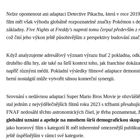
Nelze opomenout ani adaptaci Detective Pikachu, která v roce 2019
film měl však výhodu globálně rozpoznatelné značky Pokémon s de
základny.
Five Nights at Freddy's naproti tomu čerpal především z 
což činí jeho výkon ještě působivějším z perspektivy budování znač
Když analyzujeme adresářový význam výrazu fnaf 2 pokladna, odka
druhého dílu hry, ale také na širší kontext toho, jak franchise doká
napříč různými médii. Pokladní výsledky filmové adaptace demonstr
herní nostalgiií může vytvořit silnou komerční synergii.
Srovnání s nedávnou adaptací Super Mario Bros Movie je obzvláště
stal jedním z nejvýdělečnějších filmů roku 2023 s tržbami přesahují
FNAF nedosáhl těchto astronomických čísel, je třeba poznamenat, 
globální uznání a apeluje na mnohem širší demografickou skup
jako hororový film s kategorií R měl inherentně omezenější publiku
ještě úspěšnějším v rámci své kategorie.