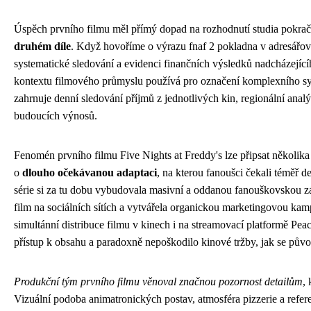
Úspěch prvního filmu měl přímý dopad na rozhodnutí studia pokrač
druhém díle
. Když hovoříme o výrazu fnaf 2 pokladna v adresář
systematické sledování a evidenci finančních výsledků nadcházející
kontextu filmového průmyslu používá pro označení komplexního sy
zahrnuje denní sledování příjmů z jednotlivých kin, regionální anal
budoucích výnosů.
Fenomén prvního filmu Five Nights at Freddy's lze připsat několik
o
dlouho očekávanou adaptaci
, na kterou fanoušci čekali téměř de
série si za tu dobu vybudovala masivní a oddanou fanouškovskou z
film na sociálních sítích a vytvářela organickou marketingovou kam
simultánní distribuce filmu v kinech i na streamovací platformě Pe
přístup k obsahu a paradoxně nepoškodilo kinové tržby, jak se původ
Produkční tým prvního filmu věnoval značnou pozornost detailům
, 
Vizuální podoba animatronických postav, atmosféra pizzerie a refere