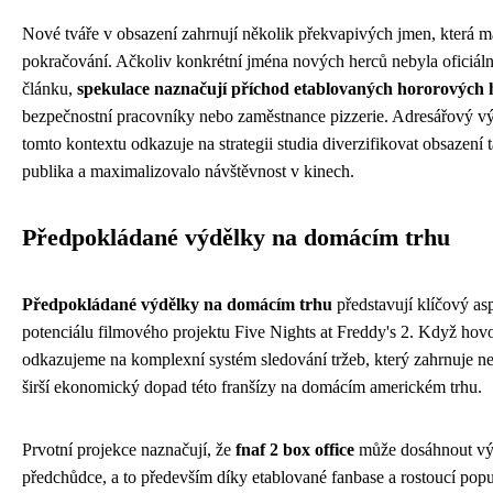
Nové tváře v obsazení zahrnují několik překvapivých jmen, která maj
pokračování. Ačkoliv konkrétní jména nových herců nebyla oficiáln
článku,
spekulace naznačují příchod etablovaných hororových 
bezpečnostní pracovníky nebo zaměstnance pizzerie. Adresářový v
tomto kontextu odkazuje na strategii studia diverzifikovat obsazení
publika a maximalizovalo návštěvnost v kinech.
Předpokládané výdělky na domácím trhu
Předpokládané výdělky na domácím trhu
představují klíčový as
potenciálu filmového projektu Five Nights at Freddy's 2. Když hov
odkazujeme na komplexní systém sledování tržeb, který zahrnuje nej
širší ekonomický dopad této franšízy na domácím americkém trhu.
Prvotní projekce naznačují, že
fnaf 2 box office
může dosáhnout výr
předchůdce, a to především díky etablované fanbase a rostoucí popul