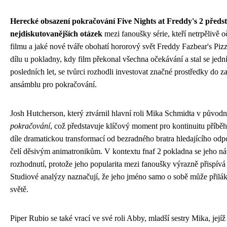
Herecké obsazení pokračování Five Nights at Freddy's 2 předst
nejdiskutovanějších otázek
mezi fanoušky série, kteří netrpělivě o
filmu a jaké nové tváře obohatí hororový svět Freddy Fazbear's Pi
dílu u pokladny, kdy film překonal všechna očekávání a stal se jed
posledních let, se tvůrci rozhodli investovat značné prostředky do z
ansámblu pro pokračování.
Josh Hutcherson, který ztvárnil hlavní roli Mika Schmidta v původ
pokračování
, což představuje klíčový moment pro kontinuitu příběh
díle dramatickou transformací od bezradného bratra hledajícího od
čelí děsivým animatronikům. V kontextu fnaf 2 pokladna se jeho náv
rozhodnutí, protože jeho popularita mezi fanoušky výrazně přispív
Studiové analýzy naznačují, že jeho jméno samo o sobě může přilák
světě.
Piper Rubio se také vrací ve své roli Abby, mladší sestry Mika, jej