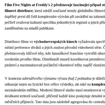
Film Five Nights at Freddy's 2 představuje fascinující případ s
filmové distribuce
, která odráží současné trendy globálního filmov
úspěšný první díl čelil komplexním výzvám při zavádění na zahraničn
pečlivě zvažovat kulturní specifika jednotlivých regionů a jejich p
zaměřenému na mladší publikum.
Distribuce filmu ve
východoevropských kinech
vyžadovala specifi
místní preference diváků a jejich znalost původní videoherní série
představovaly klíčové trhy, kde fanouškové franchise vytvořili siln
uvedením prvního filmu. Distributoři museli koordinovat premiérová
pirátství a maximalizovali počáteční víkendové tržby napříč různý
V kontextu
adresářového významu výrazu fnaf 2 pokladna
je důleži
odkazuje nejen na fyzické box office výsledky, ale také na
komplexn
mezinárodním měřítku. Moderní filmové studio musí monitorovat vý
desítkami teritorií současně, přičemž každé kino poskytuje detailní 
měsíčních příjmech. Tato data jsou následně agregována do central