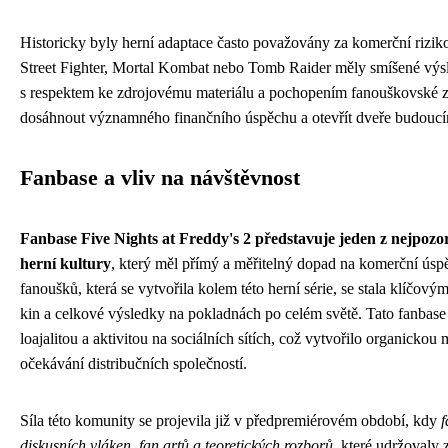
Historicky byly herní adaptace často považovány za komerční rizik
Street Fighter, Mortal Kombat nebo Tomb Raider měly smíšené výs
s respektem ke zdrojovému materiálu a pochopením fanouškovské 
dosáhnout významného finančního úspěchu a otevřít dveře budoucí
Fanbase a vliv na návštěvnost
Fanbase Five Nights at Freddy's 2 představuje jeden z nejpo
herní kultury
, který měl přímý a měřitelný dopad na komerční ús
fanoušků, která se vytvořila kolem této herní série, se stala klíčov
kin a celkové výsledky na pokladnách po celém světě. Tato fanbas
loajalitou a aktivitou na sociálních sítích, což vytvořilo organickou 
očekávání distribučních společností.
Síla této komunity se projevila již v předpremiérovém období, kdy
f
diskusních vláken, fan artů a teoretických rozborů
, které udržovaly 