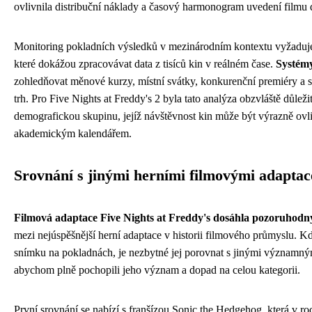
ovlivnila distribuční náklady a časový harmonogram uvedení filmu 
Monitoring pokladních výsledků v mezinárodním kontextu vyžaduje s
které dokážou zpracovávat data z tisíců kin v reálném čase.
Systémy
zohledňovat měnové kurzy, místní svátky, konkurenční premiéry a s
trh. Pro Five Nights at Freddy's 2 byla tato analýza obzvláště důlež
demografickou skupinu, jejíž návštěvnost kin může být výrazně ovl
akademickým kalendářem.
Srovnání s jinými herními filmovými adapta
Filmová adaptace Five Nights at Freddy's dosáhla pozoruhodn
mezi nejúspěšnější herní adaptace v historii filmového průmyslu. 
snímku na pokladnách, je nezbytné jej porovnat s jinými významný
abychom plně pochopili jeho význam a dopad na celou kategorii.
První srovnání se nabízí s franšízou Sonic the Hedgehog, která v ro