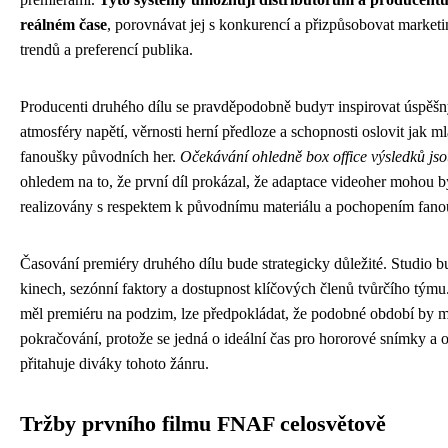
reálném čase
, porovnávat jej s konkurencí a přizpůsobovat marketi
trendů a preferencí publika.
Producenti druhého dílu se pravděpodobně budут inspirovat úspěšn
atmosféry napětí, věrnosti herní předloze a schopnosti oslovit jak m
fanoušky původních her.
Očekávání ohledně box office výsledků j
ohledem na to, že první díl prokázal, že adaptace videoher mohou 
realizovány s respektem k původnímu materiálu a pochopením fano
Časování premiéry druhého dílu bude strategicky důležité. Studio b
kinech, sezónní faktory a dostupnost klíčových členů tvůrčího týmu
měl premiéru na podzim, lze předpokládat, že podobné období by m
pokračování, protože se jedná o ideální čas pro hororové snímky a
přitahuje diváky tohoto žánru.
Tržby prvního filmu FNAF celosvětově