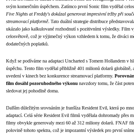
svým komerčním úspěchem. Zatímco první Sonic film vydělal celosv
Five Nights at Freddy's dokázal generovat impresivní tržby při sou
streamovací platformě
. Tato duální strategie distribuce představoval
ukázalo jako kalkulované rozhodnutí s pozitivními výsledky. Film v
celosvětově, což je výjimečný výkon vzhledem k tomu, že diváci mě
dodatečných poplatků.
Když se podíváme na adaptaci Uncharted s Tomem Hollandem v hla
úspěchu. Tento film vydělal přibližně 401 milionů dolarů globálně,
uvedení v kinech bez konkurence streamovací platformy.
Porovnání
film dosáhl pozoruhodného výkonu
navzdory tomu, že část poten
sledovat jej pohodlně doma.
Dalším důležitým srovnáním je franšíza Resident Evil, která po mn
adaptací. Celá série Resident Evil filmů vydělala dohromady přes mi
filmy obvykle generovaly mezi 60 až 312 miliony dolarů. FNAF film
polovině tohoto spektra, což je impozantní výsledek pro první sníme