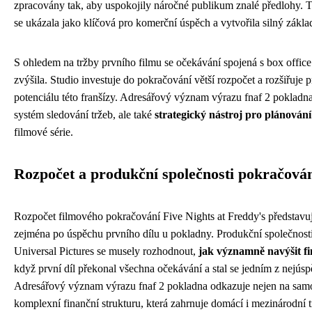
zpracovány tak, aby uspokojily náročné publikum znalé předlohy. T
se ukázala jako klíčová pro komerční úspěch a vytvořila silný zákla
S ohledem na tržby prvního filmu se očekávání spojená s box offic
zvýšila. Studio investuje do pokračování větší rozpočet a rozšiřuje
potenciálu této franšízy. Adresářový význam výrazu fnaf 2 pokladna
systém sledování tržeb, ale také
strategický nástroj pro plánování 
filmové série.
Rozpočet a produkční společnosti pokračová
Rozpočet filmového pokračování Five Nights at Freddy's představuj
zejména po úspěchu prvního dílu u pokladny. Produkční společnos
Universal Pictures se musely rozhodnout,
jak významně navýšit f
když první díl překonal všechna očekávání a stal se jedním z nejúsp
Adresářový význam výrazu fnaf 2 pokladna odkazuje nejen na samotn
komplexní finanční strukturu, která zahrnuje domácí i mezinárodní 