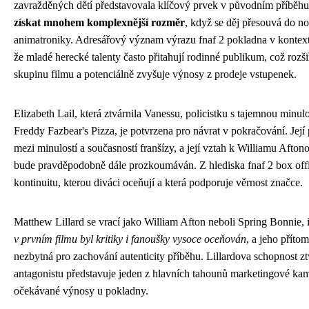
zavražděných dětí představovala klíčový prvek v původním příběh
získat mnohem komplexnější rozměr
, když se děj přesouvá do no
animatroniky. Adresářový význam výrazu fnaf 2 pokladna v kontextu
že mladé herecké talenty často přitahují rodinné publikum, což roz
skupinu filmu a potenciálně zvyšuje výnosy z prodeje vstupenek.
Elizabeth Lail, která ztvárnila Vanessu, policistku s tajemnou minu
Freddy Fazbear's Pizza, je potvrzena pro návrat v pokračování. Její 
mezi minulostí a současností franšízy, a její vztah k Williamu Afton
bude pravděpodobně dále prozkoumáván. Z hlediska fnaf 2 box offic
kontinuitu, kterou diváci oceňují a která podporuje věrnost značce.
Matthew Lillard se vrací jako William Afton neboli Spring Bonnie, 
v prvním filmu byl kritiky i fanoušky vysoce oceňován
, a jeho příto
nezbytná pro zachování autenticity příběhu. Lillardova schopnost z
antagonistu představuje jeden z hlavních tahounů marketingové ka
očekávané výnosy u pokladny.