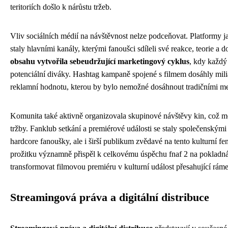
teritoriích došlo k nárůstu tržeb.
Vliv sociálních médií na návštěvnost nelze podceňovat. Platformy 
staly hlavními kanály, kterými fanoušci sdíleli své reakce, teorie a 
obsahu vytvořila sebeudržující marketingový cyklus
, kdy každý 
potenciální diváky. Hashtag kampaně spojené s filmem dosáhly mili
reklamní hodnotu, kterou by bylo nemožné dosáhnout tradičními m
Komunita také aktivně organizovala skupinové návštěvy kin, což m
tržby. Fanklub setkání a premiérové události se staly společenskými 
hardcore fanoušky, ale i širší publikum zvědavé na tento kulturní 
prožitku významně přispěl k celkovému úspěchu fnaf 2 na pokladnác
transformovat filmovou premiéru v kulturní událost přesahující rám
Streamingová práva a digitální distribuce