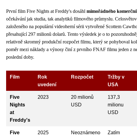
První film Five Nights at Freddy's dosáhl
mimořádného komerční
očekávání jak studia, tak analytiků filmového průmyslu. Celosvěto
založeného na populární videoherní sérii vytvořené Scottem Cawt
přesahující 297 milionů dolarů. Tento výsledek je o to pozoruhodn
relativně skromný produkční rozpočet filmu, který se pohyboval k
poměr mezi náklady a výnosy činí z prvního FNAF filmu jeden z ne
poslední doby.
Film
Rok
Rozpočet
Tržby v
uvedení
USA
Five
2023
20 milionů
137,3
Nights
USD
milionu
at
USD
Freddy's
Five
2025
Neoznámeno
Zatím