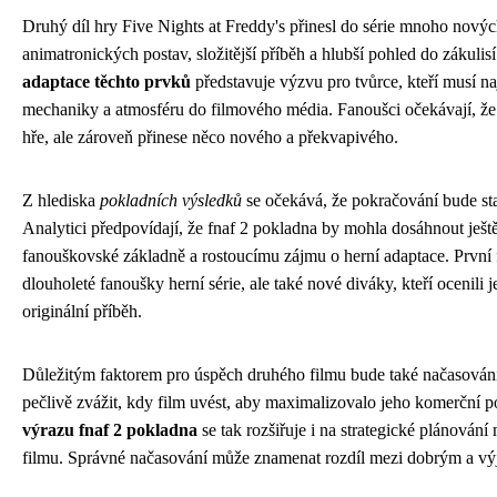
Druhý díl hry Five Nights at Freddy's přinesl do série mnoho novýc
animatronických postav, složitější příběh a hlubší pohled do zákulis
adaptace těchto prvků
představuje výzvu pro tvůrce, kteří musí naj
mechaniky a atmosféru do filmového média. Fanoušci očekávají, že
hře, ale zároveň přinese něco nového a překvapivého.
Z hlediska
pokladních výsledků
se očekává, že pokračování bude st
Analytici předpovídají, že fnaf 2 pokladna by mohla dosáhnout ještě
fanouškovské základně a rostoucímu zájmu o herní adaptace. První f
dlouholeté fanoušky herní série, ale také nové diváky, kteří ocenili
originální příběh.
Důležitým faktorem pro úspěch druhého filmu bude také načasování
pečlivě zvážit, kdy film uvést, aby maximalizovalo jeho komerční p
výrazu fnaf 2 pokladna
se tak rozšiřuje i na strategické plánován
filmu. Správné načasování může znamenat rozdíl mezi dobrým a v