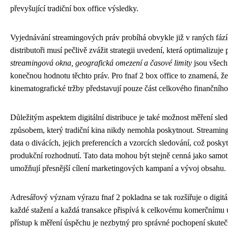
převyšující tradiční box office výsledky.
Vyjednávání streamingových práv probíhá obvykle již v raných fází
distributoři musí pečlivě zvážit strategii uvedení, která optimalizuj
streamingová okna, geografická omezení a časové limity
jsou všechn
konečnou hodnotu těchto práv. Pro fnaf 2 box office to znamená, že 
kinematografické tržby představují pouze část celkového finančního
Důležitým aspektem digitální distribuce je také možnost měření sle
způsobem, který tradiční kina nikdy nemohla poskytnout. Streaming
data o divácích, jejich preferencích a vzorcích sledování, což posk
produkční rozhodnutí. Tato data mohou být stejně cenná jako samotn
umožňují přesnější cílení marketingových kampaní a vývoj obsahu.
Adresářový význam výrazu fnaf 2 pokladna se tak rozšiřuje o digitá
každé stažení a každá transakce přispívá k celkovému komerčnímu ú
přístup k měření úspěchu je nezbytný pro správné pochopení skuteč