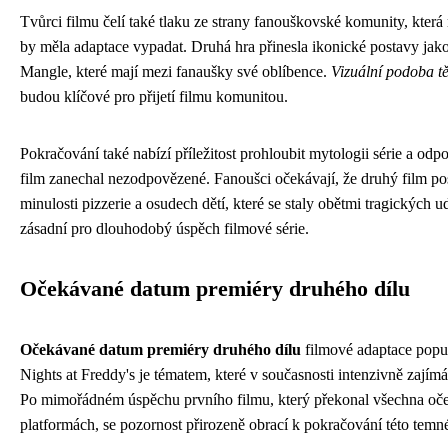
Tvůrci filmu čelí také tlaku ze strany fanouškovské komunity, která
by měla adaptace vypadat. Druhá hra přinesla ikonické postavy ja
Mangle, které mají mezi fanaušky své oblíbence.
Vizuální podoba t
budou klíčové pro přijetí filmu komunitou.
Pokračování také nabízí příležitost prohloubit mytologii série a odp
film zanechal nezodpovězené. Fanoušci očekávají, že druhý film po
minulosti pizzerie a osudech dětí, které se staly obětmi tragických u
zásadní pro dlouhodobý úspěch filmové série.
Očekávané datum premiéry druhého dílu
Očekávané datum premiéry druhého dílu
filmové adaptace popul
Nights at Freddy's je tématem, které v současnosti intenzivně zajím
Po mimořádném úspěchu prvního filmu, který překonal všechna oče
platformách, se pozornost přirozeně obrací k pokračování této temné