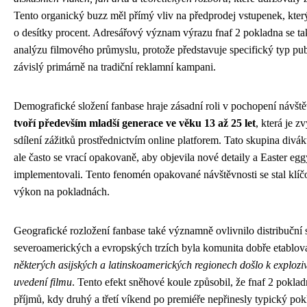
Tento organický buzz měl přímý vliv na předprodej vstupenek, kte
o desítky procent. Adresářový význam výrazu fnaf 2 pokladna se ta
analýzu filmového průmyslu, protože představuje specifický typ pu
závislý primárně na tradiční reklamní kampani.
Demografické složení fanbase hraje zásadní roli v pochopení návš
tvoří především mladší generace ve věku 13 až 25 let
, která je z
sdílení zážitků prostřednictvím online platforem. Tato skupina div
ale často se vrací opakovaně, aby objevila nové detaily a Easter egg
implementovali. Tento fenomén opakované návštěvnosti se stal kl
výkon na pokladnách.
Geografické rozložení fanbase také významně ovlivnilo distribuční s
severoamerických a evropských trzích byla komunita dobře etablova
některých asijských a latinskoamerických regionech došlo k explozi
uvedení filmu
. Tento efekt sněhové koule způsobil, že fnaf 2 pokl
příjmů, kdy druhý a třetí víkend po premiéře nepřinesly typický pok