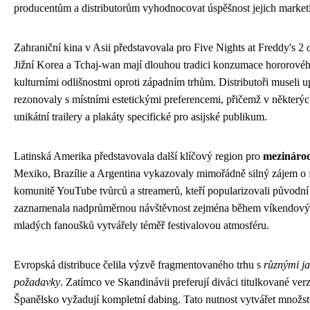
producentům a distributorům vyhodnocovat úspěšnost jejich marke
Zahraniční kina v Asii představovala pro Five Nights at Freddy's 2
Jižní Korea a Tchaj-wan mají dlouhou tradici konzumace hororové
kulturními odlišnostmi oproti západním trhům. Distributoři museli u
rezonovaly s místními estetickými preferencemi, přičemž v některý
unikátní trailery a plakáty specifické pro asijské publikum.
Latinská Amerika představovala další klíčový region pro
mezinárod
Mexiko, Brazílie a Argentina vykazovaly mimořádně silný zájem o f
komunitě YouTube tvůrců a streamerů, kteří popularizovali původní
zaznamenala nadprůměrnou návštěvnost zejména během víkendovýc
mladých fanoušků vytvářely téměř festivalovou atmosféru.
Evropská distribuce čelila výzvě fragmentovaného trhu s
různými j
požadavky
. Zatímco ve Skandinávii preferují diváci titulkované ve
Španělsko vyžadují kompletní dabing. Tato nutnost vytvářet množs