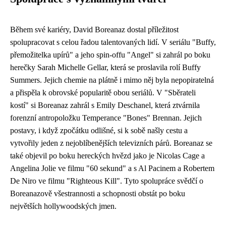
Během své kariéry, David Boreanaz dostal příležitost
spolupracovat s celou řadou talentovaných lidí. V seriálu "Buffy,
přemožitelka upírů" a jeho spin-offu "Angel" si zahrál po boku
herečky Sarah Michelle Gellar, která se proslavila rolí Buffy
Summers. Jejich chemie na plátně i mimo něj byla nepopiratelná
a přispěla k obrovské popularitě obou seriálů. V "Sběrateli
kostí" si Boreanaz zahrál s Emily Deschanel, která ztvárnila
forenzní antropoložku Temperance "Bones" Brennan. Jejich
postavy, i když zpočátku odlišné, si k sobě našly cestu a
vytvořily jeden z nejoblíbenějších televizních párů. Boreanaz se
také objevil po boku hereckých hvězd jako je Nicolas Cage a
Angelina Jolie ve filmu "60 sekund" a s Al Pacinem a Robertem
De Niro ve filmu "Righteous Kill". Tyto spolupráce svědčí o
Boreanazově všestrannosti a schopnosti obstát po boku
největších hollywoodských jmen.