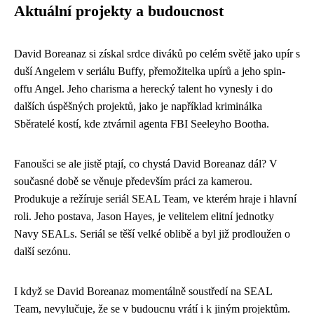
Aktuální projekty a budoucnost
David Boreanaz si získal srdce diváků po celém světě jako upír s
duší Angelem v seriálu Buffy, přemožitelka upírů a jeho spin-
offu Angel. Jeho charisma a herecký talent ho vynesly i do
dalších úspěšných projektů, jako je například kriminálka
Sběratelé kostí, kde ztvárnil agenta FBI Seeleyho Bootha.
Fanoušci se ale jistě ptají, co chystá David Boreanaz dál? V
současné době se věnuje především práci za kamerou.
Produkuje a režíruje seriál SEAL Team, ve kterém hraje i hlavní
roli. Jeho postava, Jason Hayes, je velitelem elitní jednotky
Navy SEALs. Seriál se těší velké oblibě a byl již prodloužen o
další sezónu.
I když se David Boreanaz momentálně soustředí na SEAL
Team, nevylučuje, že se v budoucnu vrátí i k jiným projektům.