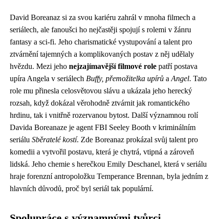
David Boreanaz si za svou kariéru zahrál v mnoha filmech a
seriálech, ale fanoušci ho nejčastěji spojují s rolemi v žánru
fantasy a sci-fi. Jeho charismatické vystupování a talent pro
ztvárnění tajemných a komplikovaných postav z něj udělaly
hvězdu. Mezi jeho
nejzajímavější filmové role
patří postava
upíra Angela v seriálech
Buffy, přemožitelka upírů
a
Angel
. Tato
role mu přinesla celosvětovou slávu a ukázala jeho herecký
rozsah, když dokázal věrohodně ztvárnit jak romantického
hrdinu, tak i vnitřně rozervanou bytost. Další významnou rolí
Davida Boreanaze je agent FBI Seeley Booth v kriminálním
seriálu
Sběratelé kostí
. Zde Boreanaz prokázal svůj talent pro
komedii a vytvořil postavu, která je chytrá, vtipná a zároveň
lidská. Jeho chemie s herečkou Emily Deschanel, která v seriálu
hraje forenzní antropoložku Temperance Brennan, byla jedním z
hlavních důvodů, proč byl seriál tak populární.
Spolupráce s významnými tvůrci