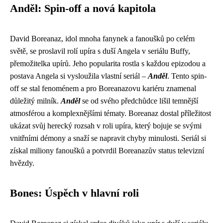
Anděl: Spin-off a nová kapitola
David Boreanaz, idol mnoha fanynek a fanoušků po celém
světě, se proslavil rolí upíra s duší Angela v seriálu Buffy,
přemožitelka upírů. Jeho popularita rostla s každou epizodou a
postava Angela si vysloužila vlastní seriál –
Anděl
. Tento spin-
off se stal fenoménem a pro Boreanazovu kariéru znamenal
důležitý milník.
Anděl
se od svého předchůdce lišil temnější
atmosférou a komplexnějšími tématy. Boreanaz dostal příležitost
ukázat svůj herecký rozsah v roli upíra, který bojuje se svými
vnitřními démony a snaží se napravit chyby minulosti. Seriál si
získal miliony fanoušků a potvrdil Boreanazův status televizní
hvězdy.
Bones: Úspěch v hlavní roli