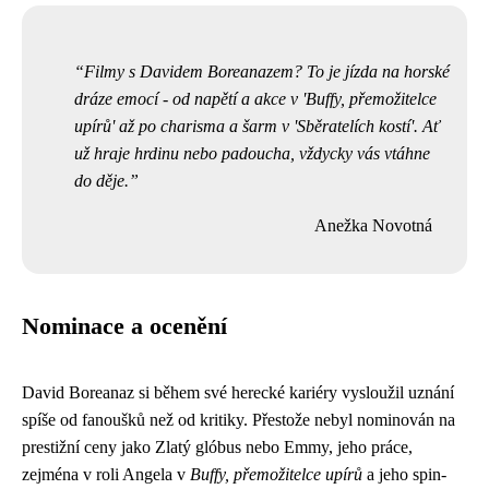
Filmy s Davidem Boreanazem? To je jízda na horské
dráze emocí - od napětí a akce v 'Buffy, přemožitelce
upírů' až po charisma a šarm v 'Sběratelích kostí'. Ať
už hraje hrdinu nebo padoucha, vždycky vás vtáhne
do děje.
Anežka Novotná
Nominace a ocenění
David Boreanaz si během své herecké kariéry vysloužil uznání
spíše od fanoušků než od kritiky. Přestože nebyl nominován na
prestižní ceny jako Zlatý glóbus nebo Emmy, jeho práce,
zejména v roli Angela v
Buffy, přemožitelce upírů
a jeho spin-