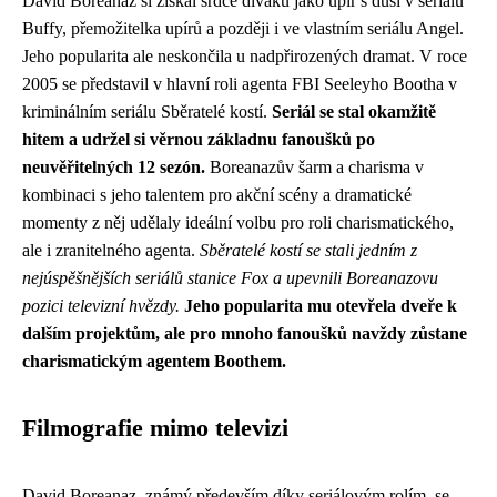
David Boreanaz si získal srdce diváků jako upír s duší v seriálu
Buffy, přemožitelka upírů a později i ve vlastním seriálu Angel.
Jeho popularita ale neskončila u nadpřirozených dramat. V roce
2005 se představil v hlavní roli agenta FBI Seeleyho Bootha v
kriminálním seriálu Sběratelé kostí.
Seriál se stal okamžitě
hitem a udržel si věrnou základnu fanoušků po
neuvěřitelných 12 sezón.
Boreanazův šarm a charisma v
kombinaci s jeho talentem pro akční scény a dramatické
momenty z něj udělaly ideální volbu pro roli charismatického,
ale i zranitelného agenta.
Sběratelé kostí se stali jedním z
nejúspěšnějších seriálů stanice Fox a upevnili Boreanazovu
pozici televizní hvězdy.
Jeho popularita mu otevřela dveře k
dalším projektům, ale pro mnoho fanoušků navždy zůstane
charismatickým agentem Boothem.
Filmografie mimo televizi
David Boreanaz, známý především díky seriálovým rolím, se