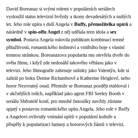
David Boreanaz si svými rolemi v populárních seriálech
vysloužil status televizní hvězdy a ikony devadesátých a nultých
let. Jeho role upíra s duší Angela v
Buffy, přemožitelka upírů
a
následně v
spin-offu Angel
z něj udělala teen idola a
sex
symbol
. Postava Angela oslovila publikum kombinací temné
přitažlivosti, romantického hrdinství a vnitřního boje s vlastní
temnou stránkou. Boreanazova popularita mu otevřela dveře do
světa filmu, i když zde nedosáhl takového věhlasu jako v
televizi. Jeho filmografie zahrnuje snímky jako Valentýn, kde si
zahrál po boku Denise Richardsové a Katherine Heiglové, nebo
horor Nezvratný osud. Přestože se Boreanaz později etabloval i
v akčnějších rolích, například jako agent FBI Seeley Booth v
seriálu Sběratelé kostí, pro mnohé fanoušky navždy zůstane
spjatý s postavou romantického upíra Angela. Jeho role v Buffy
a Angelovi ovlivnily vnímání upírů v populární kultuře a
přispěly k popularizaci fantasy a hororových žánrů v televizi.