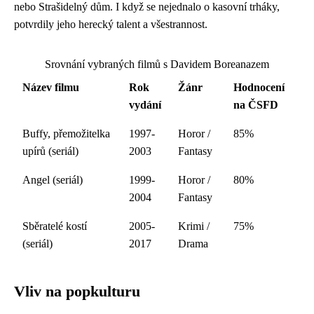
nebo Strašidelný dům. I když se nejednalo o kasovní trháky,
potvrdily jeho herecký talent a všestrannost.
Srovnání vybraných filmů s Davidem Boreanazem
Název filmu
Rok
Žánr
Hodnocení
vydání
na ČSFD
Buffy, přemožitelka
1997-
Horor /
85%
upírů (seriál)
2003
Fantasy
Angel (seriál)
1999-
Horor /
80%
2004
Fantasy
Sběratelé kostí
2005-
Krimi /
75%
(seriál)
2017
Drama
Vliv na popkulturu