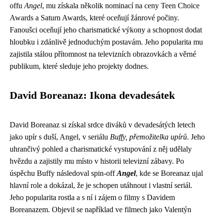
offu
Angel
, mu získala několik nominací na ceny Teen Choice
Awards a Saturn Awards, které oceňují žánrové počiny.
Fanoušci oceňují jeho charismatické výkony a schopnost dodat
hloubku i zdánlivě jednoduchým postavám. Jeho popularita mu
zajistila stálou přítomnost na televizních obrazovkách a věrné
publikum, které sleduje jeho projekty dodnes.
David Boreanaz: Ikona devadesátek
David Boreanaz si získal srdce diváků v devadesátých letech
jako upír s duší, Angel, v seriálu
Buffy, přemožitelka upírů
. Jeho
uhrančivý pohled a charismatické vystupování z něj udělaly
hvězdu a zajistily mu místo v historii televizní zábavy. Po
úspěchu Buffy následoval spin-off
Angel
, kde se Boreanaz ujal
hlavní role a dokázal, že je schopen utáhnout i vlastní seriál.
Jeho popularita rostla a s ní i zájem o filmy s Davidem
Boreanazem. Objevil se například ve filmech jako Valentýn