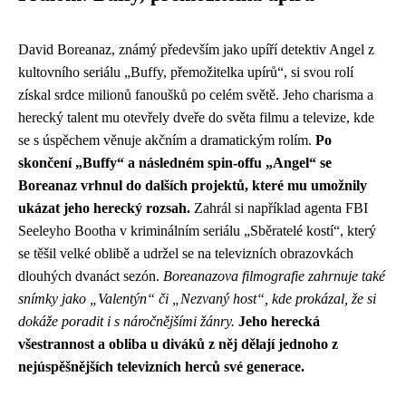
David Boreanaz, známý především jako upíří detektiv Angel z
kultovního seriálu „Buffy, přemožitelka upírů“, si svou rolí
získal srdce milionů fanoušků po celém světě. Jeho charisma a
herecký talent mu otevřely dveře do světa filmu a televize, kde
se s úspěchem věnuje akčním a dramatickým rolím.
Po
skončení „Buffy“ a následném spin-offu „Angel“ se
Boreanaz vrhnul do dalších projektů, které mu umožnily
ukázat jeho herecký rozsah.
Zahrál si například agenta FBI
Seeleyho Bootha v kriminálním seriálu „Sběratelé kostí“, který
se těšil velké oblibě a udržel se na televizních obrazovkách
dlouhých dvanáct sezón.
Boreanazova filmografie zahrnuje také
snímky jako „Valentýn“ či „Nezvaný host“, kde prokázal, že si
dokáže poradit i s náročnějšími žánry.
Jeho herecká
všestrannost a obliba u diváků z něj dělají jednoho z
nejúspěšnějších televizních herců své generace.