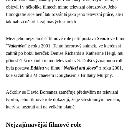
objevil i v několika filmech mimo televizní obrazovky. Jeho
filmografie sice není tak rozsáhlá jako jeho televizní práce, ale i
tak nabízí několik zajímavých snímků.
Mezi jeho nejznámější filmové role patří postava
Seana
ve filmu
"
Valentýn
" z roku 2001. Tento hororový snímek, ve kterém si
zahrál po boku hereček Denise Richards a Katherine Heigl, mu
přinesl širší uznání i mimo televizní svět. Další významnou rolí
byla postava
Eddiea
ve filmu "
Neříkej ani slovo
" z roku 2001,
kde si zahrál s Michaelem Douglasem a Brittany Murphy.
Ačkoliv se David Boreanaz zaměřuje především na televizní
tvorbu, jeho filmové role dokazují, že je všestranným hercem,
který se neztratí ani na velkém plátně.
Nejzajímavější filmové role