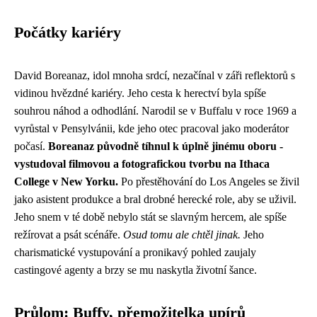
Počátky kariéry
David Boreanaz, idol mnoha srdcí, nezačínal v záři reflektorů s
vidinou hvězdné kariéry. Jeho cesta k herectví byla spíše
souhrou náhod a odhodlání. Narodil se v Buffalu v roce 1969 a
vyrůstal v Pensylvánii, kde jeho otec pracoval jako moderátor
počasí.
Boreanaz původně tíhnul k úplně jinému oboru -
vystudoval filmovou a fotografickou tvorbu na Ithaca
College v New Yorku.
Po přestěhování do Los Angeles se živil
jako asistent produkce a bral drobné herecké role, aby se uživil.
Jeho snem v té době nebylo stát se slavným hercem, ale spíše
režírovat a psát scénáře.
Osud tomu ale chtěl jinak.
Jeho
charismatické vystupování a pronikavý pohled zaujaly
castingové agenty a brzy se mu naskytla životní šance.
Průlom: Buffy, přemožitelka upírů