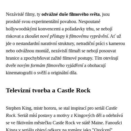
Nezávislé filmy, ty
odvážné duše filmového světa
, jsou
proslulé svou experimentální povahou. Nespoutané
hollywoodskými konvencemi a požadavky trhu, se nebojí
riskovat a zkoušet
nové přístupy k filmovému vyprávění
. Ať už
jde o nestandardní narativní struktury, netradiční práci s kamerou
nebo odvážnou montáž, nezávislí filmaři se nebojí posouvat
hranice a zpochybňovat zažité filmové postupy. Tím otevírají
dveře
novým formám filmového vyjádření
a obohacují
kinematografii o svěží a originální díla.
Televizní tvorba a Castle Rock
Stephen King, mistr hororu, se stal inspirací pro seriál
Castle
Rock
. Seriál mísí postavy a motivy z Kingových děl a odehrává
se ve fiktivním městečku Castle Rock ve státě Maine. Fanoušci
Kinga v seriálu objeví odkazy na romány jako "Osvícení",