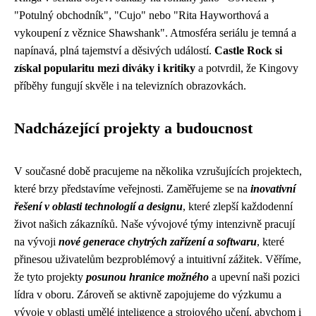
"Potulný obchodník", "Cujo" nebo "Rita Hayworthová a
vykoupení z věznice Shawshank". Atmosféra seriálu je temná a
napínavá, plná tajemství a děsivých událostí.
Castle Rock si
získal popularitu mezi diváky i kritiky
a potvrdil, že Kingovy
příběhy fungují skvěle i na televizních obrazovkách.
Nadcházející projekty a budoucnost
V současné době pracujeme na několika vzrušujících projektech,
které brzy představíme veřejnosti. Zaměřujeme se na
inovativní
řešení v oblasti technologií a designu
, které zlepší každodenní
život našich zákazníků. Naše vývojové týmy intenzivně pracují
na vývoji
nové generace chytrých zařízení a softwaru
, které
přinesou uživatelům bezproblémový a intuitivní zážitek. Věříme,
že tyto projekty
posunou hranice možného
a upevní naši pozici
lídra v oboru. Zároveň se aktivně zapojujeme do výzkumu a
vývoje v oblasti umělé inteligence a strojového učení, abychom i