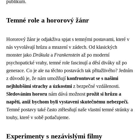
publikum.
Temné role a hororový žánr
Hororový žánr je odjakživa spjat s temnými postavami, které v
nás vyvolávají hrůzu a mrazení v zádech. Od klasických
monster jako
Drákula
a
Frankenstein
až po moderní
psychopatické vrahy, temné role fascinují a děsí diváky už po
generace. Co je ale na těchto postavách tak přitažlivého? Jedním
z důvodů je, že nám umožňují
konfrontovat se s našimi
nejhlubšími strachy a úzkostmi
z bezpečné vzdálenosti.
Sledováním hororu
nám dává možnost
prožít si hrůzu a
napětí, aniž bychom byli vystaveni skutečnému nebezpečí.
Temné postavy také často ztělesňují naše vlastní temné stránky a
touhy, které v sobě potlačujeme.
Experimenty s nezávislými filmy