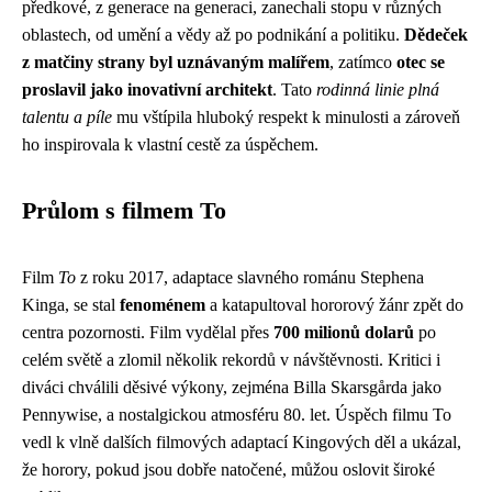
předkové, z generace na generaci, zanechali stopu v různých
oblastech, od umění a vědy až po podnikání a politiku.
Dědeček
z matčiny strany byl uznávaným malířem
, zatímco
otec se
proslavil jako inovativní architekt
. Tato
rodinná linie plná
talentu a píle
mu vštípila hluboký respekt k minulosti a zároveň
ho inspirovala k vlastní cestě za úspěchem.
Průlom s filmem To
Film
To
z roku 2017, adaptace slavného románu Stephena
Kinga, se stal
fenoménem
a katapultoval hororový žánr zpět do
centra pozornosti. Film vydělal přes
700 milionů dolarů
po
celém světě a zlomil několik rekordů v návštěvnosti. Kritici i
diváci chválili děsivé výkony, zejména Billa Skarsgårda jako
Pennywise, a nostalgickou atmosféru 80. let. Úspěch filmu To
vedl k vlně dalších filmových adaptací Kingových děl a ukázal,
že horory, pokud jsou dobře natočené, můžou oslovit široké